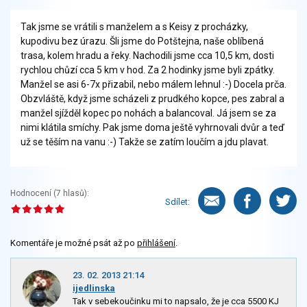
Tak jsme se vrátili s manželem a s Keisy z procházky,
kupodivu bez úrazu. Šli jsme do Potštejna, naše oblíbená
trasa, kolem hradu a řeky. Nachodili jsme cca 10,5 km, dosti
rychlou chůzí cca 5 km v hod. Za 2 hodinky jsme byli zpátky.
Manžel se asi 6-7x přizabil, nebo málem lehnul :-) Docela prča.
Obzvláště, když jsme scházeli z prudkého kopce, pes zabral a
manžel sjížděl kopec po nohách a balancoval. Já jsem se za
nimi klátila smíchy. Pak jsme doma ještě vyhrnovali dvůr a teď
už se těším na vanu :-) Takže se zatím loučím a jdu plavat.
Hodnocení (
7
hlasů):
Sdílet:
Komentáře je možné psát až po
přihlášení
.
23. 02. 2013 21:14
ijedlinska
Tak v sebekoučinku mi to napsalo, že je cca 5500 KJ