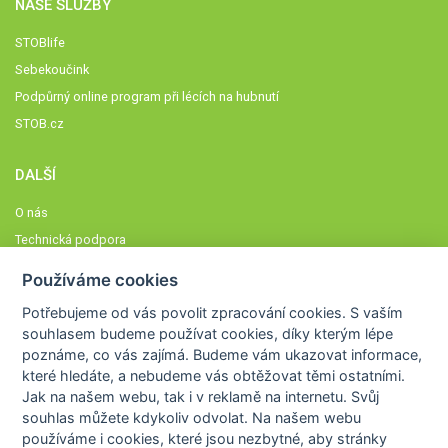
NAŠE SLUŽBY
STOBlife
Sebekoučink
Podpůrný online program při lécích na hubnutí
STOB.cz
DALŠÍ
O nás
Technická podpora
Časté dotazy
Používáme cookies
Normy a zásady fungování STOBklubu
Potřebujeme od vás
povolit zpracování cookies
. S vaším
Členové STOBklubu
souhlasem budeme používat cookies, díky kterým lépe
Zásady nakládání s osobními údaji
poznáme,
co vás zajímá
. Budeme vám ukazovat
informace,
které hledáte
, a nebudeme vás obtěžovat těmi ostatními.
Otestujte se
Jak na našem webu, tak i v reklamě na internetu. Svůj
Spočítejte si
souhlas můžete kdykoliv odvolat. Na našem webu
Výzva 52
používáme i cookies, které jsou nezbytné
, aby stránky