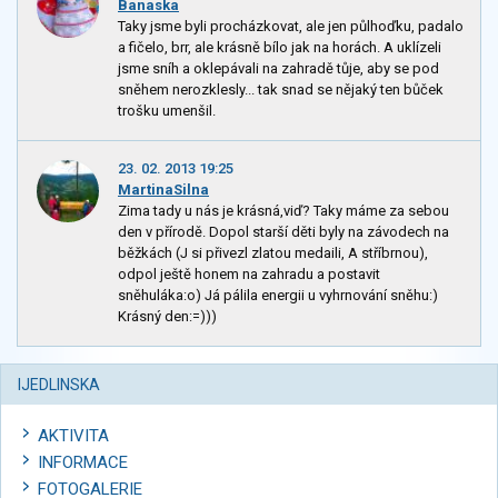
Banaska
Taky jsme byli procházkovat, ale jen půlhoďku, padalo
a fičelo, brr, ale krásně bílo jak na horách. A uklízeli
jsme sníh a oklepávali na zahradě tůje, aby se pod
sněhem nerozklesly... tak snad se nějaký ten bůček
trošku umenšil.
23. 02. 2013 19:25
MartinaSilna
Zima tady u nás je krásná,viď? Taky máme za sebou
den v přírodě. Dopol starší děti byly na závodech na
běžkách (J si přivezl zlatou medaili, A stříbrnou),
odpol ještě honem na zahradu a postavit
sněhuláka:o) Já pálila energii u vyhrnování sněhu:)
Krásný den:=)))
IJEDLINSKA
AKTIVITA
INFORMACE
FOTOGALERIE