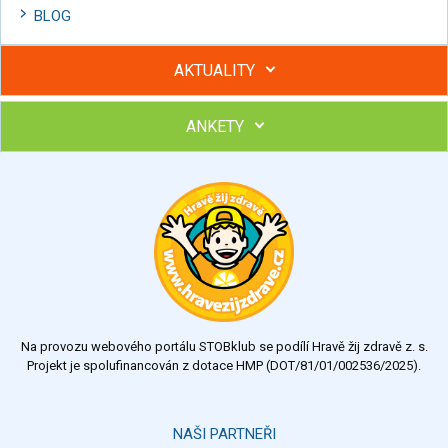
BLOG
AKTUALITY
ANKETY
Hubněte s podporou lektorky a skupiny v kurzech STOBu
Chcete poradit s hubnutím? Najděte si odborníka STOBu ve
svém regionu
Ohodnoťte program Sebekoučink
výborný
velmi dobrý
dobrý
dostatečný
nedostatečný
Na provozu webového portálu STOBklub se podílí Hravě žij zdravě z. s.
Výsledky
Všechny ankety
Projekt je spolufinancován z dotace HMP (DOT/81/01/002536/2025).
Hlasovat
NAŠI PARTNEŘI