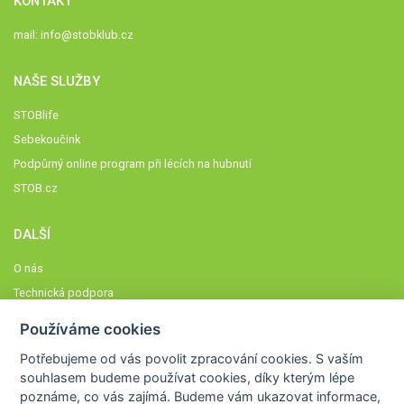
KONTAKT
mail:
info@stobklub.cz
NAŠE SLUŽBY
STOBlife
Sebekoučink
Podpůrný online program při lécích na hubnutí
STOB.cz
DALŠÍ
O nás
Technická podpora
Časté dotazy
Používáme cookies
Normy a zásady fungování STOBklubu
Potřebujeme od vás
povolit zpracování cookies
. S vaším
Členové STOBklubu
souhlasem budeme používat cookies, díky kterým lépe
Zásady nakládání s osobními údaji
poznáme,
co vás zajímá
. Budeme vám ukazovat
informace,