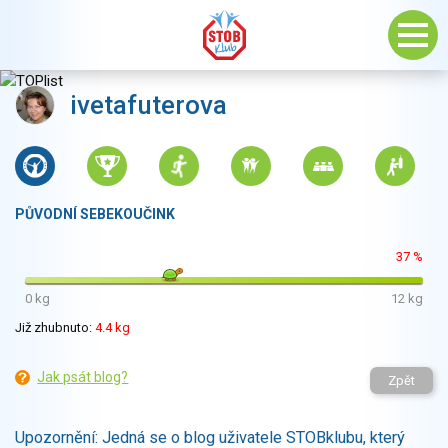
ivetafuterova
PŮVODNÍ SEBEKOUČINK
37 %
0 kg
12 kg
Již zhubnuto:
4.4 kg
Jak psát blog?
Zpět
Upozornění: Jedná se o blog uživatele STOBklubu, který