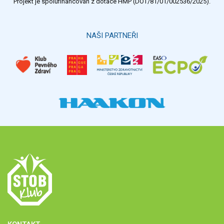
Projekt je spolufinancován z dotace HMP (DOT/81/01/002536/2025).
Hlasovat
NAŠI PARTNEŘI