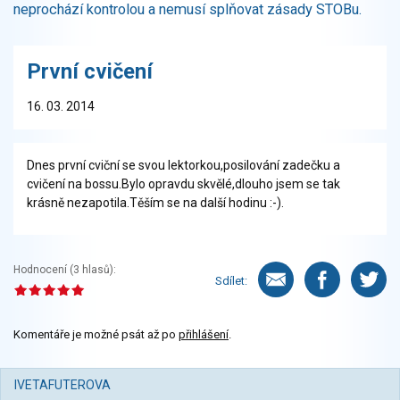
neprochází kontrolou a nemusí splňovat zásady STOBu.
První cvičení
16. 03. 2014
Dnes první cviční se svou lektorkou,posilování zadečku a
cvičení na bossu.Bylo opravdu skvělé,dlouho jsem se tak
krásně nezapotila.Těším se na další hodinu :-).
Hodnocení (
3
hlasů):
Sdílet:
Komentáře je možné psát až po
přihlášení
.
IVETAFUTEROVA