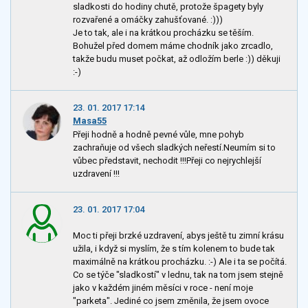
sladkosti do hodiny chutě, protože špagety byly
rozvařené a omáčky zahušťované. :)))
Je to tak, ale i na krátkou procházku se těším.
Bohužel před domem máme chodník jako zrcadlo,
takže budu muset počkat, až odložím berle :)) děkuji
:-)
23. 01. 2017 17:14
Masa55
Přeji hodně a hodně pevné vůle, mne pohyb
zachraňuje od všech sladkých neřestí.Neumím si to
vůbec představit, nechodit !!!Přeji co nejrychlejší
uzdravení !!!
23. 01. 2017 17:04
Moc ti přeji brzké uzdravení, abys ještě tu zimní krásu
užila, i když si myslím, že s tím kolenem to bude tak
maximálně na krátkou procházku. :-) Ale i ta se počítá.
Co se týče "sladkostí" v lednu, tak na tom jsem stejně
jako v každém jiném měsíci v roce - není moje
"parketa". Jediné co jsem změnila, že jsem ovoce