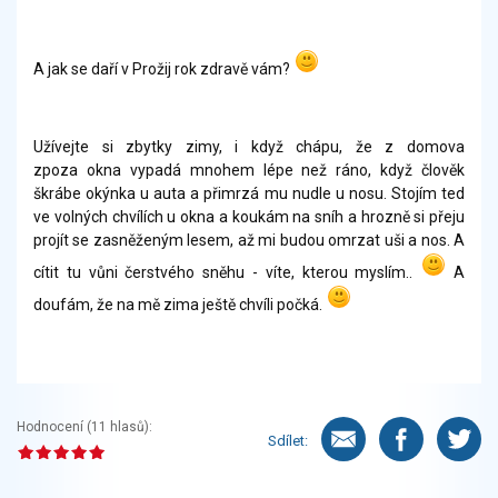
A jak se daří v Prožij rok zdravě vám?
Užívejte si zbytky zimy, i když chápu, že z domova
zpoza okna vypadá mnohem lépe než ráno, když člověk
škrábe okýnka u auta a přimrzá mu nudle u nosu. Stojím ted
ve volných chvílích u okna a koukám na sníh a hrozně si přeju
projít se zasněženým lesem, až mi budou omrzat uši a nos. A
cítit tu vůni čerstvého sněhu - víte, kterou myslím..
A
doufám, že na mě zima ještě chvíli počká.
Hodnocení (
11
hlasů):
Sdílet: