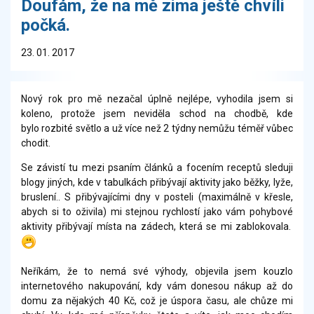
Doufám, že na mě zima ještě chvíli
počká.
23. 01. 2017
Nový rok pro mě nezačal úplně nejlépe, vyhodila jsem si
koleno, protože jsem neviděla schod na chodbě, kde
bylo rozbité světlo a už více než 2 týdny nemůžu téměř vůbec
chodit.
Se závistí tu mezi psaním článků a focením receptů sleduji
blogy jiných, kde v tabulkách přibývají aktivity jako běžky, lyže,
bruslení.. S přibývajícími dny v posteli (maximálně v křesle,
abych si to oživila) mi stejnou rychlostí jako vám pohybové
aktivity přibývají místa na zádech, která se mi zablokovala.
Neříkám, že to nemá své výhody, objevila jsem kouzlo
internetového nakupování, kdy vám donesou nákup až do
domu za nějakých 40 Kč, což je úspora času, ale chůze mi