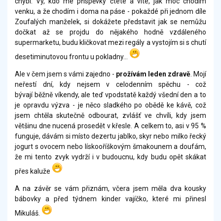
chybí. Vy, kdo mé příspěvky čtete a víte, jak moc chodím
venku, a že chodím i doma na páse - pokaždé při jednom díle
Zoufalých manželek, si dokážete představit jak se nemůžu
dočkat až se projdu do nějakého hodně vzdáleného
supermarketu, budu kličkovat mezi regály a vystojím si s chutí
desetiminutovou frontu u pokladny...
Ale v čem jsem s vámi zajedno -
prožívám leden zdravě
. Mojí
neřestí dní, kdy nejsem v celodenním spěchu - což
bývají běžně víkendy, ale teď vpodstatě každý všední den a to
je opravdu výzva - je něco sladkého po obědě ke kávě, což
jsem chtěla skutečně odbourat, zvlášť ve chvíli, kdy jsem
většinu dne nucená prosedět v křesle. A celkem to, asi v 95 %
funguje, dávám si místo dezertu jablko, skyr nebo milko řecký
jogurt s ovocem nebo lískooříškovým šmakounem a doufám,
že mi tento zvyk vydrží i v budoucnu, kdy budu opět skákat
přes kaluže
A na závěr se vám přiznám, včera jsem měla dva kousky
bábovky a před týdnem kinder vajíčko, které mi přinesl
Mikuláš.