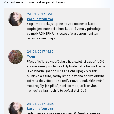
Komentáře je možné psát až po
přihlášení
.
24. 01. 2017 17:45
karolinafourova
Yogii: moc dekuju, uplne mi z te scenerie, kterou
popisujes, naskocila husi kuze :-) zima v prirode je
vazne NADHERNA :-) jesteze je, alespon neni ten
leden tak smutnej :-)
24. 01. 2017 15:30
Yogii
Přeji, ať jsi brzo v pořádku a fit a užiješ si aspoň ještě
krásné zimní procházky, kdy bude třeba tak nádherně
jako v neděli (aspoň u nás na chalupě) - bílý sníh,
sluníčko a azuro, žádný smog a žádná šedivá obloha
od rána do večera. jako teď´v Praze. Jinak kličkování
mezi regály, jak píšeš, není nic moc, to Ti chybět
nemusí a v krámech je to pořád stejné .-)
24. 01. 2017 13:34
karolinafourova
bohuminska: a ja zase zavidim :)) Dneska jsem se