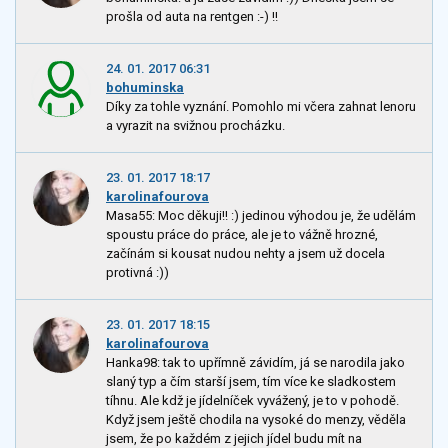
prošla od auta na rentgen :-) !!
24. 01. 2017 06:31
bohuminska
Díky za tohle vyznání. Pomohlo mi včera zahnat lenoru
a vyrazit na svižnou procházku.
23. 01. 2017 18:17
karolinafourova
Masa55: Moc děkuji!! :) jedinou výhodou je, že udělám
spoustu práce do práce, ale je to vážně hrozné,
začínám si kousat nudou nehty a jsem už docela
protivná :))
23. 01. 2017 18:15
karolinafourova
Hanka98: tak to upřímně závidím, já se narodila jako
slaný typ a čím starší jsem, tím více ke sladkostem
tíhnu. Ale kdž je jídelníček vyvážený, je to v pohodě.
Když jsem ještě chodila na vysoké do menzy, věděla
jsem, že po každém z jejich jídel budu mít na