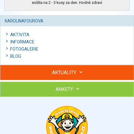
snížila na 2 - 3 kusy za den. Hodně zdraví.
KAROLINAFOUROVA
AKTIVITA
INFORMACE
FOTOGALERIE
BLOG
AKTUALITY
ANKETY
Hubněte s podporou lektorky a skupiny v kurzech STOBu
Chcete poradit s hubnutím? Najděte si odborníka STOBu ve
svém regionu
Ohodnoťte program Sebekoučink
výborný
velmi dobrý
dobrý