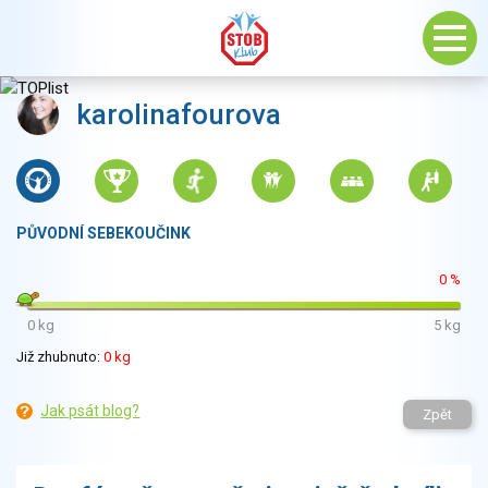
karolinafourova
PŮVODNÍ SEBEKOUČINK
0 %
0 kg
5 kg
Již zhubnuto:
0 kg
Jak psát blog?
Zpět