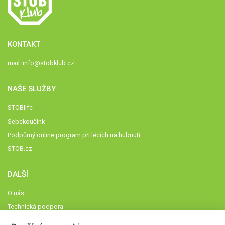
KONTAKT
mail:
info@stobklub.cz
NAŠE SLUŽBY
STOBlife
Sebekoučink
Podpůrný online program při lécích na hubnutí
STOB.cz
DALŠÍ
O nás
Technická podpora
Časté dotazy