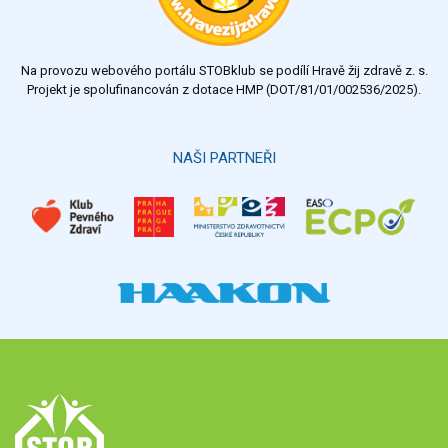
dostatečný
nedostatečný
Na provozu webového portálu STOBklub se podílí Hravě žij zdravě z. s.
Výsledky
Všechny ankety
Projekt je spolufinancován z dotace HMP (DOT/81/01/002536/2025).
Hlasovat
NAŠI PARTNEŘI