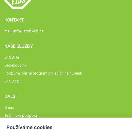
KONTAKT
mail:
info@stobklub.cz
NAŠE SLUŽBY
STOBlife
Sebekoučink
Podpůrný online program při lécích na hubnutí
STOB.cz
DALŠÍ
O nás
Technická podpora
Časté dotazy
Používáme cookies
Normy a zásady fungování STOBklubu