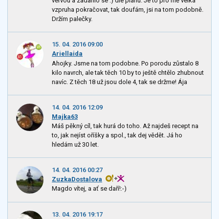
vervou a zadařilo se :) dle plánu. Je to pro mě velká
vzpruha pokračovat, tak doufám, jsi na tom podobně.
Držím palečky.
15. 04. 2016 09:00
Ariellaida
Ahojky. Jsme na tom podobne. Po porodu zůstalo 8
kilo navrch, ale tak těch 10 by to ještě chtělo zhubnout
navíc. Z těch 18 už jsou dole 4, tak se držme! Ája
14. 04. 2016 12:09
Majka63
Máš pěkný cíl, tak hurá do toho. Až najdeš recept na
to, jak nejíst oříšky a spol., tak dej vědět. Já ho
hledám už 30 let.
14. 04. 2016 00:27
ZuzkaDostalova
Magdo vítej, a ať se daří!:-)
13. 04. 2016 19:17