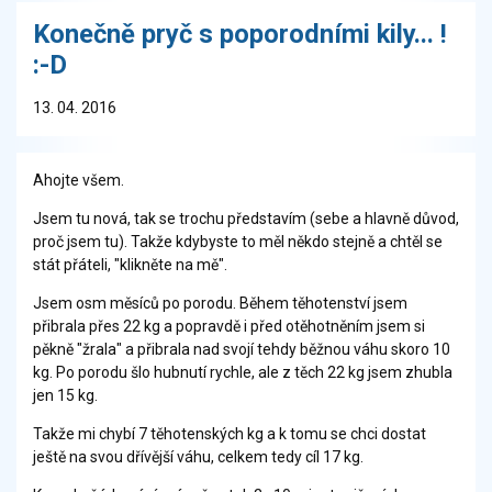
Konečně pryč s poporodními kily... !
:-D
13. 04. 2016
Ahojte všem.
Jsem tu nová, tak se trochu představím (sebe a hlavně důvod,
proč jsem tu). Takže kdybyste to měl někdo stejně a chtěl se
stát přáteli, "klikněte na mě".
Jsem osm měsíců po porodu. Během těhotenství jsem
přibrala přes 22 kg a popravdě i před otěhotněním jsem si
pěkně "žrala" a přibrala nad svojí tehdy běžnou váhu skoro 10
kg. Po porodu šlo hubnutí rychle, ale z těch 22 kg jsem zhubla
jen 15 kg.
Takže mi chybí 7 těhotenských kg a k tomu se chci dostat
ještě na svou dřívější váhu, celkem tedy cíl 17 kg.