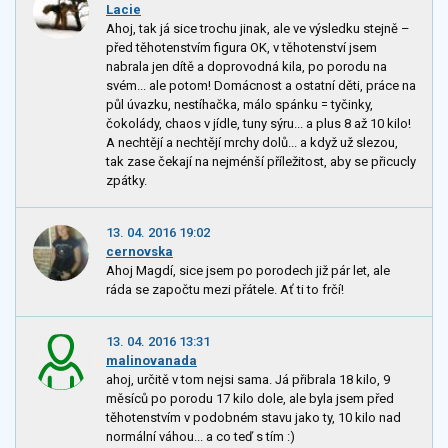
Lacie
Ahoj, tak já sice trochu jinak, ale ve výsledku stejně –
před těhotenstvím figura OK, v těhotenství jsem
nabrala jen dítě a doprovodná kila, po porodu na
svém... ale potom! Domácnost a ostatní děti, práce na
půl úvazku, nestíhačka, málo spánku = tyčinky,
čokolády, chaos v jídle, tuny sýru... a plus 8 až 10 kilo!
A nechtějí a nechtějí mrchy dolů... a když už slezou,
tak zase čekají na nejménší příležitost, aby se přicucly
zpátky.
13. 04. 2016 19:02
cernovska
Ahoj Magdí, sice jsem po porodech již pár let, ale
ráda se započtu mezi přátele. Ať ti to frčí!
13. 04. 2016 13:31
malinovanada
ahoj, určitě v tom nejsi sama. Já přibrala 18 kilo, 9
měsíců po porodu 17 kilo dole, ale byla jsem před
těhotenstvím v podobném stavu jako ty, 10 kilo nad
normální váhou... a co teď s tím :)