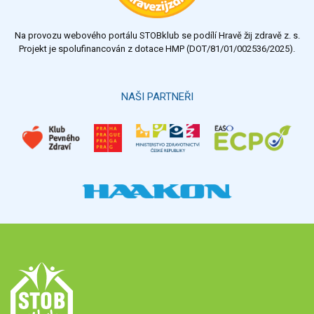
nedostatečný
Na provozu webového portálu STOBklub se podílí Hravě žij zdravě z. s.
Výsledky
Všechny ankety
Projekt je spolufinancován z dotace HMP (DOT/81/01/002536/2025).
Hlasovat
NAŠI PARTNEŘI