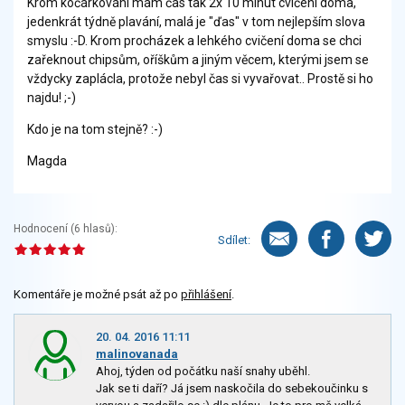
Krom kočárkování mám čas tak 2x 10 minut cvičení doma,
jedenkrát týdně plavání, malá je "ďas" v tom nejlepším slova
smyslu :-D. Krom procházek a lehkého cvičení doma se chci
zařeknout chipsům, oříškům a jiným věcem, kterými jsem se
vždycky zaplácla, protože nebyl čas si vyvařovat.. Prostě si ho
najdu! ;-)
Kdo je na tom stejně? :-)
Magda
Hodnocení (
6
hlasů):
Sdílet:
Komentáře je možné psát až po
přihlášení
.
20. 04. 2016 11:11
malinovanada
Ahoj, týden od počátku naší snahy uběhl.
Jak se ti daří? Já jsem naskočila do sebekoučinku s