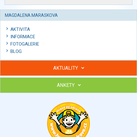
MAGDALENA.MARASKOVA
AKTIVITA
INFORMACE
FOTOGALERIE
BLOG
AKTUALITY
ANKETY
Hubněte s podporou lektorky a skupiny v kurzech STOBu
Chcete poradit s hubnutím? Najděte si odborníka STOBu ve
svém regionu
Ohodnoťte program Sebekoučink
výborný
velmi dobrý
dobrý
dostatečný