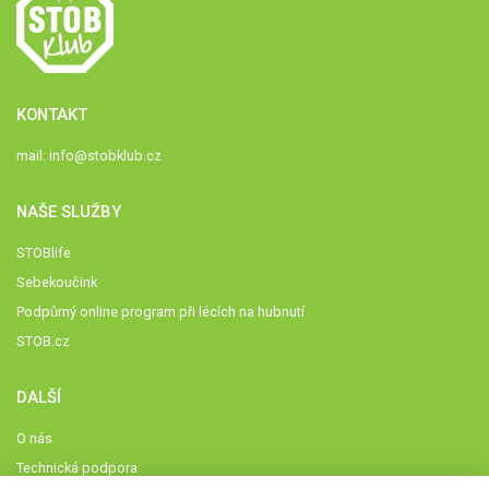
KONTAKT
mail:
info@stobklub.cz
NAŠE SLUŽBY
STOBlife
Sebekoučink
Podpůrný online program při lécích na hubnutí
STOB.cz
DALŠÍ
O nás
Technická podpora