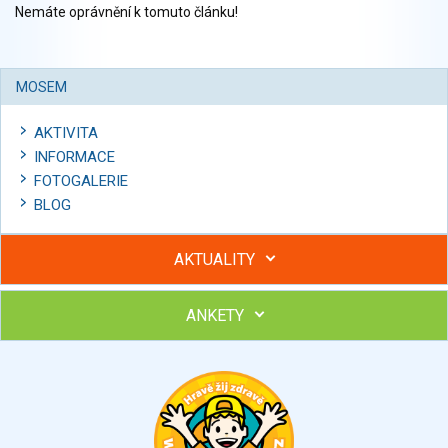
Nemáte oprávnění k tomuto článku!
MOSEM
AKTIVITA
INFORMACE
FOTOGALERIE
BLOG
AKTUALITY
ANKETY
Hubněte s podporou lektorky a skupiny v kurzech STOBu
Chcete poradit s hubnutím? Najděte si odborníka STOBu ve
svém regionu
Ohodnoťte program Sebekoučink
výborný
velmi dobrý
dobrý