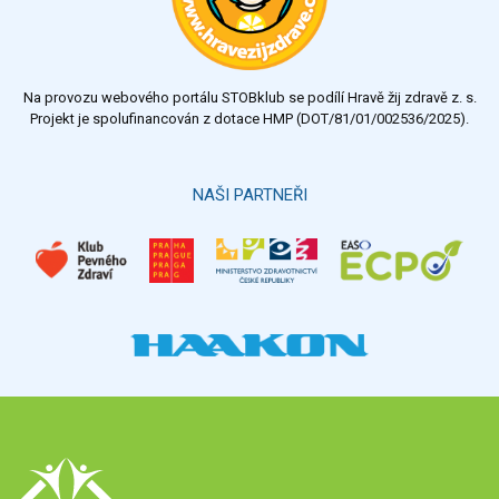
dostatečný
nedostatečný
Na provozu webového portálu STOBklub se podílí Hravě žij zdravě z. s.
Výsledky
Všechny ankety
Projekt je spolufinancován z dotace HMP (DOT/81/01/002536/2025).
Hlasovat
NAŠI PARTNEŘI