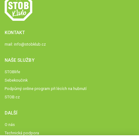
KONTAKT
mail:
info@stobklub.cz
NAŠE SLUŽBY
STOBlife
Sebekoučink
Podpůrný online program při lécích na hubnutí
STOB.cz
DALŠÍ
O nás
Technická podpora