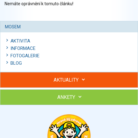
Nemáte oprávnění k tomuto článku!
MOSEM
AKTIVITA
INFORMACE
FOTOGALERIE
BLOG
AKTUALITY
ANKETY
Hubněte s podporou lektorky a skupiny v kurzech STOBu
Chcete poradit s hubnutím? Najděte si odborníka STOBu ve
svém regionu
Ohodnoťte program Sebekoučink
výborný
velmi dobrý
dobrý