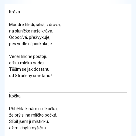
Kráva
Moudře hledí, silná, zdráva,
na sluníčko naše kráva.
Odpočívá, přežvykuje,
pes vedle ní poskakuje.
Večer klidně postojí,
dížku mléka nadojí.
Těším se jak dostanu
od Stračeny smetanu !
Kočka
Přiběhla k nám cizí kočka,
že prý si na mlíčko počká.
Slíbil jsem jí mističku,
až mi chytí myšičku.