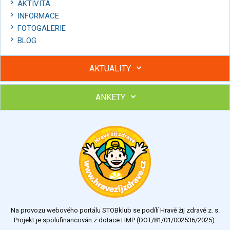
AKTIVITA
INFORMACE
FOTOGALERIE
BLOG
AKTUALITY
ANKETY
Hubněte s podporou lektorky a skupiny v kurzech STOBu
Chcete poradit s hubnutím? Najděte si odborníka STOBu ve
svém regionu
Ohodnoťte program Sebekoučink
výborný
velmi dobrý
dobrý
dostatečný
nedostatečný
Na provozu webového portálu STOBklub se podílí Hravě žij zdravě z. s.
Výsledky
Všechny ankety
Projekt je spolufinancován z dotace HMP (DOT/81/01/002536/2025).