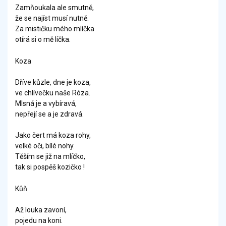
Zamňoukala ale smutně,
že se najíst musí nutně.
Za mističku mého mlíčka
otírá si o mě líčka.
Koza
Dříve kůzle, dne je koza,
ve chlívečku naše Róza.
Mlsná je a vybíravá,
nepřejí se a je zdravá.
Jako čert má koza rohy,
velké oči, bílé nohy.
Těším se již na mlíčko,
tak si pospěš kozičko !
Kůň
Až louka zavoní,
pojedu na koni.