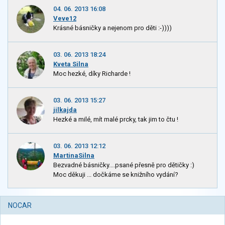
04. 06. 2013 16:08
Veve12
Krásné básničky a nejenom pro děti :-))))
03. 06. 2013 18:24
Kveta Silna
Moc hezké, díky Richarde !
03. 06. 2013 15:27
jilkajda
Hezké a milé, mít malé prcky, tak jim to čtu !
03. 06. 2013 12:12
MartinaSilna
Bezvadné básničky....psané přesně pro dětičky :)
Moc děkuji ... dočkáme se knižního vydání?
NOCAR