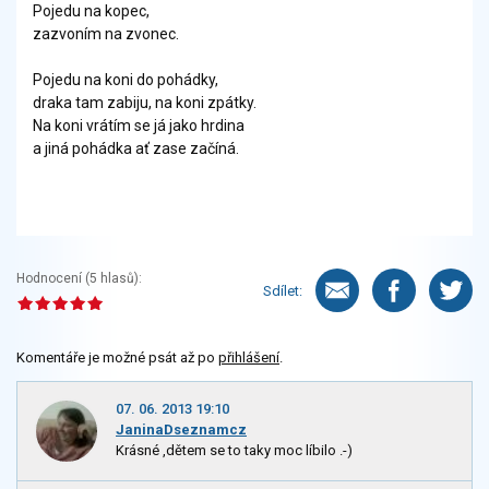
Pojedu na kopec,
zazvoním na zvonec.
Pojedu na koni do pohádky,
draka tam zabiju, na koni zpátky.
Na koni vrátím se já jako hrdina
a jiná pohádka ať zase začíná.
Hodnocení (
5
hlasů):
Sdílet:
Komentáře je možné psát až po
přihlášení
.
07. 06. 2013 19:10
JaninaDseznamcz
Krásné ,dětem se to taky moc líbilo .-)