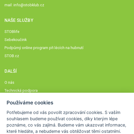
mail:
info@stobklub.cz
NAŠE SLUŽBY
STOBlife
Sebekoučink
Podpůrný online program při lécích na hubnutí
STOB.cz
DALŠÍ
O nás
Technická podpora
Časté dotazy
Používáme cookies
Normy a zásady fungování STOBklubu
Potřebujeme od vás
povolit zpracování cookies
. S vaším
Členové STOBklubu
souhlasem budeme používat cookies, díky kterým lépe
Zásady nakládání s osobními údaji
poznáme,
co vás zajímá
. Budeme vám ukazovat
informace,
které hledáte
, a nebudeme vás obtěžovat těmi ostatními.
Otestujte se