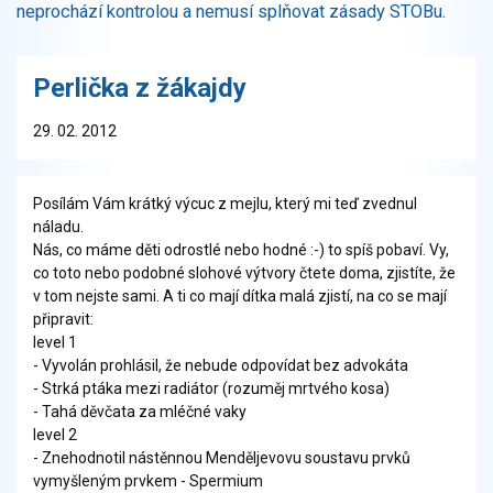
neprochází kontrolou a nemusí splňovat zásady STOBu.
Perlička z žákajdy
29. 02. 2012
Posílám Vám krátký výcuc z mejlu, který mi teď zvednul
náladu.
Nás, co máme děti odrostlé nebo hodné :-) to spíš pobaví. Vy,
co toto nebo podobné slohové výtvory čtete doma, zjistíte, že
v tom nejste sami. A ti co mají dítka malá zjistí, na co se mají
připravit:
level 1
- Vyvolán prohlásil, že nebude odpovídat bez advokáta
- Strká ptáka mezi radiátor (rozuměj mrtvého kosa)
- Tahá děvčata za mléčné vaky
level 2
- Znehodnotil nástěnnou Menděljevovu soustavu prvků
vymyšleným prvkem - Spermium