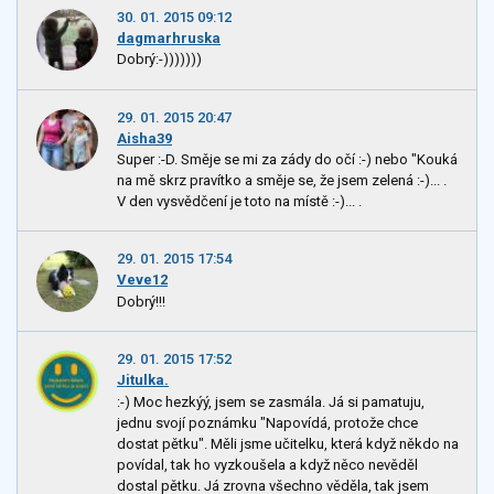
30. 01. 2015 09:12
dagmarhruska
Dobrý:-)))))))
29. 01. 2015 20:47
Aisha39
Super :-D. Směje se mi za zády do očí :-) nebo "Kouká
na mě skrz pravítko a směje se, že jsem zelená :-)... .
V den vysvědčení je toto na místě :-)... .
29. 01. 2015 17:54
Veve12
Dobrý!!!
29. 01. 2015 17:52
Jitulka.
:-) Moc hezkýý, jsem se zasmála. Já si pamatuju,
jednu svojí poznámku "Napovídá, protože chce
dostat pětku". Měli jsme učitelku, která když někdo na
povídal, tak ho vyzkoušela a když něco nevěděl
dostal pětku. Já zrovna všechno věděla, tak jsem