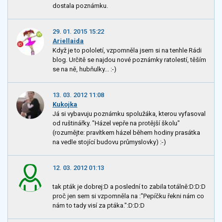
dostala poznámku.
29. 01. 2015 15:22
Ariellaida
Když je to pololetí, vzpomněla jsem si na tenhle Rádi
blog. Určitě se najdou nové poznámky ratolestí, těším
se na ně, hubňulky... :-)
13. 03. 2012 11:08
Kukojka
Já si vybavuju poznámku spolužáka, kterou vyfasoval
od ruštinářky. "Házel vepře na protější školu"
(rozumějte: pravítkem házel během hodiny prasátka
na vedle stojící budovu průmyslovky) :-)
12. 03. 2012 01:13
tak pták je dobrej:D a poslední to zabila totálně:D:D:D
proč jen sem si vzpomněla na :"Pepíčku řekni nám co
nám to tady visí za ptáka.":D:D:D