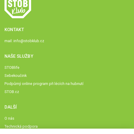
KONTAKT
mail:
info@stobklub.cz
NAŠE SLUŽBY
STOBlife
Sebekoučink
Podpůrný online program při lécích na hubnutí
STOB.cz
DALŠÍ
O nás
Technická podpora