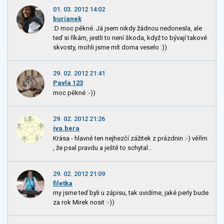
01. 03. 2012 14:02
burianek
:D moc pěkné. Já jsem nikdy žádnou nedonesla, ale
teď si říkám, jestli to není škoda, když to bývají takové
skvosty, mohli jsme mít doma veselo :))
29. 02. 2012 21:41
Pavla 123
moc pěkné :-))
29. 02. 2012 21:26
iva.bera
Krása - hlavně ten nejhezčí zážitek z prázdnin :-) věřím
, že psal pravdu a ještě to schytal...
29. 02. 2012 21:09
filetka
my jsme teď byli u zápisu, tak uvidíme, jaké perly bude
za rok Mirek nosit :-))