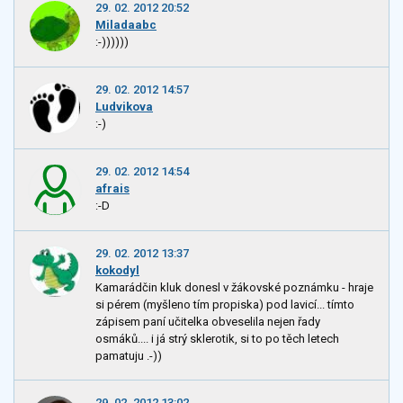
29. 02. 2012 20:52
Miladaabc
:-))))))
29. 02. 2012 14:57
Ludvikova
:-)
29. 02. 2012 14:54
afrais
:-D
29. 02. 2012 13:37
kokodyl
Kamarádčin kluk donesl v žákovské poznámku - hraje
si pérem (myšleno tím propiska) pod lavicí... tímto
zápisem paní učitelka obveselila nejen řady
osmáků.... i já strý sklerotik, si to po těch letech
pamatuju .-))
29. 02. 2012 13:02