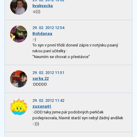
kvakvacka
:o)))
29. 02. 2012 12:54
Bohdanaa
:-)
To syn v první třídě donesl zápis v notýsku psaný
rukou paní učitelky :
"Neumím se chovat o přestávce"
29. 02. 2012 11:51
sarka 22
:DDDDD
29. 02. 2012 11:42
zuzana61
:-DDD taky jsme pár podobných perliček
podepisovala, hlavně starší syn nebyl žádný andílek
:-)))