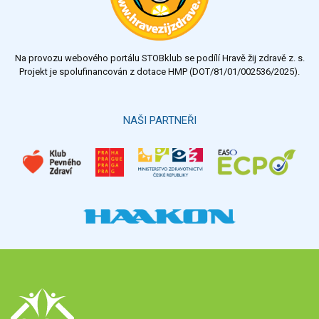
dostatečný
nedostatečný
Na provozu webového portálu STOBklub se podílí Hravě žij zdravě z. s.
Výsledky
Všechny ankety
Projekt je spolufinancován z dotace HMP (DOT/81/01/002536/2025).
Hlasovat
NAŠI PARTNEŘI