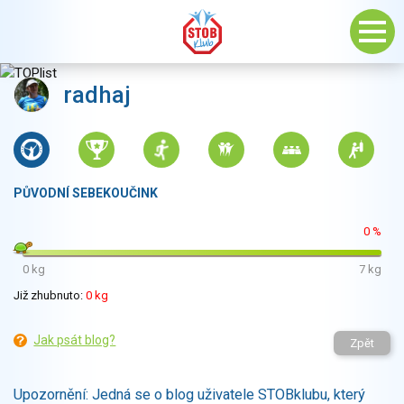
radhaj
PŮVODNÍ SEBEKOUČINK
0 %
0 kg
7 kg
Již zhubnuto:
0 kg
Jak psát blog?
Zpět
Upozornění: Jedná se o blog uživatele STOBklubu, který