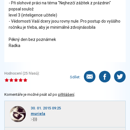
- Při slohové práci na téma "Nejhezčí zážitek z prázdnin"
popsal soulož
level 3 (inteligence učitele)
- Vědomosti Vaší dcery jsou rovny nule. Pro postup do vyššího
ročníku je třeba, aby je minimálně zdvojnásobila
Pěkný den bez poznámek
Radka
Hodnocení (
25
hlasů):
Sdílet:
Komentáře je možné psát až po
přihlášení
.
30. 01. 2015 09:25
muriela
:-)))