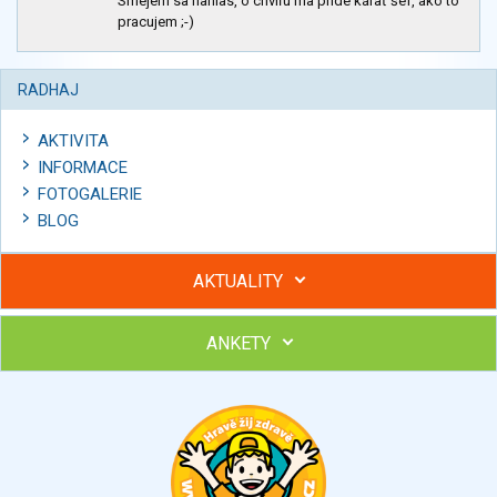
Smejem sa nahlas, o chvíľu ma príde kárať šéf, ako to
pracujem ;-)
RADHAJ
AKTIVITA
INFORMACE
FOTOGALERIE
BLOG
AKTUALITY
ANKETY
Hubněte s podporou lektorky a skupiny v kurzech STOBu
Chcete poradit s hubnutím? Najděte si odborníka STOBu ve
svém regionu
Ohodnoťte program Sebekoučink
výborný
velmi dobrý
dobrý