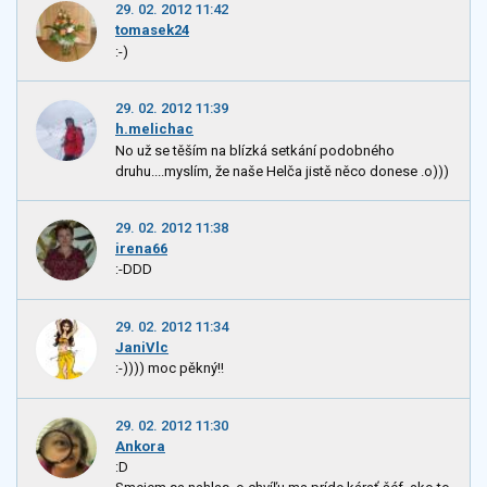
29. 02. 2012 11:42
tomasek24
:-)
29. 02. 2012 11:39
h.melichac
No už se těším na blízká setkání podobného
druhu....myslím, že naše Helča jistě něco donese .o)))
29. 02. 2012 11:38
irena66
:-DDD
29. 02. 2012 11:34
JaniVlc
:-)))) moc pěkný!!
29. 02. 2012 11:30
Ankora
:D