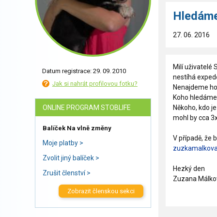
Hledáme
27. 06. 2016
Milí uživatelé
Datum registrace: 29. 09. 2010
nestíhá exped
Jak si nahrát profilovou fotku?
Nenajdeme ho
Koho hledáme
ONLINE PROGRAM STOBLIFE
Někoho, kdo je
mohl by cca 3x
Balíček Na vlně změny
V případě, že 
Moje platby >
zuzkamalkov
Zvolit jiný balíček >
Hezký den
Zrušit členství >
Zuzana Málko
Zobrazit členskou sekci