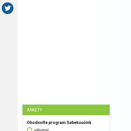
ANKETY
Ohodnoťte program Sebekoučink
výborný