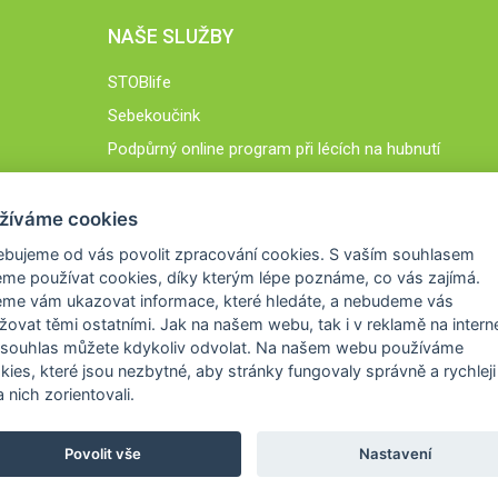
NAŠE SLUŽBY
STOBlife
Sebekoučink
Podpůrný online program při lécích na hubnutí
STOB.cz
žíváme cookies
ebujeme od vás
povolit zpracování cookies
. S vaším souhlasem
me používat cookies, díky kterým lépe poznáme,
co vás zajímá
.
eme vám ukazovat
informace, které hledáte
, a nebudeme vás
žovat těmi ostatními. Jak na našem webu, tak i v reklamě na intern
 souhlas můžete kdykoliv odvolat. Na našem webu
používáme
okies, které jsou nezbytné
, aby stránky fungovaly správně a rychleji 
 nich zorientovali.
Povolit vše
Nastavení