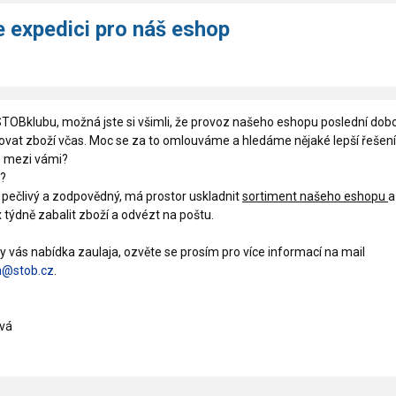
 expedici pro náš eshop
 STOBklubu, možná jste si všimli, že provoz našeho eshopu poslední dob
ovat zboží včas. Moc se za to omlouváme a hledáme nějaké lepší řešení
 mezi vámi?
?
 pečlivý a zodpovědný, má prostor uskladnit
sortiment našeho eshopu
a
 týdně zabalit zboží a odvézt na poštu.
by vás nabídka zaulaja, ozvěte se prosím pro více informací na mail
a@stob.cz
.
vá