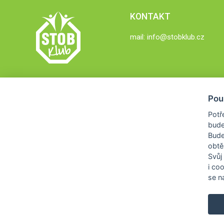
KONTAKT
mail:
info@stobklub.cz
Pou
Potř
bude
Bud
obtě
Svůj
i co
se na
COPYRIGHT © 2026
STOB KLUB