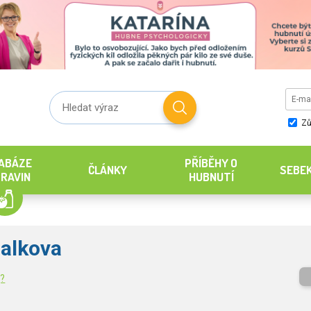
Zů
ABÁZE
PŘÍBĚHY O
ČLÁNKY
SEBE
RAVIN
HUBNUTÍ
alkova
g?