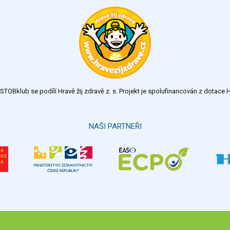
TOBklub se podílí Hravě žij zdravě z. s. Projekt je spolufinancován z dotac
NAŠI PARTNEŘI