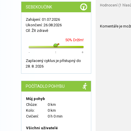
Hodnocení (
1
hlasů
SEBEKOUČINK
Zahájení: 01.07.2026
Ukončení: 26.08.2026
Komentáře je mož
Cíl: Žít zdravě
50% Držím!
-
↑
+
Zaplacený cyklus je přístupný do
28. 8. 2026
POČÍTADLO POHYBU
Můj pohyb
Chůze:
0 km
Kolo:
0 km
Cvičení:
0 h 0 min
Všichni uživatelé