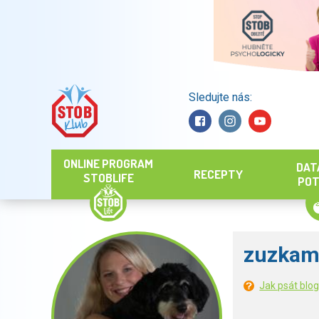
Sledujte nás:
Hledat
ONLINE PROGRAM
DAT
RECEPTY
STOBLIFE
POT
zuzkam
Jak psát blo