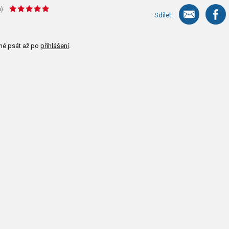
):
Sdílet:
né psát až po
přihlášení
.