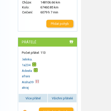
Chůze:
148106.66 km
Kolo:
67460.85 km
Cvičení:
6079 h 7 min
Přidat pohyb
PŘÁTELÉ
Počet přátel: 113
.lelinka.
1a234
Adeela
afrais
Aisha39
akraj
Více přátel
Všichni přátelé