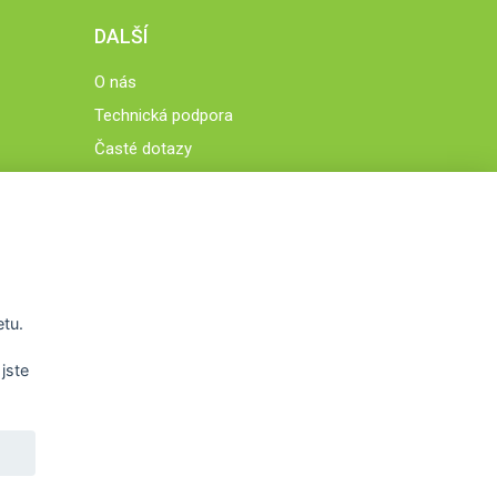
DALŠÍ
O nás
Technická podpora
Časté dotazy
Normy a zásady fungování STOBklubu
Členové STOBklubu
Zásady nakládání s osobními údaji
Otestujte se
Spočítejte si
etu.
Výzva 52
jste
WWW.STOB.CZ
,
WWW.HRAVEZIJZDRAVE.CZ