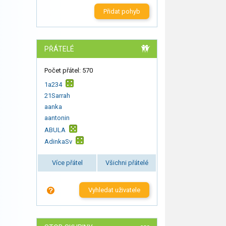
Přidat pohyb
PŘÁTELÉ
Počet přátel: 570
1a234
21Sarrah
aanka
aantonin
ABULA
AdinkaSv
Více přátel
Všichni přátelé
Vyhledat uživatele