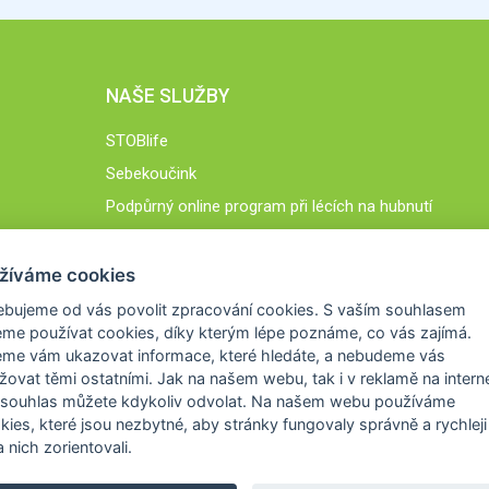
NAŠE SLUŽBY
STOBlife
Sebekoučink
Podpůrný online program při lécích na hubnutí
STOB.cz
žíváme cookies
ebujeme od vás
povolit zpracování cookies
. S vaším souhlasem
me používat cookies, díky kterým lépe poznáme,
co vás zajímá
.
eme vám ukazovat
informace, které hledáte
, a nebudeme vás
žovat těmi ostatními. Jak na našem webu, tak i v reklamě na intern
 souhlas můžete kdykoliv odvolat. Na našem webu
používáme
okies, které jsou nezbytné
, aby stránky fungovaly správně a rychleji 
 nich zorientovali.