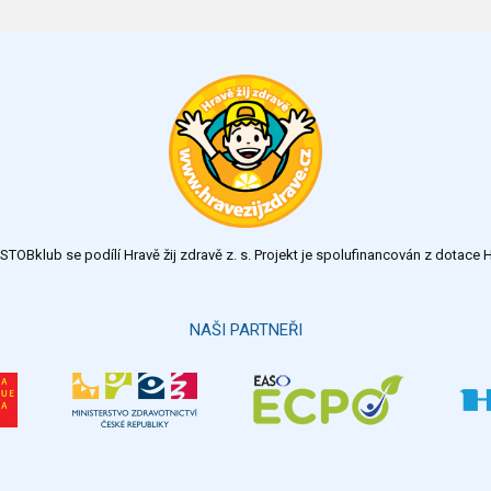
TOBklub se podílí Hravě žij zdravě z. s. Projekt je spolufinancován z dotac
NAŠI PARTNEŘI