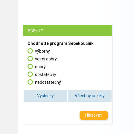
ANKETY
Ohodnoťte program Sebekoučink
výborný
velmi dobrý
dobrý
dostatečný
nedostatečný
Výsledky
Všechny ankety
Hlasovat