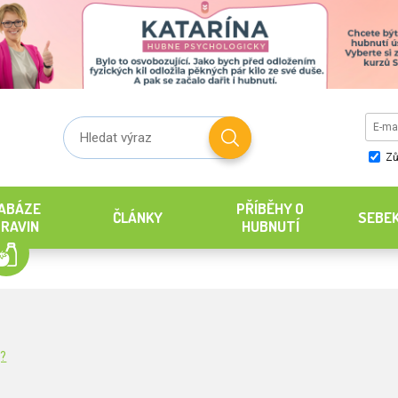
Zů
ABÁZE
PŘÍBĚHY O
ČLÁNKY
SEBE
RAVIN
HUBNUTÍ
g?