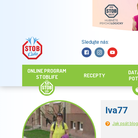
Sledujte nás:
Hledat
ONLINE PROGRAM
DAT
RECEPTY
STOBLIFE
POT
Iva77
Jak psát blo