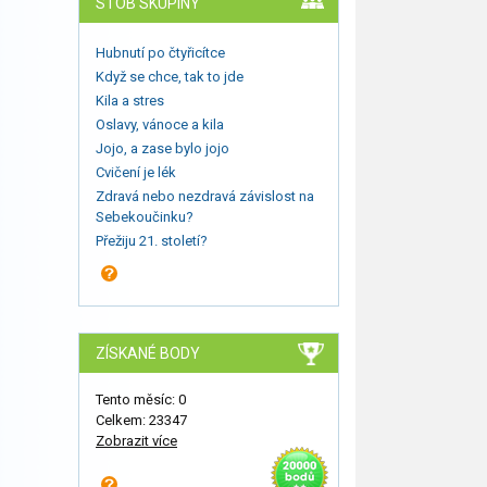
STOB SKUPINY
Hubnutí po čtyřicítce
Když se chce, tak to jde
Kila a stres
Oslavy, vánoce a kila
Jojo, a zase bylo jojo
Cvičení je lék
Zdravá nebo nezdravá závislost na
Sebekoučinku?
Přežiju 21. století?
ZÍSKANÉ BODY
Tento měsíc: 0
Celkem: 23347
Zobrazit více