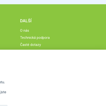
DALŠÍ
O nás
Technická podpora
Časté dotazy
Normy a zásady fungování STOBklubu
Členové STOBklubu
Zásady nakládání s osobními údaji
Otestujte se
Spočítejte si
etu.
Výzva 52
jste