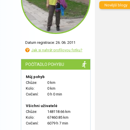
Novější blogy
Datum registrace: 26. 06. 2011
Jak si nahrát profilovou fotku?
POČÍTADLO POHYBU
Můj pohyb
Chůze:
0 km
Kolo:
0 km
Cvičení:
0 h 0 min
Všichni uživatelé
Chůze:
148118.66 km
Kolo:
67460.85 km
Cvičení:
6079 h 7 min