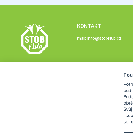
KONTAKT
mail:
info@stobklub.cz
Pou
Potř
bude
Bud
obtě
Svůj
i co
se na