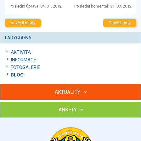
Poslední úprava: 04. 01. 2012
Poslední komentář: 31. 03. 2012
Novější blogy
Starší blogy
LADYGODIVA
AKTIVITA
INFORMACE
FOTOGALERIE
BLOG
AKTUALITY
ANKETY
Hubněte s podporou lektorky a skupiny v kurzech STOBu
Chcete poradit s hubnutím? Najděte si odborníka STOBu ve
svém regionu
Ohodnoťte program Sebekoučink
výborný