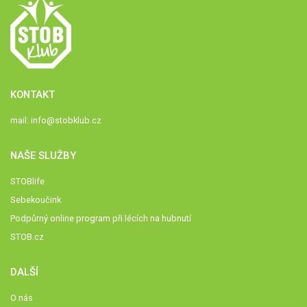
KONTAKT
mail:
info@stobklub.cz
NAŠE SLUŽBY
STOBlife
Sebekoučink
Podpůrný online program při lécích na hubnutí
STOB.cz
DALŠÍ
O nás