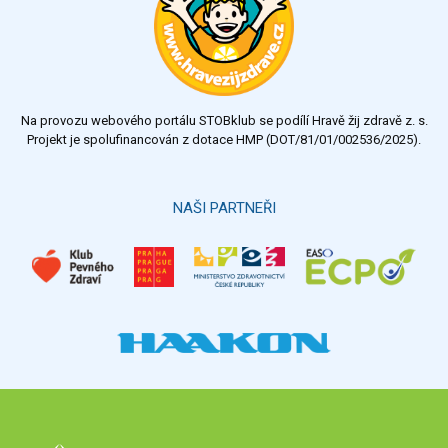
velmi dobrý
dobrý
dostatečný
nedostatečný
Na provozu webového portálu STOBklub se podílí Hravě žij zdravě z. s.
Výsledky
Všechny ankety
Projekt je spolufinancován z dotace HMP (DOT/81/01/002536/2025).
Hlasovat
NAŠI PARTNEŘI