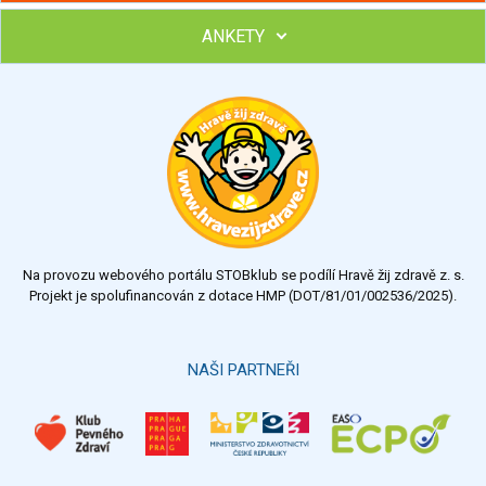
ANKETY
Hubněte s podporou lektorky a skupiny v kurzech STOBu
Chcete poradit s hubnutím? Najděte si odborníka STOBu ve
svém regionu
Ohodnoťte program Sebekoučink
výborný
velmi dobrý
dobrý
dostatečný
nedostatečný
Na provozu webového portálu STOBklub se podílí Hravě žij zdravě z. s.
Výsledky
Všechny ankety
Projekt je spolufinancován z dotace HMP (DOT/81/01/002536/2025).
Hlasovat
NAŠI PARTNEŘI