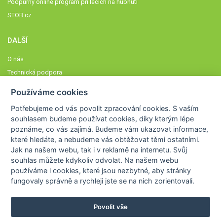
Podpůrný online program při lécích na hubnutí
STOB.cz
DALŠÍ
O nás
Technická podpora
Časté dotazy
Používáme cookies
Normy a zásady fungování STOBklubu
Potřebujeme od vás
povolit zpracování cookies
. S vaším
Členové STOBklubu
souhlasem budeme používat cookies, díky kterým lépe
Zásady nakládání s osobními údaji
poznáme,
co vás zajímá
. Budeme vám ukazovat
informace,
které hledáte
, a nebudeme vás obtěžovat těmi ostatními.
Otestujte se
Jak na našem webu, tak i v reklamě na internetu. Svůj
Spočítejte si
souhlas můžete kdykoliv odvolat. Na našem webu
Výzva 52
používáme i cookies, které jsou nezbytné
, aby stránky
fungovaly správně a rychleji jste se na nich zorientovali.
Povolit vše