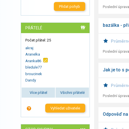
Přidat pohyb
Poslední úprava
bazálka - př
PŘÁTELÉ
Počet přátel: 25
Průměrn
akraj
Poslední úprava
Aranelka
Aranka86
bledule77
Jak je to s 
broucinek
Dandy
Průměrn
Více přátel
Všichni přátelé
Poslední úprava
Vyhledat uživatele
Odpověď na 