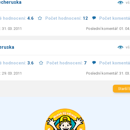
echeruska
vš
é hodnocení:
4.6
Počet hodnocení:
12
Počet komentá
: 31. 03. 2011
Poslední komentář: 01. 04
eruska
vš
é hodnocení:
3.6
Počet hodnocení:
7
Počet komentá
: 29. 03. 2011
Poslední komentář: 31. 03
Starší 