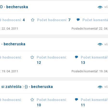
-D -
becheruska
vš
é hodnocení:
4
Počet hodnocení:
7
Počet komentá
: 22. 04. 2011
Poslední komentář: 22. 04
 -
becheruska
vš
é hodnocení:
Počet hodnocení:
Počet komentář
12
13
: 19. 04. 2011
Poslední komentář: 19. 04
si zahřešila :-)) -
becheruska
vš
é hodnocení:
Počet hodnocení:
Počet komentář
10
11