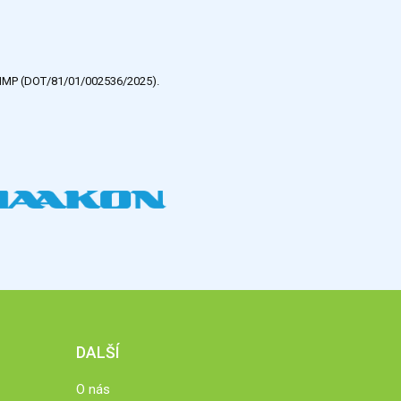
e HMP (DOT/81/01/002536/2025).
DALŠÍ
O nás