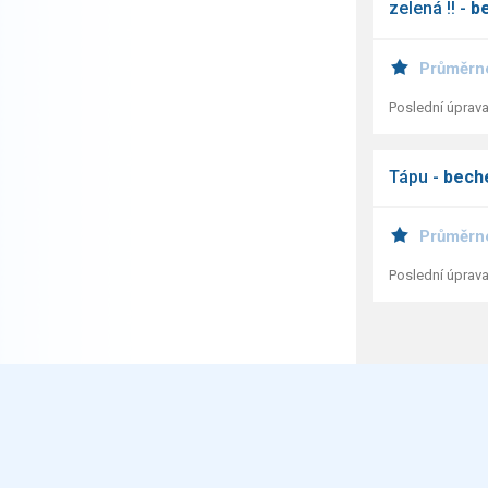
zelená !! -
b
Průměrn
Poslední úprava
Tápu -
bech
Průměrn
Poslední úprava