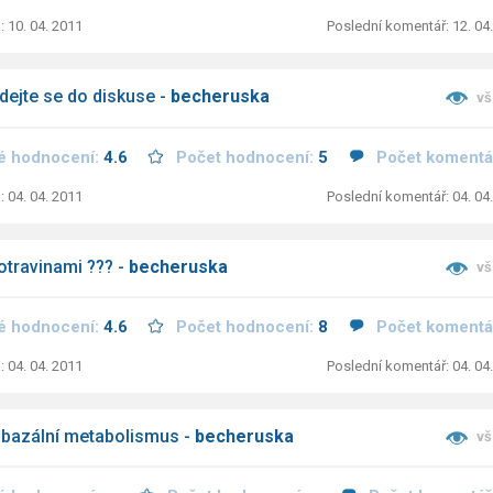
: 10. 04. 2011
Poslední komentář: 12. 04
idejte se do diskuse -
becheruska
vš
é hodnocení:
4.6
Počet hodnocení:
5
Počet komentá
: 04. 04. 2011
Poslední komentář: 04. 04
potravinami ??? -
becheruska
vš
é hodnocení:
4.6
Počet hodnocení:
8
Počet komentá
: 04. 04. 2011
Poslední komentář: 04. 04
bazální metabolismus -
becheruska
vš