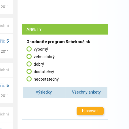
. 2011
ichni
ANKETY
řů:
5
Ohodnoťte program Sebekoučink
výborný
. 2011
velmi dobrý
dobrý
ichni
dostatečný
nedostatečný
řů:
5
Výsledky
Všechny ankety
. 2011
Hlasovat
ichni