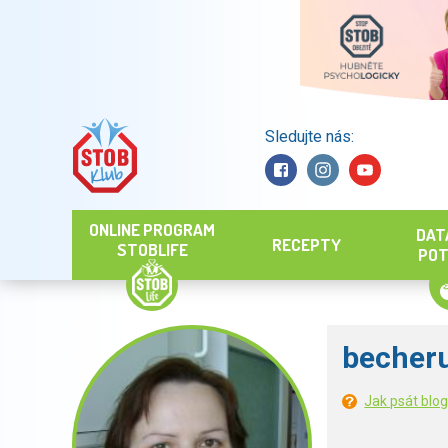
Sledujte nás:
Hledat
ONLINE PROGRAM
DAT
RECEPTY
STOBLIFE
POT
becher
Jak psát blo