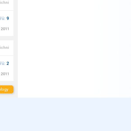
ichni
řů:
9
. 2011
ichni
řů:
2
. 2011
blogy