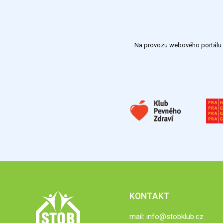
Na provozu webového portálu S
KONTAKT
mail:
info@stobklub.cz