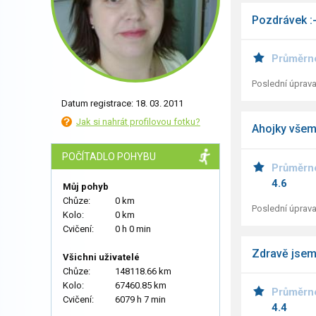
Pozdrávek :
Průměrn
Poslední úprava
Datum registrace: 18. 03. 2011
Jak si nahrát profilovou fotku?
Ahojky všem
POČÍTADLO POHYBU
Průměrn
4.6
Můj pohyb
Chůze:
0 km
Poslední úprava
Kolo:
0 km
Cvičení:
0 h 0 min
Zdravě jsem 
Všichni uživatelé
Chůze:
148118.66 km
Kolo:
67460.85 km
Průměrn
Cvičení:
6079 h 7 min
4.4