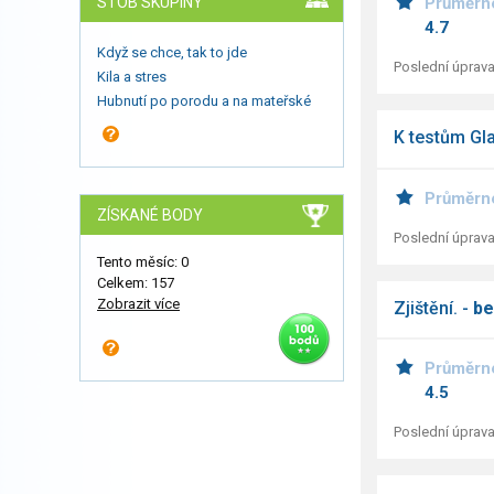
STOB SKUPINY
Průměrn
4.7
Když se chce, tak to jde
Poslední úprava
Kila a stres
Hubnutí po porodu a na mateřské
K testům Gl
Průměrn
ZÍSKANÉ BODY
Poslední úprava
Tento měsíc: 0
Celkem: 157
Zobrazit více
Zjištění. -
be
Průměrn
4.5
Poslední úprava