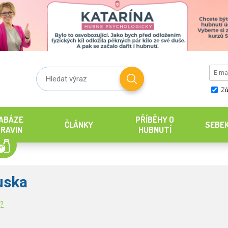
Zů
ABÁZE
PŘÍBĚHY O
ČLÁNKY
SEBE
RAVIN
HUBNUTÍ
uska
g?