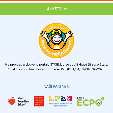
ANKETY
Hubněte s podporou lektorky a skupiny v kurzech STOBu
Chcete poradit s hubnutím? Najděte si odborníka STOBu ve
svém regionu
Ohodnoťte program Sebekoučink
výborný
velmi dobrý
dobrý
dostatečný
nedostatečný
Na provozu webového portálu STOBklub se podílí Hravě žij zdravě z. s.
Výsledky
Všechny ankety
Projekt je spolufinancován z dotace HMP (DOT/81/01/002536/2025).
Hlasovat
NAŠI PARTNEŘI