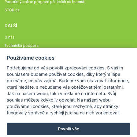
Podpůrný online program při lécích na hubnutí
STOB.cz
DALŠÍ
O nás
Technická podpora
Časté dotazy
Používáme cookies
Normy a zásady fungování STOBklubu
Potřebujeme od vás
povolit zpracování cookies
. S vaším
Členové STOBklubu
souhlasem budeme používat cookies, díky kterým lépe
Zásady nakládání s osobními údaji
poznáme,
co vás zajímá
. Budeme vám ukazovat
informace,
které hledáte
, a nebudeme vás obtěžovat těmi ostatními.
Otestujte se
Jak na našem webu, tak i v reklamě na internetu. Svůj
Spočítejte si
souhlas můžete kdykoliv odvolat. Na našem webu
Výzva 52
používáme i cookies, které jsou nezbytné
, aby stránky
fungovaly správně a rychleji jste se na nich zorientovali.
Povolit vše