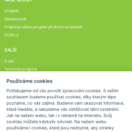
NAŠE SLUŽBY
STOBlife
Sebekoučink
Podpůrný online program při lécích na hubnutí
STOB.cz
DALŠÍ
O nás
Technická podpora
Časté dotazy
Používáme cookies
Normy a zásady fungování STOBklubu
Potřebujeme od vás
povolit zpracování cookies
. S vaším
Členové STOBklubu
souhlasem budeme používat cookies, díky kterým lépe
Zásady nakládání s osobními údaji
poznáme,
co vás zajímá
. Budeme vám ukazovat
informace,
které hledáte
, a nebudeme vás obtěžovat těmi ostatními.
Otestujte se
Jak na našem webu, tak i v reklamě na internetu. Svůj
Spočítejte si
souhlas můžete kdykoliv odvolat. Na našem webu
Výzva 52
používáme i cookies, které jsou nezbytné
, aby stránky