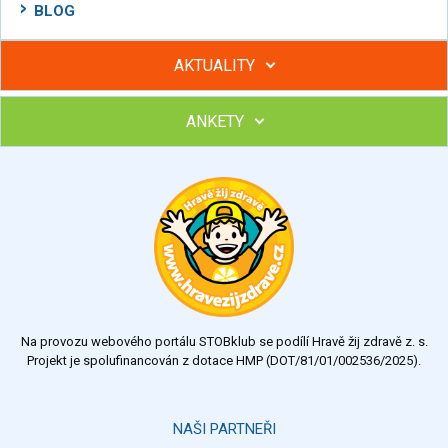
BLOG
AKTUALITY
ANKETY
Hubněte s podporou lektorky a skupiny v kurzech STOBu
Chcete poradit s hubnutím? Najděte si odborníka STOBu ve
svém regionu
Ohodnoťte program Sebekoučink
výborný
velmi dobrý
dobrý
dostatečný
nedostatečný
Na provozu webového portálu STOBklub se podílí Hravě žij zdravě z. s.
Výsledky
Všechny ankety
Projekt je spolufinancován z dotace HMP (DOT/81/01/002536/2025).
Hlasovat
NAŠI PARTNEŘI