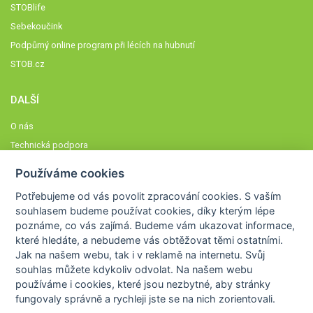
STOBlife
Sebekoučink
Podpůrný online program při lécích na hubnutí
STOB.cz
DALŠÍ
O nás
Technická podpora
Časté dotazy
Používáme cookies
Normy a zásady fungování STOBklubu
Potřebujeme od vás
povolit zpracování cookies
. S vaším
Členové STOBklubu
souhlasem budeme používat cookies, díky kterým lépe
Zásady nakládání s osobními údaji
poznáme,
co vás zajímá
. Budeme vám ukazovat
informace,
které hledáte
, a nebudeme vás obtěžovat těmi ostatními.
Otestujte se
Jak na našem webu, tak i v reklamě na internetu. Svůj
Spočítejte si
souhlas můžete kdykoliv odvolat. Na našem webu
Výzva 52
používáme i cookies, které jsou nezbytné
, aby stránky
fungovaly správně a rychleji jste se na nich zorientovali.