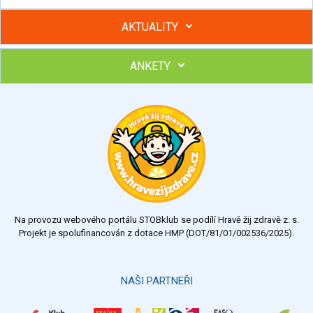
AKTUALITY
ANKETY
Hubněte s podporou lektorky a skupiny v kurzech STOBu
Chcete poradit s hubnutím? Najděte si odborníka STOBu ve
svém regionu
Ohodnoťte program Sebekoučink
výborný
velmi dobrý
dobrý
dostatečný
nedostatečný
Na provozu webového portálu STOBklub se podílí Hravě žij zdravě z. s.
Výsledky
Všechny ankety
Projekt je spolufinancován z dotace HMP (DOT/81/01/002536/2025).
Hlasovat
NAŠI PARTNEŘI