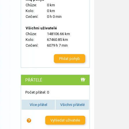
Chůze:
0 km
Kolo:
0 km
Cvičení:
0 h 0 min
Všichni uživatelé
Chůze:
148106.66 km
Kolo:
67460.85 km
Cvičení:
6079 h 7 min
Přidat pohyb
PŘÁTELÉ
Počet přátel: 0
Více přátel
Všichni přátelé
Vyhledat uživatele