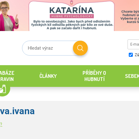
Zů
ABÁZE
PŘÍBĚHY O
ČLÁNKY
SEBE
RAVIN
HUBNUTÍ
va.ivana
g?