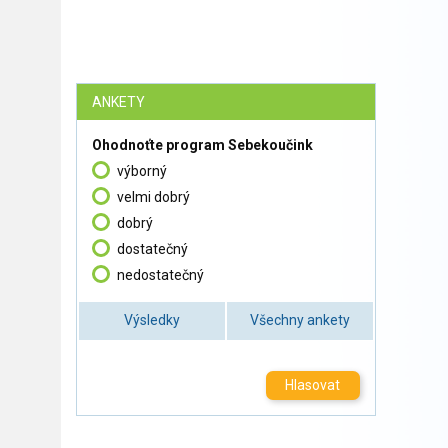
ANKETY
Ohodnoťte program Sebekoučink
výborný
velmi dobrý
dobrý
dostatečný
nedostatečný
Výsledky
Všechny ankety
Hlasovat