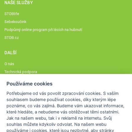
NAŠE SLUŽBY
STOBlife
Sebekoučink
Podpůrný online program při lécích na hubnutí
STOB.cz
DALŠÍ
O nás
Technická podpora
Časté dotazy
Používáme cookies
Normy a zásady fungování STOBklubu
Potřebujeme od vás
povolit zpracování cookies
. S vaším
Členové STOBklubu
souhlasem budeme používat cookies, díky kterým lépe
Zásady nakládání s osobními údaji
poznáme,
co vás zajímá
. Budeme vám ukazovat
informace,
které hledáte
, a nebudeme vás obtěžovat těmi ostatními.
Otestujte se
Jak na našem webu, tak i v reklamě na internetu. Svůj
Spočítejte si
souhlas můžete kdykoliv odvolat. Na našem webu
Výzva 52
používáme i cookies, které jsou nezbytné
, aby stránky