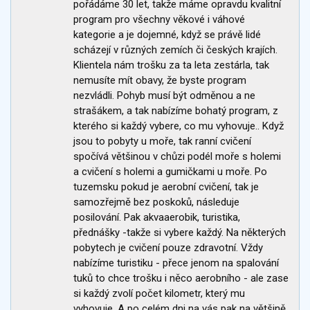
pořádáme 30 let, takže máme opravdu kvalitní
program pro všechny věkové i váhové
kategorie a je dojemné, když se právě lidé
scházejí v různých zemích či českých krajích.
Klientela nám trošku za ta leta zestárla, tak
nemusíte mít obavy, že byste program
nezvládli. Pohyb musí být odměnou a ne
strašákem, a tak nabízíme bohatý program, z
kterého si každý vybere, co mu vyhovuje.. Když
jsou to pobyty u moře, tak ranní cvičení
spočívá většinou v chůzi podél moře s holemi
a cvičení s holemi a gumičkami u moře. Po
tuzemsku pokud je aerobní cvičení, tak je
samozřejmě bez poskoků, následuje
posilování. Pak akvaaerobik, turistika,
přednášky -takže si vybere každý. Na některých
pobytech je cvičení pouze zdravotní. Vždy
nabízíme turistiku - přece jenom na spalování
tuků to chce trošku i něco aerobního - ale zase
si každý zvolí počet kilometr, který mu
vyhovuje. A po celém dni na vás pak na většině