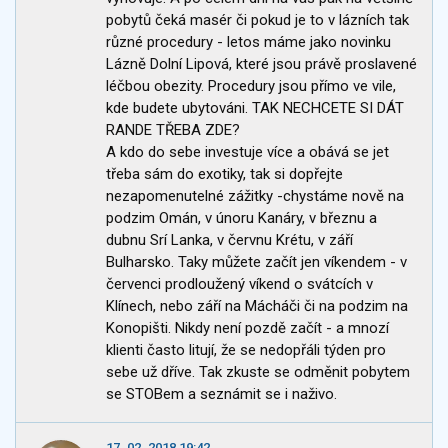
pobytů čeká masér či pokud je to v lázních tak
různé procedury - letos máme jako novinku
Lázně Dolní Lipová, které jsou právě proslavené
léčbou obezity. Procedury jsou přímo ve vile,
kde budete ubytováni. TAK NECHCETE SI DÁT
RANDE TŘEBA ZDE?
A kdo do sebe investuje více a obává se jet
třeba sám do exotiky, tak si dopřejte
nezapomenutelné zážitky -chystáme nově na
podzim Omán, v únoru Kanáry, v březnu a
dubnu Srí Lanka, v červnu Krétu, v září
Bulharsko. Taky můžete začít jen víkendem - v
červenci prodloužený víkend o svátcích v
Klínech, nebo září na Mácháči či na podzim na
Konopišti. Nikdy není pozdě začít - a mnozí
klienti často litují, že se nedopřáli týden pro
sebe už dříve. Tak zkuste se odměnit pobytem
se STOBem a seznámit se i naživo.
17. 02. 2018 19:42