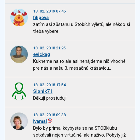
18. 02. 2019 07:46
filipova
zatím asi zůstanu u Stobích výletů, ale někdo si
třeba vybere.
18. 02. 2018 21:25
evickag
Kukneme na to ale asi nenájdeme nič vhodné
pre nás a našu 3. mesačnú krásavicu..
18. 02. 2018 17:54
Slonik71
Děkuji prostuduji
18. 02. 2018 09:38
ivamal
Bylo by prima, kdybyste se na STOBklubu
setkávali nejen virtuálně, ale naživo. Pobyty již