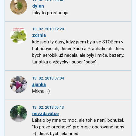
dylen
taky to prostuduju
13. 02. 2018 12:20
zdrhla
kde jsou ty časy, když jsem byla se STOBem v
Luhačovicích, Jeseníkách a Prachaticích. dnes
bych aerobik už nedala, ale byly i míče, bazény,
turistika a vždycky i super "baby"...
13. 02. 2018 07:04
ajanka
Mrknu :-)
13. 02. 2018 05:13
nevzdavatse
Lákalo by mne to moc, ale tohle není, bohužel,
"to pravé ořechové" pro moje operované nohy
:-(. Jinak bych jela hned.