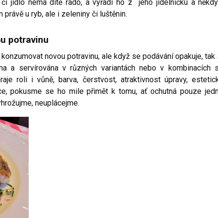
 či jídlo nemá dítě rádo, a vyřadí ho z jeho jídelníčku a někdy
právě u ryb, ale i zeleniny či luštěnin.
ou potravinu
 konzumovat novou potravinu, ale když se podávání opakuje, tak 
ána a servírována v různých variantách nebo v kombinacích 
je roli i vůně, barva, čerstvost, atraktivnost úpravy, estetic
ce, pokusme se ho mile přimět k tomu, ať ochutná pouze jed
yhrožujme, neuplácejme.