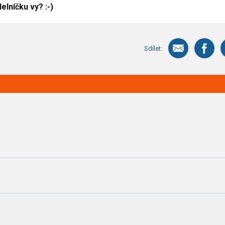
lníčku vy? :-)
Sdílet: