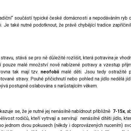
tradiční“ součástí typické české domácnosti a nepodáváním ryb 
. Je také nutné podotknout, že právě chybějící tradice zapříčinil
travu, stává se pro ně důležité rozlišit, která potravina je vhod
uší pouze malé množství nově nabízené potravy a vzestup příj
Zrovna tak mají tzv.
neofobii
malé děti. Jsou tedy ostražité p
vané stravy. Pouhé přičichnutí nebo pohled na jídlo nedělá jíd
e bývá postupně oslabována s narůstajícím věkem.
ukazuje se, že je nutné jej nenásilně nabídnout přibližně
7-15x
, a
ivost rodičů, kteří vytrvají a servírují nenásilně dítěti jídlo, kte
i, po jednom dvou pokusech (někdy i doprovázených nucením) sv