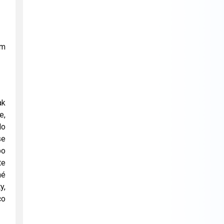
ím
ak
e,
do
se
bo
te
né
y,
co