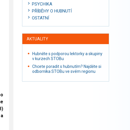
PSYCHIKA
PŘÍBĚHY O HUBNUTÍ
OSTATNÍ
AKTUALITY
Hubněte s podporou lektorky a skupiny
v kurzech STOBu
Chcete poradit s hubnutím? Najděte si
odborníka STOBu ve svém regionu
ro
je
3)
 a