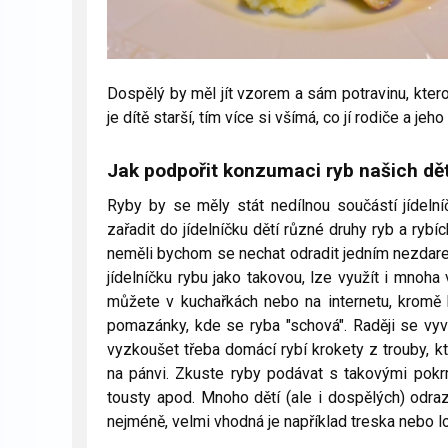
Dospělý by měl jít vzorem a sám potravinu, kterou
je dítě starší, tím více si všímá, co jí rodiče a je
Jak podpořit konzumaci ryb našich dět
Ryby by se měly stát nedílnou součástí jídelní
zařadit do jídelníčku dětí různé druhy ryb a rybí
neměli bychom se nechat odradit jedním nezdare
jídelníčku rybu jako takovou, lze využít i mnoha
můžete v kuchařkách nebo na internetu, kromě k
pomazánky, kde se ryba "schová". Raději se vyv
vyzkoušet třeba domácí rybí krokety z trouby, 
na pánvi. Zkuste ryby podávat s takovými pokrm
tousty apod. Mnoho dětí (ale i dospělých) odrazu
nejméně, velmi vhodná je například treska nebo l