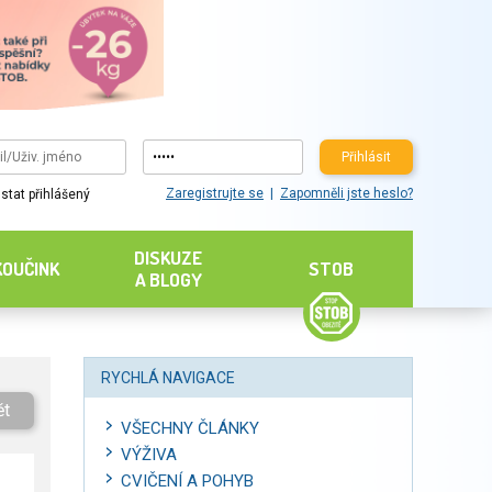
Přihlásit
Zaregistrujte se
Zapomněli jste heslo?
stat přihlášený
DISKUZE
KOUČINK
STOB
A BLOGY
RYCHLÁ NAVIGACE
ět
VŠECHNY ČLÁNKY
VÝŽIVA
CVIČENÍ A POHYB