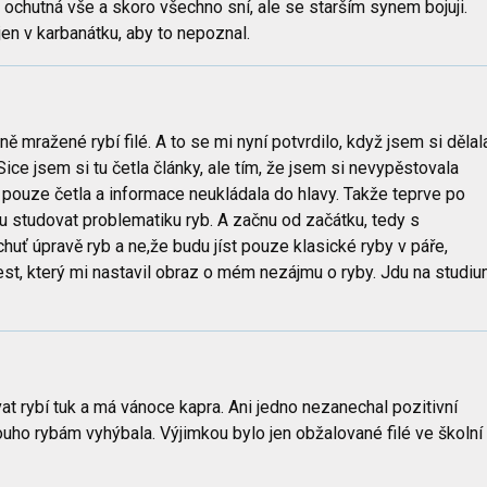
hutná vše a skoro všechno sní, ale se starším synem bojuji.
en v karbanátku, aby to nepoznal.
 mražené rybí filé. A to se mi nyní potvrdilo, když jsem si dělal
Sice jsem si tu četla články, ale tím, že jsem si nevypěstovala
m pouze četla a informace neukládala do hlavy. Takže teprve po
u studovat problematiku ryb. A začnu od začátku, tedy s
chuť úpravě ryb a ne,že budu jíst pouze klasické ryby v páře,
test, který mi nastavil obraz o mém nezájmu o ryby. Jdu na studi
t rybí tuk a má vánoce kapra. Ani jedno nezanechal pozitivní
uho rybám vyhýbala. Výjimkou bylo jen obžalované filé ve školní