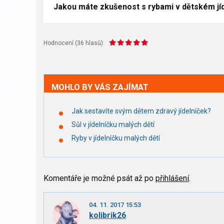
Jakou máte zkušenost s rybami v dětském jíde
Hodnocení (
36
hlasů):
MOHLO BY VÁS ZAJÍMAT
Jak sestavíte svým dětem zdravý jídelníček?
Sůl v jídelníčku malých dětí
Ryby v jídelníčku malých dětí
Komentáře je možné psát až po
přihlášení
.
04. 11. 2017 15:53
kolibrik26