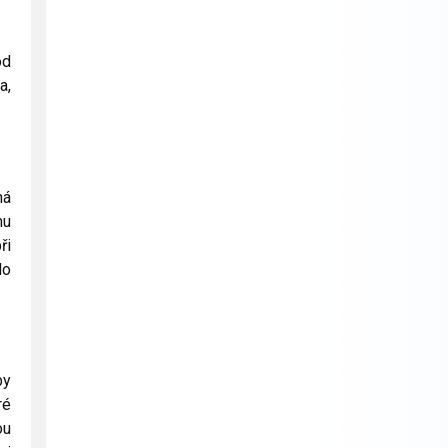
od
a,
ná
mu
ři
lo
by
ré
ou