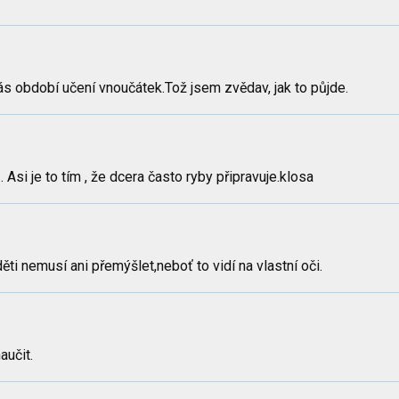
ás období učení vnoučátek.Tož jsem zvědav, jak to půjde.
 Asi je to tím , že dcera často ryby připravuje.klosa
ěti nemusí ani přemýšlet,neboť to vidí na vlastní oči.
aučit.