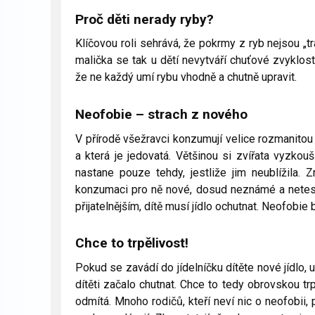
Proč děti nerady ryby?
Klíčovou roli sehrává, že pokrmy z ryb nejsou „
malička se tak u dětí nevytváří chuťové zvyklosti
že ne každý umí rybu vhodně a chutně upravit.
Neofobie – strach z nového
V přírodě všežravci konzumují velice rozmanitou s
a která je jedovatá. Většinou si zvířata vyzko
nastane pouze tehdy, jestliže jim neublížila. 
konzumaci pro ně nové, dosud neznámé a netesto
přijatelnějším, dítě musí jídlo ochutnat. Neofobi
Chce to trpělivost!
Pokud se zavádí do jídelníčku dítěte nové jídlo, 
dítěti začalo chutnat. Chce to tedy obrovskou trpěl
odmítá. Mnoho rodičů, kteří neví nic o neofobi