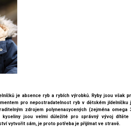
elníčků je absence ryb a rybích výrobků. Ryby jsou však p
umentem pro nepostradatelnost ryb v dětském jídelníčku 
nahraditelným zdrojem polynenasycených (zejména omega 
kyseliny jsou velmi důležité pro správný vývoj dítěte
í vytvořit sám, je proto potřeba je přijímat ve stravě.