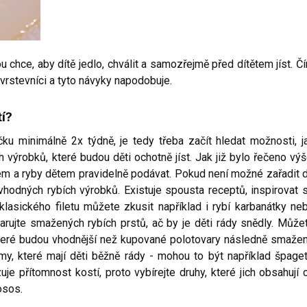
 chce, aby dítě jedlo, chválit a samozřejmě před dítětem jíst. Č
ho vrstevníci a tyto návyky napodobuje.
í?
čku minimálně 2x týdně, je tedy třeba začít hledat možnosti, j
ch výrobků, které budou děti ochotně jíst. Jak již bylo řečeno výš
m a ryby dětem pravidelně podávat. Pokud není možné zařadit 
 vhodných rybích výrobků. Existuje spousta receptů, inspirovat 
lasického filetu můžete zkusit například i rybí karbanátky ne
arujte smažených rybích prstů, ač by je děti rády snědly. Může
které budou vhodnější než kupované polotovary následně smaže
y, které mají děti běžně rády - mohou to být například špaget
je přítomnost kostí, proto vybírejte druhy, které jich obsahují 
osos.