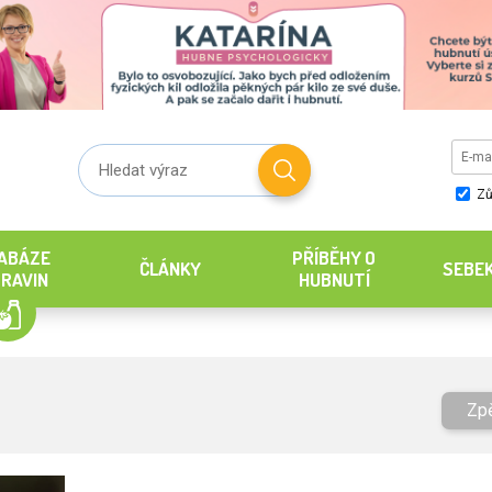
Zů
ABÁZE
PŘÍBĚHY O
ČLÁNKY
SEBE
RAVIN
HUBNUTÍ
Zp