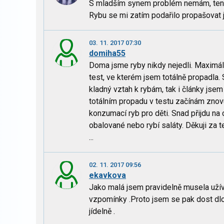
S mladším synem problém nemám, ten oc
Rybu se mi zatím podařilo propašovat j
03. 11. 2017 07:30
domiha55
Doma jsme ryby nikdy nejedli. Maximálně
test, ve kterém jsem totálně propadla. 
kladný vztah k rybám, tak i články jse
totálním propadu v testu začínám znov
konzumací ryb pro děti. Snad přijdu na 
obalované nebo rybí saláty. Děkuji za 
...
02. 11. 2017 09:56
ekavkova
Jako malá jsem pravidelně musela užíva
vzpomínky .Proto jsem se pak dost dlo
jídelně .