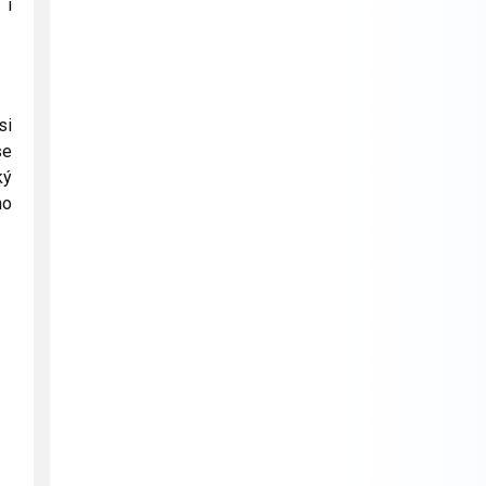
 i
si
se
ký
no