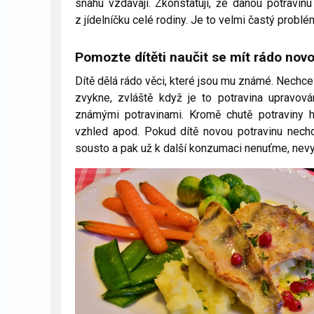
snahu vzdávají. Zkonstatují, že danou potravinu
z jídelníčku celé rodiny. Je to velmi častý problém 
Pomozte dítěti naučit se mít rádo nov
Dítě dělá rádo věci, které jsou mu známé. Nechce
zvykne, zvláště když je to potravina upravov
známými potravinami. Kromě chutě potraviny hra
vzhled apod. Pokud dítě novou potravinu nech
sousto a pak už k další konzumaci nenuťme, nev