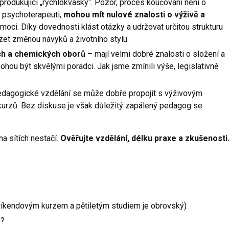
 produkující „rychlokvašky“. Pozor, proces koučování není o
ko psychoterapeuti,
mohou mít nulové znalosti o výživě a
oci. Díky dovednosti klást otázky a udržovat určitou strukturu
et změnou návyků a životního stylu.
ch a chemických oborů
– mají velmi dobré znalosti o složení a
mohou být skvělými poradci. Jak jsme zmínili výše, legislativně
edagogické vzdělání se může dobře propojit s výživovým
urzů. Bez diskuse je však důležitý zapálený pedagog se
na sítích nestačí.
Ověřujte vzdělání, délku praxe a zkušenosti
víkendovým kurzem a pětiletým studiem je obrovský)
e?