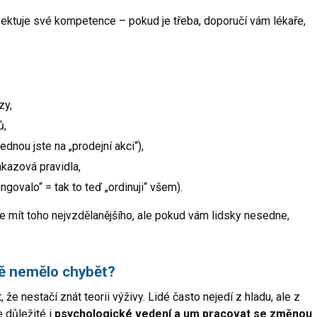
pektuje své kompetence – pokud je třeba, doporučí vám lékaře,
zy,
ů,
ednou jste na „prodejní akci“),
ákazová pravidla,
ovalo“ = tak to teď „ordinuji“ všem).
e mít toho nejvzdělanějšího, ale pokud vám lidsky nesedne,
tě nemělo chybět?
že nestačí znát teorii výživy. Lidé často nejedí z hladu, ale z
e důležité i
psychologické vedení a um pracovat se změnou