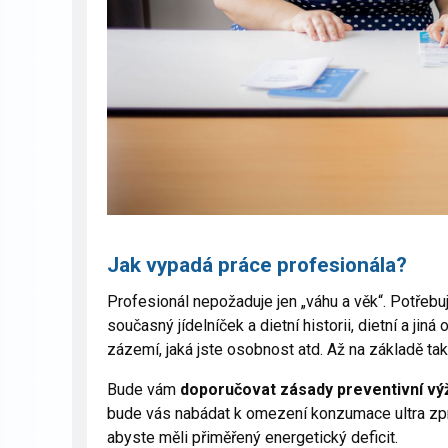
Jak vypadá práce profesionála?
Profesionál nepožaduje jen „váhu a věk“. Potřebuj
současný jídelníček a dietní historii, dietní a jiná
zázemí, jaká jste osobnost atd. Až na základě t
Bude vám
doporučovat zásady preventivní výž
bude vás nabádat k omezení konzumace ultra zpr
abyste měli přiměřený energetický deficit.