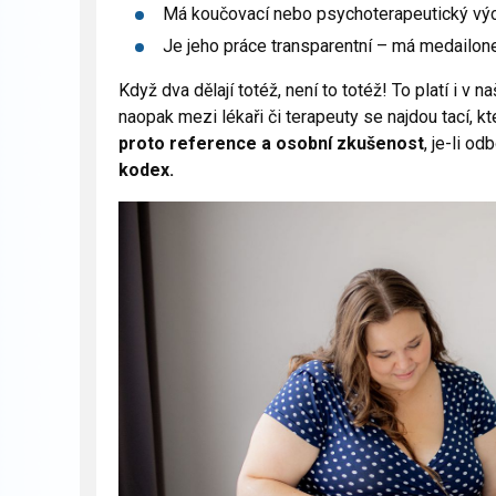
Má koučovací nebo psychoterapeutický vý
Je jeho práce transparentní – má medailone
Když dva dělají totéž, není to totéž! To platí i 
naopak mezi lékaři či terapeuty se najdou tací, k
proto reference a osobní zkušenost
, je-li o
kodex.