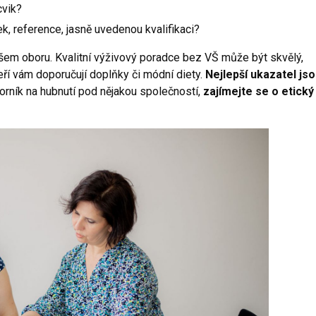
cvik?
k, reference, jasně uvedenou kvalifikaci?
v našem oboru. Kvalitní výživový poradce bez VŠ může být skvělý,
teří vám doporučují doplňky či módní diety.
Nejlepší ukazatel js
dborník na hubnutí pod nějakou společností,
zajímejte se o etický