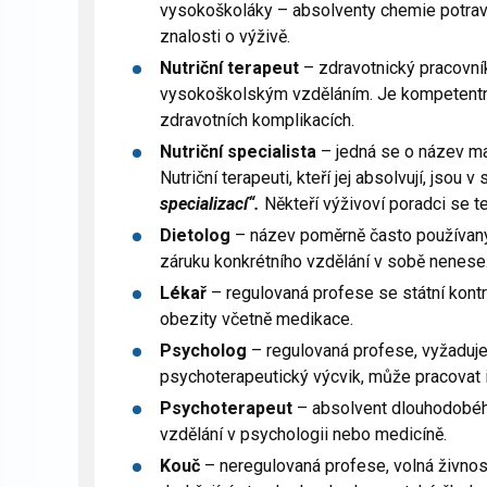
vysokoškoláky – absolventy chemie potravi
znalosti o výživě.
Nutriční terapeut
– zdravotnický pracovn
vysokoškolským vzděláním. Je kompetentní 
zdravotních komplikacích.
Nutriční specialista
– jedná se o název ma
Nutriční terapeuti, kteří jej absolvují, jsou
specializací“.
Někteří výživoví poradci se te
Dietolog
– název poměrně často používaný
záruku konkrétního vzdělání v sobě nenese
Lékař
– regulovaná profese se státní kontr
obezity včetně medikace.
Psycholog
– regulovaná profese, vyžaduje
psychoterapeutický výcvik, může pracovat i
Psychoterapeut
– absolvent dlouhodobéh
vzdělání v psychologii nebo medicíně.
Kouč
– neregulovaná profese, volná živnost.