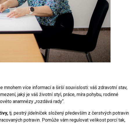
e mnohem více informací a širší souvislosti: váš zdravotní stav,
 omezení, jaký je váš životní styl, práce, míra pohybu, rodinné
akovéto anamnézy „rozdává rady“.
ivy,
tj. pestrý jídelníček složený především z čerstvých potravin
acovaných potravin. Pomůže vám regulovat velikost porcí tak,