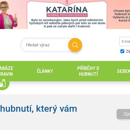
Zů
ABÁZE
PŘÍBĚHY O
ČLÁNKY
SEBE
RAVIN
HUBNUTÍ
hubnutí, který vám
Zp