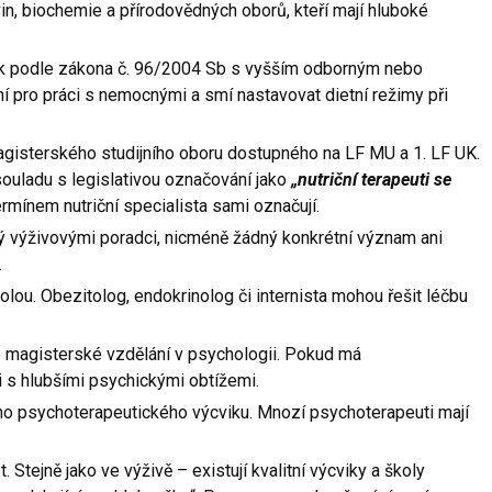
n, biochemie a přírodovědných oborů, kteří mají hluboké
ík podle zákona č. 96/2004 Sb s vyšším odborným nebo
pro práci s nemocnými a smí nastavovat dietní režimy při
gisterského studijního oboru dostupného na LF MU a 1. LF UK.
 v souladu s legislativou označování jako
„nutriční terapeuti se
rmínem nutriční specialista sami označují.
 výživovými poradci, nicméně žádný konkrétní význam ani
.
olou. Obezitolog, endokrinolog či internista mohou řešit léčbu
 magisterské vzdělání v psychologii. Pokud má
 s hlubšími psychickými obtížemi.
o psychoterapeutického výcviku. Mnozí psychoterapeuti mají
 Stejně jako ve výživě – existují kvalitní výcviky a školy