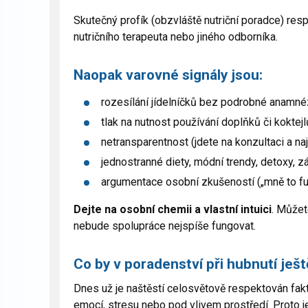
Skutečný profík (obzvláště nutriční poradce) res
nutričního terapeuta nebo jiného odborníka.
Naopak varovné signály jsou:
rozesílání jídelníčků bez podrobné anamné
tlak na nutnost používání doplňků či koktejl
netransparentnost (jdete na konzultaci a naj
jednostranné diety, módní trendy, detoxy, z
argumentace osobní zkušeností („mně to fung
Dejte na osobní chemii a vlastní intuici
. Můžet
nebude spolupráce nejspíše fungovat.
Co by v poradenství při hubnutí ješ
Dnes už je naštěstí celosvětově respektován fakt, 
emocí, stresu nebo pod vlivem prostředí. Proto j