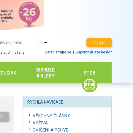
Přihlásit
Zaregistrujte se
Zapomněli jste heslo?
stat přihlášený
DISKUZE
KOUČINK
STOB
A BLOGY
RYCHLÁ NAVIGACE
VŠECHNY ČLÁNKY
ět
VÝŽIVA
CVIČENÍ A POHYB