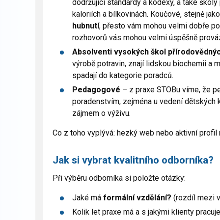
dodržující standardy a kodexy, a také školy
kaloriích a bílkovinách. Koučové, stejně ja
hubnutí
, přesto vám mohou velmi dobře pom
rozhovorů vás mohou velmi úspěšně prováz
Absolventi vysokých škol přírodovědný
výrobě potravin, znají lidskou biochemii a 
spadají do kategorie poradců.
Pedagogové
– z praxe STOBu víme, že p
poradenstvím, zejména u vedení dětských k
zájmem o výživu.
Co z toho vyplývá: hezký web nebo aktivní profil 
Jak si vybrat kvalitního odborníka?
Při výběru odborníka si položte otázky:
Jaké má
formální vzdělání?
(rozdíl mezi 
Kolik let praxe má a s jakými klienty pracuj