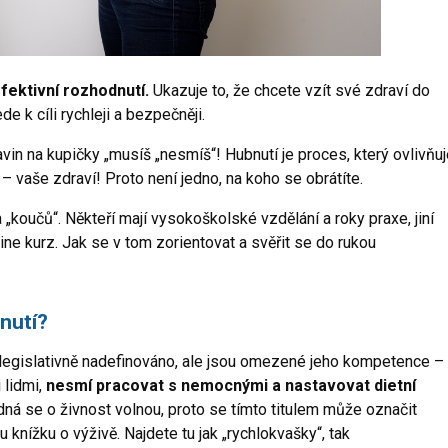
efektivní rozhodnutí.
Ukazuje to, že chcete vzít své zdraví do
e k cíli rychleji a bezpečněji.
avin na kupičky „musíš „nesmíš“! Hubnutí je proces, který ovlivňu
e – vaše zdraví! Proto není jedno, na koho se obrátíte.
 „koučů“. Někteří mají vysokoškolské vzdělání a roky praxe, jiní
line kurz. Jak se v tom zorientovat a svěřit se do rukou
bnutí?
legislativně nadefinováno, ale jsou omezené jeho kompetence –
 lidmi,
nesmí pracovat s nemocnými a nastavovat dietní
ná se o živnost volnou, proto se tímto titulem může označit
u knížku o výživě. Najdete tu jak „rychlokvašky“, tak