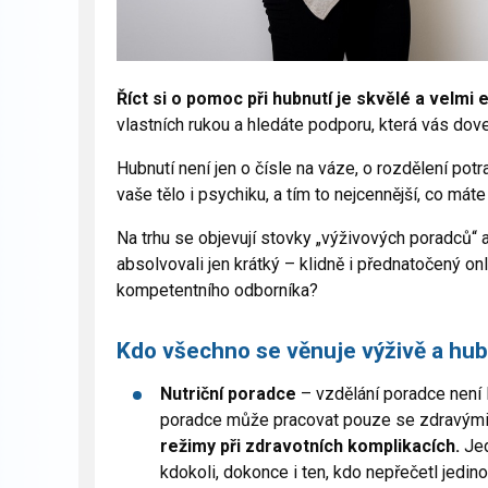
Říct si o pomoc při hubnutí je skvělé a velmi 
vlastních rukou a hledáte podporu, která vás doved
Hubnutí není jen o čísle na váze, o rozdělení potr
vaše tělo i psychiku, a tím to nejcennější, co mát
Na trhu se objevují stovky „výživových poradců“ a
absolvovali jen krátký – klidně i přednatočený on
kompetentního odborníka?
Kdo všechno se věnuje výživě a hu
Nutriční poradce
– vzdělání poradce není 
poradce může pracovat pouze se zdravými
režimy při zdravotních komplikacích.
Jed
kdokoli, dokonce i ten, kdo nepřečetl jedino