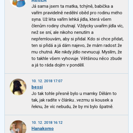
Já sama jsem ta matka, tchýně, babička a
vařím pravidelně nedělní oběd pro rodinu mého
syna. Už léta vařím lehká jídla, která všem
členům rodiny chutnají. Vždycky uvařím jídla víc,
než se sní, ale nikoho nenutím a
nepřemlouvám, aby si přidal. Kdo si chce přidat,
ten si přidá a já dám najevo, že mám radost že
mu chutná. Ale nikdy jídlo nevnucuji. Myslím, že
to takhle všem vyhovuje. Většinou něco zbude
a já to ráda dojím v pondělí.
10. 12. 2018 17:07
bessi
Jo tak tohle přesně bylo u mamky. Dělám to
tak, jak radíte v článku...vezmu si kousek a
řeknu, že víc nebudu, že by mi bylo špatně.
10. 12. 2018 16:12
Hanakomo