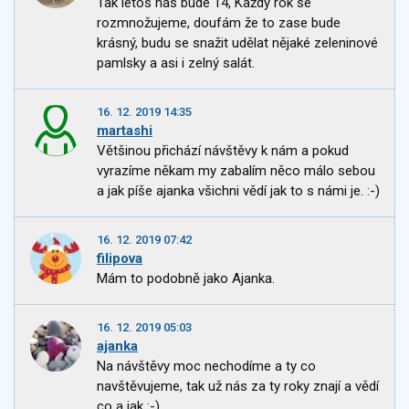
Tak letos nás bude 14, Každý rok se
rozmnožujeme, doufám že to zase bude
krásný, budu se snažit udělat nějaké zeleninové
pamlsky a asi i zelný salát.
16. 12. 2019 14:35
martashi
Většinou přichází návštěvy k nám a pokud
vyrazíme někam my zabalím něco málo sebou
a jak píše ajanka všichni vědí jak to s námi je. :-)
16. 12. 2019 07:42
filipova
Mám to podobně jako Ajanka.
16. 12. 2019 05:03
ajanka
Na návštěvy moc nechodíme a ty co
navštěvujeme, tak už nás za ty roky znají a vědí
co a jak :-).