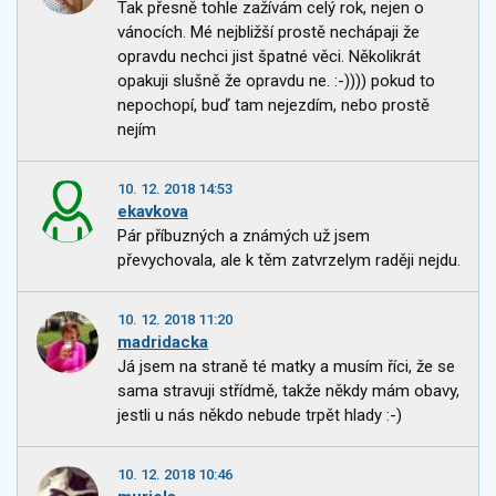
Tak přesně tohle zažívám celý rok, nejen o
vánocích. Mé nejbližší prostě nechápaji že
opravdu nechci jist špatné věci. Několikrát
opakuji slušně že opravdu ne. :-)))) pokud to
nepochopí, buď tam nejezdím, nebo prostě
nejím
10. 12. 2018 14:53
ekavkova
Pár příbuzných a známých už jsem
převychovala, ale k těm zatvrzelym raději nejdu.
10. 12. 2018 11:20
madridacka
Já jsem na straně té matky a musím říci, že se
sama stravuji střídmě, takže někdy mám obavy,
jestli u nás někdo nebude trpět hlady :-)
10. 12. 2018 10:46