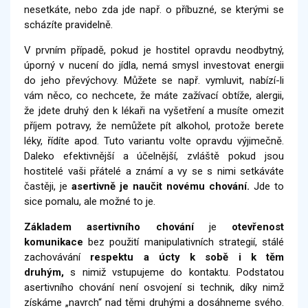
nesetkáte, nebo zda jde např. o příbuzné, se kterými se
scházíte pravidelně.
V prvním případě, pokud je hostitel opravdu neodbytný,
úporný v nucení do jídla, nemá smysl investovat energii
do jeho převýchovy. Můžete se např. vymluvit, nabízí-li
vám něco, co nechcete, že máte zažívací obtíže, alergii,
že jdete druhý den k lékaři na vyšetření a musíte omezit
příjem potravy, že nemůžete pít alkohol, protože berete
léky, řídíte apod. Tuto variantu volte opravdu výjimečně.
Daleko efektivnější a účelnější, zvláště pokud jsou
hostitelé vaši přátelé a známí a vy se s nimi setkáváte
častěji, je
asertivně je naučit novému chování.
Jde to
sice pomalu, ale možné to je.
Základem asertivního chování
je
otevřenost
komunikace
bez použití manipulativních strategií, stálé
zachovávání
respektu a úcty k sobě i k těm
druhým,
s nimiž vstupujeme do kontaktu. Podstatou
asertivního chování není osvojení si technik, díky nimž
získáme „navrch“ nad těmi druhými a dosáhneme svého.