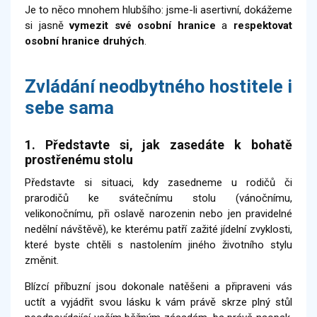
Je to něco mnohem hlubšího: jsme-li asertivní, dokážeme
si jasně
vymezit své osobní hranice
a
respektovat
osobní hranice druhých
.
Zvládání neodbytného hostitele i
sebe sama
1. Představte si, jak zasedáte k bohatě
prostřenému stolu
Představte si situaci, kdy zasedneme u rodičů či
prarodičů ke svátečnímu stolu (vánočnímu,
velikonočnímu, při oslavě narozenin nebo jen pravidelné
nedělní návštěvě), ke kterému patří zažité jídelní zvyklosti,
které byste chtěli s nastolením jiného životního stylu
změnit.
Blízcí příbuzní jsou dokonale natěšeni a připraveni vás
uctít a vyjádřit svou lásku k vám právě skrze plný stůl