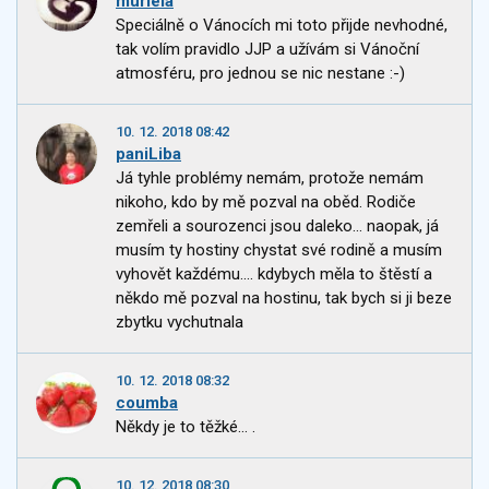
muriela
Speciálně o Vánocích mi toto přijde nevhodné,
tak volím pravidlo JJP a užívám si Vánoční
atmosféru, pro jednou se nic nestane :-)
10. 12. 2018 08:42
paniLiba
Já tyhle problémy nemám, protože nemám
nikoho, kdo by mě pozval na oběd. Rodiče
zemřeli a sourozenci jsou daleko... naopak, já
musím ty hostiny chystat své rodině a musím
vyhovět každému.... kdybych měla to štěstí a
někdo mě pozval na hostinu, tak bych si ji beze
zbytku vychutnala
10. 12. 2018 08:32
coumba
Někdy je to těžké... .
10. 12. 2018 08:30