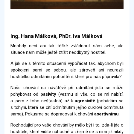
Ing. Hana Málková, PhDr. Iva Málková
Mnohdy není ani tak těžké zvládnout sám sebe, ale
situace nám může ještě ztížit neodbytný hostitel.
A jak se s těmito situacemi vypořádat tak, abychom byli
spokojeni sami se sebou, ale zároveň ani neurazili
hostitelku odmítáním pohoštění, které pro nás připravila?
Naše chování na návštěvě při odmítání jídla se může
pohybovat od
pasivity
(vezmu si vše, co se mi nabízí,
a jsem z toho nešťastná) až k
agresivitě
(pohádám se
s tchyní, která se cítí odmítnutím jejího cukroví odmítnuta
sama). Pokusme se dopracovat k chování
asertivnímu
.
Rozhodující pro vaše chování by mělo být i to, zda-li jde o
hostitele, které vidíte náhodně a zřejmě se s nimi již nikdy