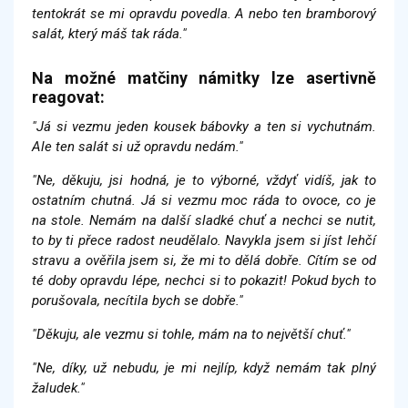
tentokrát se mi opravdu povedla. A nebo ten bramborový
salát, který máš tak ráda."
Na možné matčiny námitky lze asertivně
reagovat:
"Já si vezmu jeden kousek bábovky a ten si vychutnám.
Ale ten salát si už opravdu nedám."
"Ne, děkuju, jsi hodná, je to výborné, vždyť vidíš, jak to
ostatním chutná. Já si vezmu moc ráda to ovoce, co je
na stole. Nemám na další sladké chuť a nechci se nutit,
to by ti přece radost neudělalo. Navykla jsem si jíst lehčí
stravu a ověřila jsem si, že mi to dělá dobře. Cítím se od
té doby opravdu lépe, nechci si to pokazit! Pokud bych to
porušovala, necítila bych se dobře."
"Děkuju, ale vezmu si tohle, mám na to největší chuť."
"Ne, díky, už nebudu, je mi nejlíp, když nemám tak plný
žaludek."