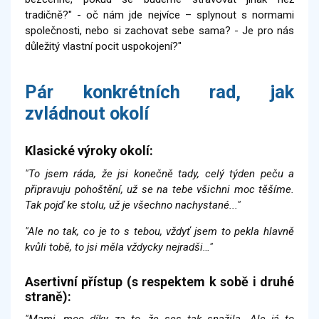
tradičně?" - oč nám jde nejvíce – splynout s normami
společnosti, nebo si zachovat sebe sama? - Je pro nás
důležitý vlastní pocit uspokojení?"
Pár konkrétních rad, jak
zvládnout okolí
Klasické výroky okolí:
"To jsem ráda, že jsi konečně tady, celý týden peču a
připravuju pohoštění, už se na tebe všichni moc těšíme.
Tak pojď ke stolu, už je všechno nachystané..."
"Ale no tak, co je to s tebou, vždyť jsem to pekla hlavně
kvůli tobě, to jsi měla vždycky nejradši…"
Asertivní přístup (s respektem k sobě i druhé
straně):