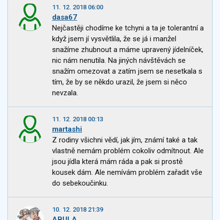
11. 12. 2018 06:00
dasa67
Nejčastěji chodíme ke tchyni a ta je tolerantní a
když jsem jí vysvětlila, že se já i manžel
snažíme zhubnout a máme upravený jídelníček,
nic nám nenutila. Na jiných návštěvách se
snažím omezovat a zatím jsem se nesetkala s
tím, že by se někdo urazil, že jsem si něco
nevzala.
11. 12. 2018 00:13
martashi
Z rodiny všichni vědí, jak jím, známí také a tak
vlastně nemám problém cokoliv odmítnout. Ale
jsou jídla která mám ráda a pak si prostě
kousek dám. Ale nemívám problém zařadit vše
do sebekoučinku.
10. 12. 2018 21:39
ABULA