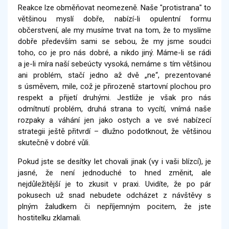
Reakce lze obměňovat neomezeně. Naše "protistrana" to
většinou myslí dobře, nabízí-li opulentní formu
občerstvení, ale my musíme trvat na tom, že to myslíme
dobře především sami se sebou, že my jsme soudci
toho, co je pro nás dobré, a nikdo jiný. Máme-li se rádi
a je-li míra naší sebeúcty vysoká, nemáme s tím většinou
ani problém, stačí jedno až dvě „ne“, prezentované
s úsměvem, mile, což je přirozeně startovní plochou pro
respekt a přijetí druhými. Jestliže je však pro nás
odmítnutí problém, druhá strana to vycítí, vnímá naše
rozpaky a váhání jen jako ostych a ve své nabízecí
strategii ještě přitvrdí – dlužno podotknout, že většinou
skutečně v dobré vůli.
Pokud jste se desítky let chovali jinak (vy i vaši blízcí), je
jasné, že není jednoduché to hned změnit, ale
nejdůležitější je to zkusit v praxi. Uvidíte, že po pár
pokusech už snad nebudete odcházet z návštěvy s
plným žaludkem či nepříjemným pocitem, že jste
hostitelku zklamali.