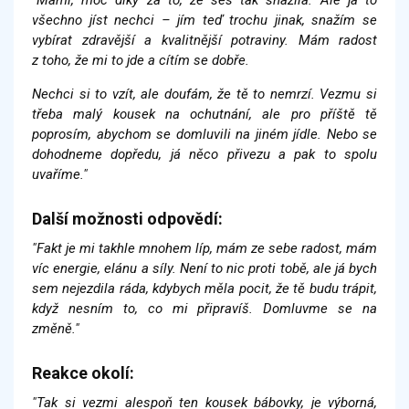
"Mami, moc díky za to, že ses tak snažila. Ale já to
všechno jíst nechci – jím teď trochu jinak, snažím se
vybírat zdravější a kvalitnější potraviny. Mám radost
z toho, že mi to jde a cítím se dobře.
Nechci si to vzít, ale doufám, že tě to nemrzí. Vezmu si
třeba malý kousek na ochutnání, ale pro příště tě
poprosím, abychom se domluvili na jiném jídle. Nebo se
dohodneme dopředu, já něco přivezu a pak to spolu
uvaříme."
Další možnosti odpovědí:
"Fakt je mi takhle mnohem líp, mám ze sebe radost, mám
víc energie, elánu a síly. Není to nic proti tobě, ale já bych
sem nejezdila ráda, kdybych měla pocit, že tě budu trápit,
když nesním to, co mi připravíš. Domluvme se na
změně."
Reakce okolí:
"Tak si vezmi alespoň ten kousek bábovky, je výborná,