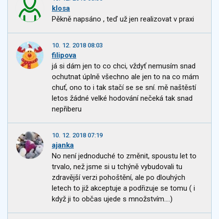
klosa
Pěkně napsáno , teď už jen realizovat v praxi
10. 12. 2018 08:03
filipova
já si dám jen to co chci, vždyť nemusím snad
ochutnat úplně všechno ale jen to na co mám
chuť, ono to i tak stačí se se sní. mě naštěstí
letos žádné velké hodování nečeká tak snad
nepřiberu
10. 12. 2018 07:19
ajanka
No není jednoduché to změnit, spoustu let to
trvalo, než jsme si u tchýně vybudovali tu
zdravější verzi pohoštění, ale po dlouhých
letech to již akceptuje a podřizuje se tomu ( i
když ji to občas ujede s množstvím....)