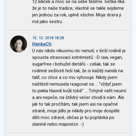
12 lidiček a moc se na sebe těšíme. Ivetka říká
že je to naše tradice, vlastně se takle sejdeme
jen jednou za rok, uplně všichni. Moje dcera ji
má jako sestru.
15. 12. 2018 18:28
HankaCh
U nás nikdo nikuomu nic nenutí, v širší rodině je
spousta stravovací extrémistů :-D raw, vegan,
sugarfree i bohužel dietářů - celiak, tak se
rodinné sešlosti řeší tak, že is každý nandá na
talíř, co chce a co mu vyhovuje. Nikdy jsem
naštěstí nemusela reagovat na ... "vždyť jsem
to pekla hlavně kvůli tobě" ... Tchýně vařit neumí
a ani nepeče, na štědrý večer chodí k nám. Ale
jak to tak pročítám, tak jsem asi na opačné
straně, moje jídlo je někdy pro moje dospělé
děti moc zdravé, občas je tu poptávka po
slanině nebo majonéze :-)