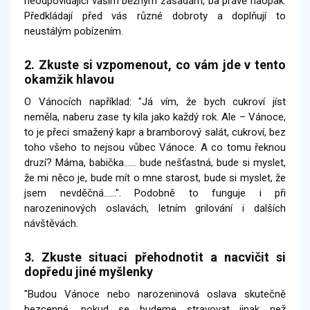
neodpovídající vaším běžným zásadám, ba právě naopak.
Předkládají před vás různé dobroty a doplňují to
neustálým pobízením.
2. Zkuste si vzpomenout, co vám jde v tento
okamžik hlavou
O Vánocích například: "Já vím, že bych cukroví jíst
neměla, naberu zase ty kila jako každý rok. Ale – Vánoce,
to je přeci smažený kapr a bramborový salát, cukroví, bez
toho všeho to nejsou vůbec Vánoce. A co tomu řeknou
druzí? Máma, babička...... bude nešťastná, bude si myslet,
že mi něco je, bude mít o mne starost, bude si myslet, že
jsem nevděčná…...". Podobně to funguje i při
narozeninových oslavách, letním grilování i dalších
návštěvách.
3. Zkuste situaci přehodnotit a nacvičit si
dopředu jiné myšlenky
"Budou Vánoce nebo narozeninová oslava skutečně
bezcenné, pokud se budeme stravovat jinak než