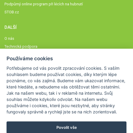
Podpůrný online program při lécích na hubnutí
STOB.cz
DALŠÍ
O nás
Technická podpora
Časté dotazy
Používáme cookies
Normy a zásady fungování STOBklubu
Potřebujeme od vás
povolit zpracování cookies
. S vaším
Členové STOBklubu
souhlasem budeme používat cookies, díky kterým lépe
Zásady nakládání s osobními údaji
poznáme,
co vás zajímá
. Budeme vám ukazovat
informace,
které hledáte
, a nebudeme vás obtěžovat těmi ostatními.
Otestujte se
Jak na našem webu, tak i v reklamě na internetu. Svůj
Spočítejte si
souhlas můžete kdykoliv odvolat. Na našem webu
Výzva 52
používáme i cookies, které jsou nezbytné
, aby stránky
fungovaly správně a rychleji jste se na nich zorientovali.
Povolit vše