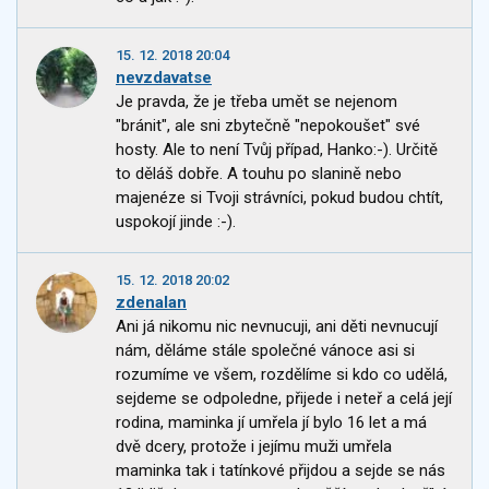
15. 12. 2018 20:04
nevzdavatse
Je pravda, že je třeba umět se nejenom
"bránit", ale sni zbytečně "nepokoušet" své
hosty. Ale to není Tvůj případ, Hanko:-). Určitě
to děláš dobře. A touhu po slanině nebo
majenéze si Tvoji strávníci, pokud budou chtít,
uspokojí jinde :-).
15. 12. 2018 20:02
zdenalan
Ani já nikomu nic nevnucuji, ani děti nevnucují
nám, děláme stále společné vánoce asi si
rozumíme ve všem, rozdělíme si kdo co udělá,
sejdeme se odpoledne, přijede i neteř a celá její
rodina, maminka jí umřela jí bylo 16 let a má
dvě dcery, protože i jejímu muži umřela
maminka tak i tatínkové přijdou a sejde se nás