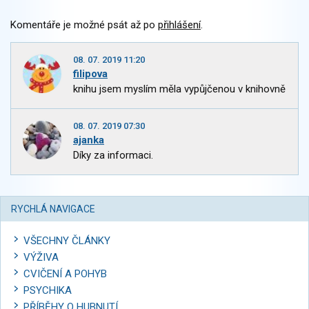
Komentáře je možné psát až po
přihlášení
.
08. 07. 2019 11:20
filipova
knihu jsem myslím měla vypůjčenou v knihovně
08. 07. 2019 07:30
ajanka
Díky za informaci.
RYCHLÁ NAVIGACE
VŠECHNY ČLÁNKY
VÝŽIVA
CVIČENÍ A POHYB
PSYCHIKA
PŘÍBĚHY O HUBNUTÍ