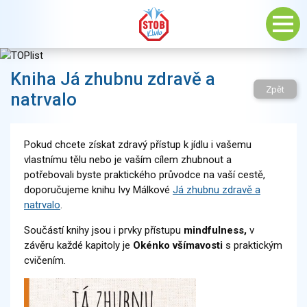
Kniha Já zhubnu zdravě a
Zpět
natrvalo
Pokud chcete získat zdravý přístup k jídlu i vašemu
vlastnímu tělu nebo je vaším cílem zhubnout a
potřebovali byste praktického průvodce na vaší cestě,
doporučujeme knihu Ivy Málkové
Já zhubnu zdravě a
natrvalo
.
Součástí knihy jsou i prvky přístupu
mindfulness,
v
závěru každé kapitoly je
Okénko všímavosti
s praktickým
cvičením.