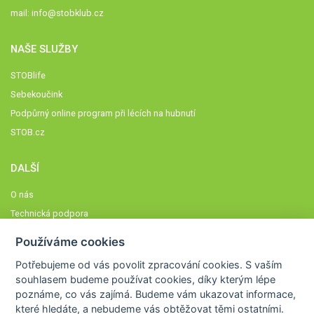
mail:
info@stobklub.cz
NAŠE SLUŽBY
STOBlife
Sebekoučink
Podpůrný online program při lécích na hubnutí
STOB.cz
DALŠÍ
O nás
Technická podpora
Časté dotazy
Používáme cookies
Normy a zásady fungování STOBklubu
Potřebujeme od vás
povolit zpracování cookies
. S vaším
Členové STOBklubu
souhlasem budeme používat cookies, díky kterým lépe
Zásady nakládání s osobními údaji
poznáme,
co vás zajímá
. Budeme vám ukazovat
informace,
které hledáte
, a nebudeme vás obtěžovat těmi ostatními.
Otestujte se