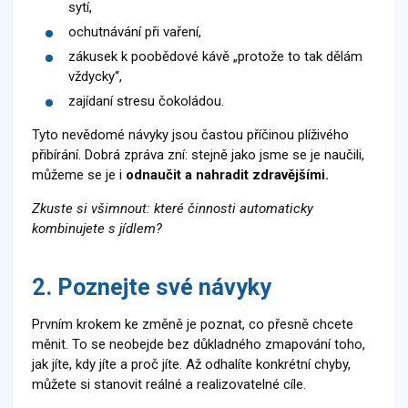
sytí,
ochutnávání při vaření,
zákusek k poobědové kávě „protože to tak dělám
vždycky“,
zajídaní stresu čokoládou.
Tyto nevědomé návyky jsou častou příčinou plíživého
přibírání. Dobrá zpráva zní: stejně jako jsme se je naučili,
můžeme se je i
odnaučit a nahradit zdravějšími.
Zkuste si všimnout: které činnosti automaticky
kombinujete s jídlem?
2. Poznejte své návyky
Prvním krokem ke změně je poznat, co přesně chcete
měnit. To se neobejde bez důkladného zmapování toho,
jak jíte, kdy jíte a proč jíte. Až odhalíte konkrétní chyby,
můžete si stanovit reálné a realizovatelné cíle.