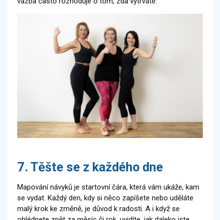
vazba často rozhoduje o tom, zda vytrváte.
7. Těšte se z každého dne
Mapování návyků je startovní čára, která vám ukáže, kam
se vydat. Každý den, kdy si něco zapíšete nebo uděláte
malý krok ke změně, je důvod k radosti. A i když se
ohlédnete zpět za měsíc či rok, uvidíte, jak daleko jste