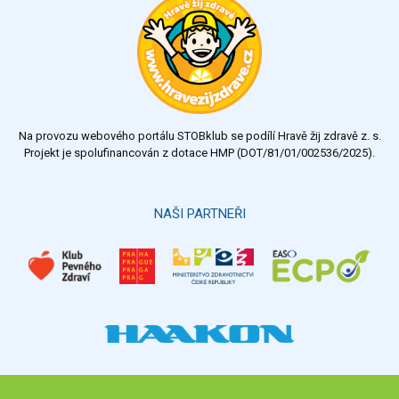
Na provozu webového portálu STOBklub se podílí Hravě žij zdravě z. s.
Projekt je spolufinancován z dotace HMP (DOT/81/01/002536/2025).
NAŠI PARTNEŘI