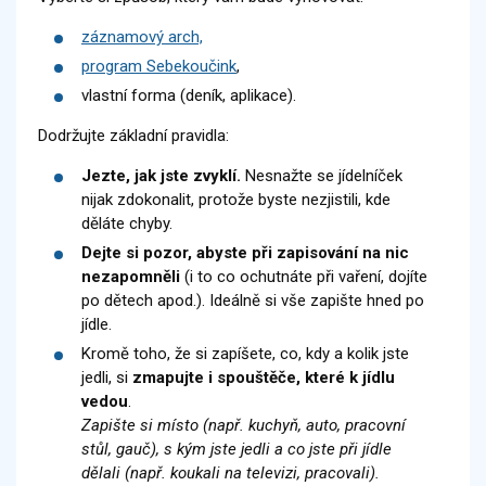
záznamový arch,
program Sebekoučink
,
vlastní forma (deník, aplikace).
Dodržujte základní pravidla:
Jezte, jak jste zvyklí.
Nesnažte se jídelníček
nijak zdokonalit, protože byste nezjistili, kde
děláte chyby.
Dejte si pozor, abyste při zapisování na nic
nezapomněli
(i to co ochutnáte při vaření, dojíte
po dětech apod.). Ideálně si vše zapište hned po
jídle.
Kromě toho, že si zapíšete, co, kdy a kolik jste
jedli, si
zmapujte i spouštěče, které k jídlu
vedou
.
Zapište si místo (např. kuchyň, auto, pracovní
stůl, gauč), s kým jste jedli a co jste při jídle
dělali (např. koukali na televizi, pracovali).