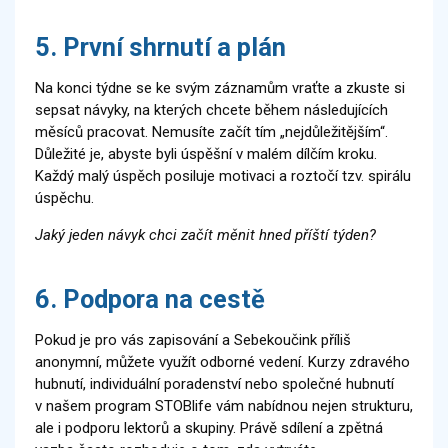
5. První shrnutí a plán
Na konci týdne se ke svým záznamům vraťte a zkuste si
sepsat návyky, na kterých chcete během následujících
měsíců pracovat. Nemusíte začít tím „nejdůležitějším“.
Důležité je, abyste byli úspěšní v malém dílčím kroku.
Každý malý úspěch posiluje motivaci a roztočí tzv. spirálu
úspěchu.
Jaký jeden návyk chci začít měnit hned příští týden?
6. Podpora na cestě
Pokud je pro vás zapisování a Sebekoučink příliš
anonymní, můžete využít odborné vedení. Kurzy zdravého
hubnutí, individuální poradenství nebo společné hubnutí
v našem program STOBlife vám nabídnou nejen strukturu,
ale i podporu lektorů a skupiny. Právě sdílení a zpětná