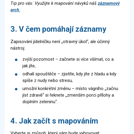
Tip pro vás: Využijte k mapování návyků náš
záznamový
arch
.
3. V čem pomáhají záznamy
Zapisování jídelníčku není „otravný úkol“, ale účinný
nástroj:
zvýší pozornost – začnete si více všímat, co a
jak jíte,
odhalí spouštěče – zjistíte, kdy jíte z hladu a kdy
spíše z nudy nebo stresu,
umožní konkrétní změnu – místo vágního „začnu
jíst zdravě“ si řeknete „zmenším porci přílohy a
doplním zeleninu“.
4. Jak začít s mapováním
Vyberte si způsob, který vám bude vyhovovat: