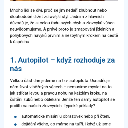
Mnoho lidí se diví, proč se jim nedaří zhubnout nebo
dlouhodobě držet zdravější styl. Jedním z hlavních
důvodů je, že si celou řadu svých chyb a zlozvyků vůbec
neuvědomujeme. A právě proto je zmapování jídelních a
pohybových návyků prvním a nezbytným krokem na cestě
k úspěchu.
1. Autopilot – když rozhoduje za
nás
Velkou část dne jedeme na tzv. autopilota. Usnadňuje
nám život v běžných věcech – nemusíme myslet na to,
jak střídat levou a pravou nohu na každém kroku, na
čištění zubů nebo oblékání. Jenže ten samý autopilot se
podílí i na našich zlozvycích. Typické příklady?
automatické mlsání u obrazovek nebo při čtení,
dojídání všeho, co máme na talíři, i když už jsme