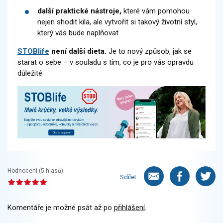
další
praktické nástroje,
které vám pomohou
nejen shodit kila, ale vytvořit si takový životní styl,
který vás bude naplňovat.
STOBlife
není další dieta.
Je to nový způsob, jak se
starat o sebe – v souladu s tím, co je pro vás opravdu
důležité.
Hodnocení (
5
hlasů):
Sdílet:
Komentáře je možné psát až po
přihlášení
.