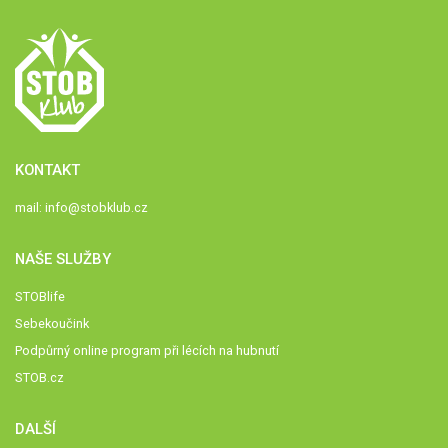
KONTAKT
mail:
info@stobklub.cz
NAŠE SLUŽBY
STOBlife
Sebekoučink
Podpůrný online program při lécích na hubnutí
STOB.cz
DALŠÍ