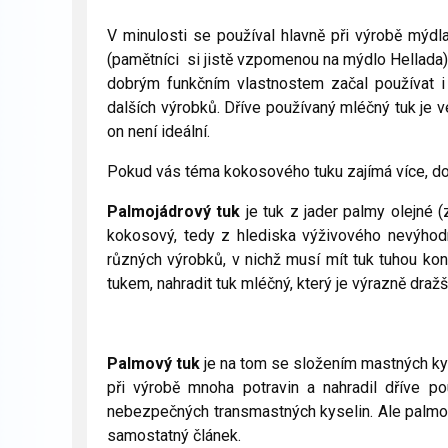
V minulosti se používal hlavně při výrobě mýd
(pamětníci si jistě vzpomenou na mýdlo Hellada)
dobrým funkčním vlastnostem začal používat i v
dalších výrobků. Dříve používaný mléčný tuk je 
on není ideální.
Pokud vás téma kokosového tuku zajímá více, do
Palmojádrový tuk
je tuk z jader palmy olejné 
kokosový, tedy z hlediska výživového nevýhod
různých výrobků, v nichž musí mít tuk tuhou ko
tukem, nahradit tuk mléčný, který je výrazně dražš
Palmový tuk
je na tom se složením mastných ky
při výrobě mnoha potravin a nahradil dříve p
nebezpečných transmastných kyselin. Ale palmov
samostatný článek.