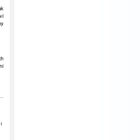
ak
ví
ny
ch
ní
i