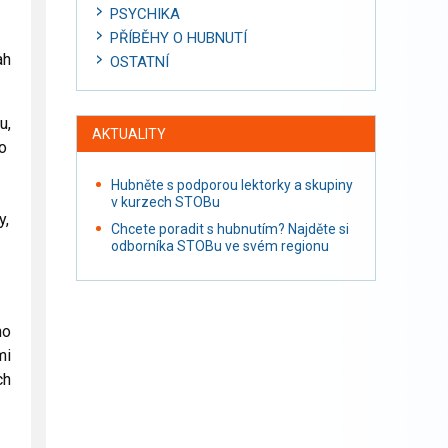
PSYCHIKA
PŘÍBĚHY O HUBNUTÍ
ah
OSTATNÍ
u,
AKTUALITY
o
Hubněte s podporou lektorky a skupiny
v kurzech STOBu
y,
Chcete poradit s hubnutím? Najděte si
odborníka STOBu ve svém regionu
ho
mi
ch