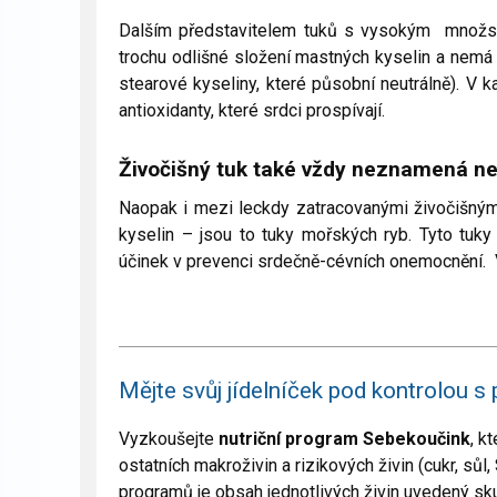
Dalším představitelem tuků s vysokým množs
trochu odlišné složení mastných kyselin a nemá
stearové kyseliny, které působní neutrálně). V
antioxidanty, které srdci prospívají.
Živočišný tuk také vždy neznamená n
Naopak i mezi leckdy zatracovanými živočišným
kyselin – jsou to tuky mořských ryb. Tyto tuky
účinek v prevenci srdečně-cévních onemocnění. 
Mějte svůj jídelníček pod kontrolou
Vyzkoušejte
nutriční program Sebekoučink
, k
ostatních makroživin a rizikových živin (cukr, sůl
programů je obsah jednotlivých živin uvedený sk