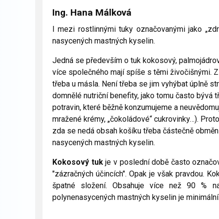
Ing. Hana Málková
I mezi rostlinnými tuky označovanými jako „zdr
nasycených mastných kyselin.
Jedná se především o tuk kokosový, palmojádrový 
více společného mají spíše s těmi živočišnými. 
třeba u másla. Není třeba se jim vyhýbat úplně str
domnělé nutriční benefity, jako tomu často bývá 
potravin, které běžně konzumujeme a neuvědomuje
mražené krémy, „čokoládové“ cukrovinky…). Proto
zda se nedá obsah košíku třeba částečně obměnit
nasycených mastných kyselin.
Kokosový tuk
je v poslední době často označov
"zázračných účincích". Opak je však pravdou. 
špatné složení. Obsahuje více než 90 % na
polynenasycených mastných kyselin je minimální