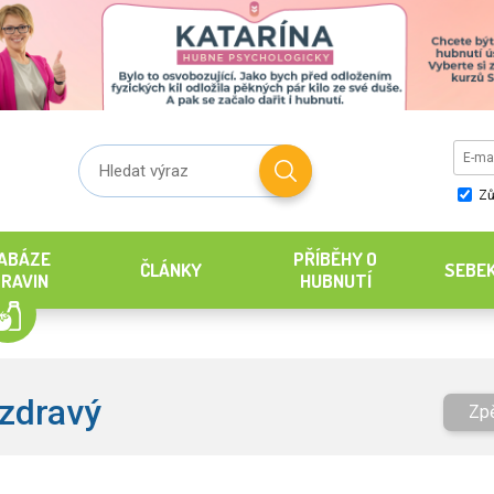
Zů
ABÁZE
PŘÍBĚHY O
ČLÁNKY
SEBE
RAVIN
HUBNUTÍ
 zdravý
Zp