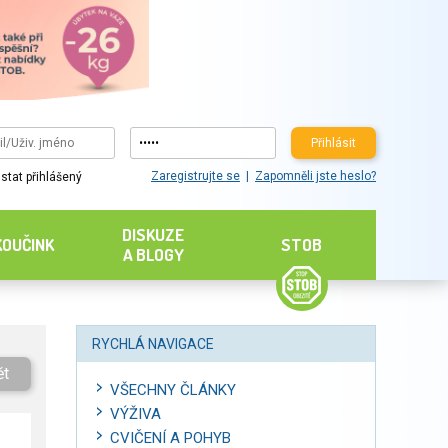
Přihlásit
Zaregistrujte se
Zapomněli jste heslo?
stat přihlášený
DISKUZE
KOUČINK
STOB
A BLOGY
RYCHLÁ NAVIGACE
ět
VŠECHNY ČLÁNKY
VÝŽIVA
CVIČENÍ A POHYB