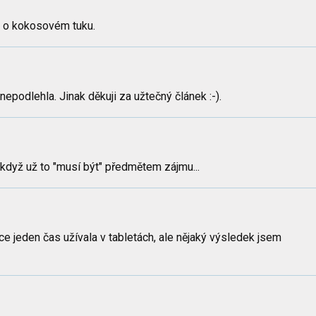
ek o kokosovém tuku.
podlehla. Jinak děkuji za užtečný článek :-).
yž už to "musí být" předmětem zájmu...
e jeden čas užívala v tabletách, ale nějaký výsledek jsem