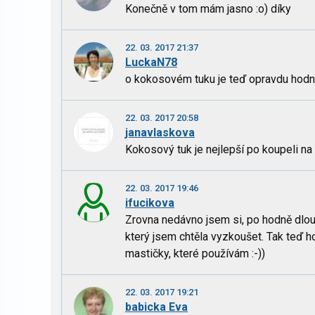
Konečně v tom mám jasno :o) díky
22. 03. 2017 21:37
LuckaN78
o kokosovém tuku je teď opravdu hodně 
22. 03. 2017 20:58
janavlaskova
Kokosový tuk je nejlepší po koupeli na k
22. 03. 2017 19:46
ifucikova
Zrovna nedávno jsem si, po hodně dlou
který jsem chtěla vyzkoušet. Tak teď h
mastičky, které používám :-))
22. 03. 2017 19:21
babicka Eva