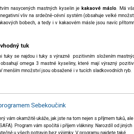
tvím nasycených mastných kyselin je
kakaové máslo
. Má vš
 negativní vliv na srdečně-cévní systém (obsahuje velké množst
 kakaových bobech, a tedy i v kakaovém másle jsou navíc přítom
evhodný tuk
i tuky se najdou i tuky s výrazně pozitivním složením mastný
 obsahují omega 3 mastné kyseliny, které mají výrazný pozitiv
V menším množství jsou obsažené i v tucích sladkovodních ryb.
 s programem Sebekoučink
terý vám okamžitě ukáže, jak jste na tom nejen s příjmem tuků, ale 
, SAFA). Program vám spočítá i příjem vlákniny.
Narozdíl od jiných
utečně u všech potravin bez výjimky. V programu najdete také