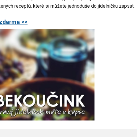
žených receptů, které si můžete jednoduše do jídelníčku zapsat.
 zdarma <<