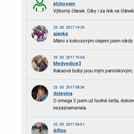
plchovam
Výborný článek. Díky i za link na člán
23. 03. 2017 19:29
ajanka
Mánii s kokosovým olejem jsem nikdy ne
23. 03. 2017 15:04
Medvedice3
Kakaové boby jsou mým pamlskovým, kd
23. 03. 2017 08:36
dolevina
O omega 3 jsem už hodně četla, dokonc
nezaznamenala.
23. 03. 2017 06:51
Alfino