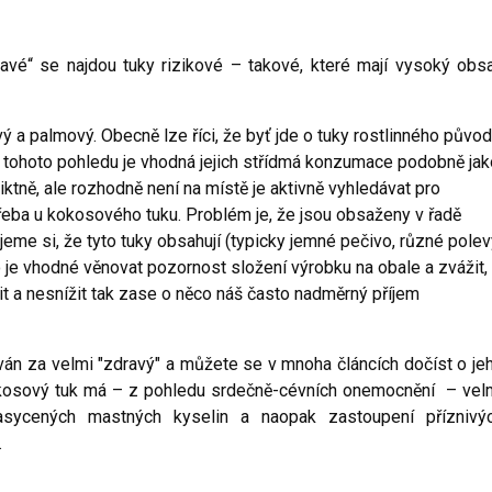
avé“ se najdou tuky rizikové – takové, které mají vysoký obs
a palmový. Obecně lze říci, že byť jde o tuky rostlinného původ
Z tohoto pohledu je vhodná jejich střídmá konzumace podobně jak
iktně, ale rozhodně není na místě je aktivně vyhledávat pro
třeba u kokosového tuku. Problém je, že jsou obsaženy v řadě
me si, že tyto tuky obsahují (typicky jemné pečivo, různé polev
 je vhodné věnovat pozornost složení výrobku na obale a zvážit,
 a nesnížit tak zase o něco náš často nadměrný příjem
án za velmi "zdravý" a můžete se v mnoha článcích dočíst o je
Kokosový tuk má – z pohledu srdečně-cévních onemocnění – vel
sycených mastných kyselin a naopak zastoupení příznivý
.