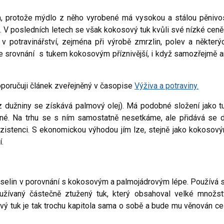
la, protože mýdlo z něho vyrobené má vysokou a stálou pěnivo
. V posledních letech se však kokosový tuk kvůli své nízké ceně
 potravinářství, zejména při výrobě zmrzlin, polev a některý
ve srovnání s tukem kokosovým příznivější, i když samozřejmě a
poručuji článek zveřejněný v časopise
Výživa a potraviny.
(z dužniny se získává palmový olej). Má podobné složení jako t
né. Na trhu se s ním samostatně nesetkáme, ale přidává se 
nzistenci. S ekonomickou výhodou jím lze, stejně jako kokosov
í.
selin v porovnání s kokosovým a palmojádrovým lépe. Používá 
oužívaný částečně ztužený tuk, který obsahoval velké množst
ý tuk je tak trochu kapitola sama o sobě a bude mu věnován ce