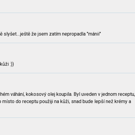
slyšet....ještě že jsem zatím nepropadla "mánii"
ůži :))
hém váhání, kokosový olej koupila. Byl uveden v jednom receptu,
o místo do receptu použiji na kůži, snad bude lepší než krémy a