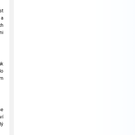
st
 a
ch
ni
uk
do
ým
se
ví
lý