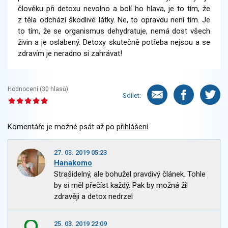
člověku při detoxu nevolno a bolí ho hlava, je to tím, že
z těla odchází škodlivé látky. Ne, to opravdu není tím. Je
to tím, že se organismus dehydratuje, nemá dost všech
živin a je oslabený. Detoxy skutečně potřeba nejsou a se
zdravím je neradno si zahrávat!
Hodnocení (
30
hlasů):
Sdílet:
Komentáře je možné psát až po
přihlášení
.
27. 03. 2019 05:23
Hanakomo
Strašidelný, ale bohužel pravdivý článek. Tohle
by si měl přečíst každý. Pak by možná žil
zdravěji a detox nedrzel
25. 03. 2019 22:09