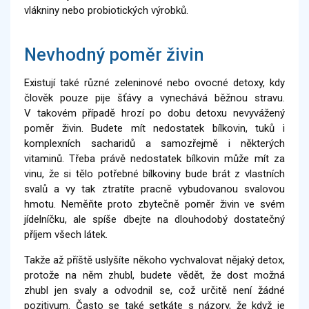
vlákniny nebo probiotických výrobků.
Nevhodný poměr živin
Existují také různé zeleninové nebo ovocné detoxy, kdy
člověk pouze pije šťávy a vynechává běžnou stravu.
V takovém případě hrozí po dobu detoxu nevyvážený
poměr živin. Budete mít nedostatek bílkovin, tuků i
komplexních sacharidů a samozřejmě i některých
vitaminů. Třeba právě nedostatek bílkovin může mít za
vinu, že si tělo potřebné bílkoviny bude brát z vlastních
svalů a vy tak ztratíte pracně vybudovanou svalovou
hmotu. Neměňte proto zbytečně poměr živin ve svém
jídelníčku, ale spíše dbejte na dlouhodobý dostatečný
příjem všech látek.
Takže až příště uslyšíte někoho vychvalovat nějaký detox,
protože na něm zhubl, budete vědět, že dost možná
zhubl jen svaly a odvodnil se, což určitě není žádné
pozitivum. Často se také setkáte s názory, že když je