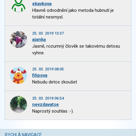
ekavkova
Hlavně odvodnění jako metoda hubnutí je
totální nesmysl.
25. 03. 2019 13:37
ajanka
Jasně, rozumný člověk se takovému detoxu
vyhne.
25. 03. 2019 08:05
filipova
Nebudu detox zkoušet
25. 03. 2019 06:54
nevzdavatse
Naprostý souhlas :-).
RYCHLÁ NAVIGACE