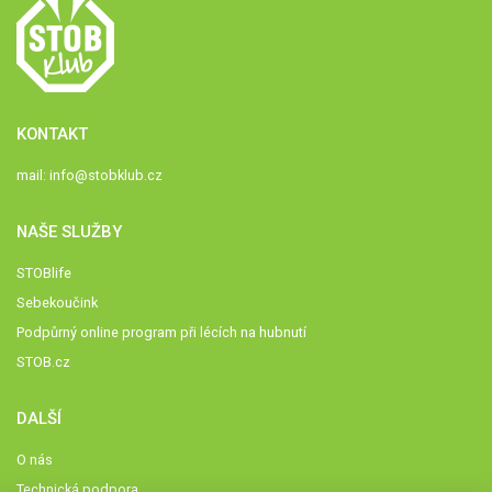
KONTAKT
mail:
info@stobklub.cz
NAŠE SLUŽBY
STOBlife
Sebekoučink
Podpůrný online program při lécích na hubnutí
STOB.cz
DALŠÍ
O nás
Technická podpora