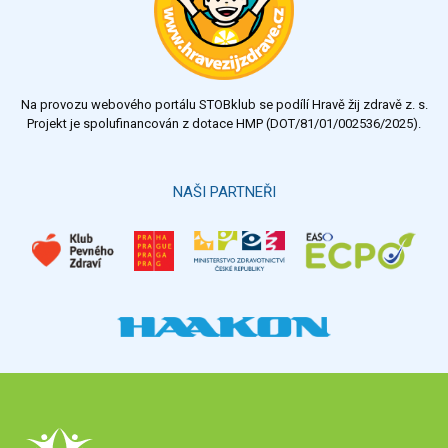
Na provozu webového portálu STOBklub se podílí Hravě žij zdravě z. s.
Projekt je spolufinancován z dotace HMP (DOT/81/01/002536/2025).
NAŠI PARTNEŘI