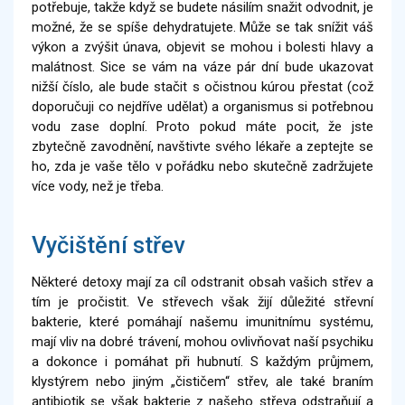
potřebuje, takže když se budete násilím snažit odvodnit, je
možné, že se spíše dehydratujete. Může se tak snížit váš
výkon a zvýšit únava, objevit se mohou i bolesti hlavy a
malátnost. Sice se vám na váze pár dní bude ukazovat
nižší číslo, ale bude stačit s očistnou kúrou přestat (což
doporučuji co nejdříve udělat) a organismus si potřebnou
vodu zase doplní. Proto pokud máte pocit, že jste
zbytečně zavodnění, navštivte svého lékaře a zeptejte se
ho, zda je vaše tělo v pořádku nebo skutečně zadržujete
více vody, než je třeba.
Vyčištění střev
Některé detoxy mají za cíl odstranit obsah vašich střev a
tím je pročistit. Ve střevech však žijí důležité střevní
bakterie, které pomáhají našemu imunitnímu systému,
mají vliv na dobré trávení, mohou ovlivňovat naší psychiku
a dokonce i pomáhat při hubnutí. S každým průjmem,
klystýrem nebo jiným „čističem“ střev, ale také braním
antibiotik se však bakterie z našeho střeva odstraňují a