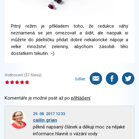
Pitný režim je příkladem toho, že redukce váhy
neznamená se jen omezovat a šidit, ale naopak si
můžete do jídelníčku přidat dobré nekalorické nápoje a
velké množství zeleniny, abychom zásobili tělo
dostatkem tekutin. :-)
Hodnocení (
57
hlasů):
Sdílet:
Komentáře je možné psát až po
přihlášení
.
29. 08. 2017 12:33
cailin.grian
pěkně napsaný článek a děkuji moc za nějaké
informace hlavně o vázání vody