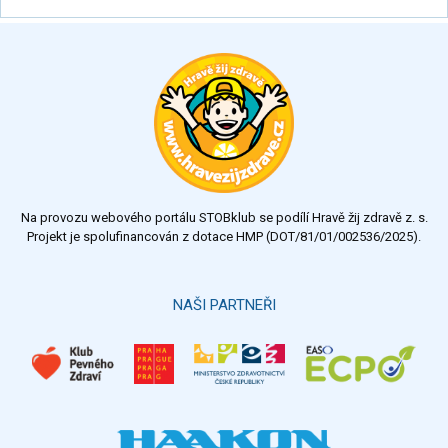
Na provozu webového portálu STOBklub se podílí Hravě žij zdravě z. s.
Projekt je spolufinancován z dotace HMP (DOT/81/01/002536/2025).
NAŠI PARTNEŘI