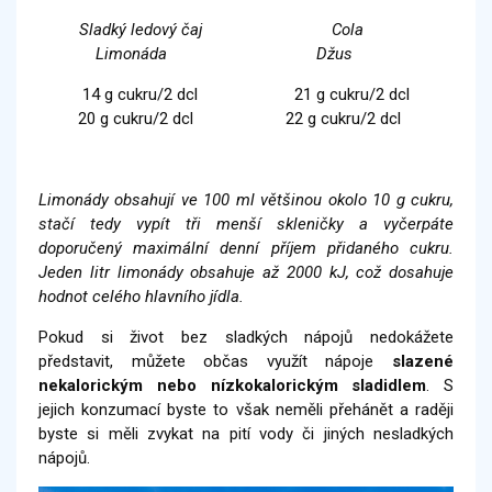
Sladký ledový čaj Cola
Limonáda Džus
14 g cukru/2 dcl 21 g cukru/2 dcl
20 g cukru/2 dcl 22 g cukru/2 dcl
Limonády obsahují ve 100 ml většinou okolo 10 g cukru,
stačí tedy vypít tři menší skleničky a vyčerpáte
doporučený maximální denní příjem přidaného cukru.
Jeden litr limonády obsahuje až 2000 kJ, což dosahuje
hodnot celého hlavního jídla.
Pokud si život bez sladkých nápojů nedokážete
představit, můžete občas využít nápoje
slazené
nekalorickým nebo nízkokalorickým sladidlem
. S
jejich konzumací byste to však neměli přehánět a raději
byste si měli zvykat na pití vody či jiných nesladkých
nápojů.