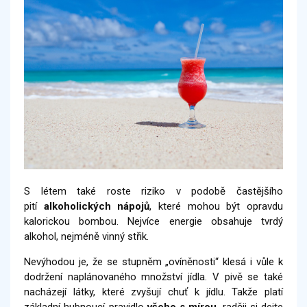
S létem také roste riziko v podobě častějšího
pití
alkoholických nápojů
, které mohou být opravdu
kalorickou bombou. Nejvíce energie obsahuje tvrdý
alkohol, nejméně vinný střik.
Nevýhodou je, že se stupněm „ovíněnosti“ klesá i vůle k
dodržení naplánovaného množství jídla. V pivě se také
nacházejí látky, které zvyšují chuť k jídlu. Takže platí
základní hubnoucí pravidlo
všeho s mírou
, raději si dejte