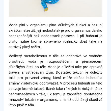
Voda plní v organismu plno důležitých funkcí a bez ní
zkrátka nelze žít, její nedostatek je pro organismus daleko
nebezpečnější než nedostatek potravin. I při hubnutí je
proto nutné kromě správného jídelníčku dbát také na
správný pitný režim.
Veškerý metabolizmus v těle se odehrává ve vodném
prostředí, voda je rozpouštěčem a přenašečem
důležitých látek po těle. Voda je důležitá také pro správné
trávení a vstřebávání živin. Dostatek tekutin je důležitý
také pro prevenci zácpy, která může občas hubnutí a
změny v jídelníčku doprovázet. V procesu hubnutí se tělo
zbavuje kromě tukové tkáně také různých toxických látek
nahromaděných v těle, i k tomu je zapotřebí dostatečné
množství tekutin v organismu, s nimiž odcházejí škodlivé
látky pryč z těla.