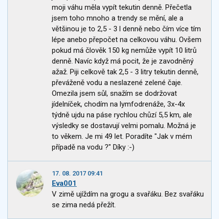
moji váhu měla vypít tekutin denně. Přečetla
jsem toho mnoho a trendy se mění, ale a
většinou je to 2,5 - 3 l denně nebo čím více tím
lépe anebo přepočet na celkovou váhu. Ovšem
pokud má člověk 150 kg nemůže vypít 10 litrů
denně. Navíc když má pocit, že je zavodněný
ažaž. Piji celkově tak 2,5 - 3 litry tekutin denně,
převáženě vodu a neslazené zelené čaje.
Omezila jsem sůl, snažím se dodržovat
jídelníček, chodím na lymfodrenáže, 3x-4x
týdně ujdu na páse rychlou chůzí 5,5 km, ale
výsledky se dostavují velmi pomalu. Možná je
to věkem. Je mi 49 let. Poradíte "Jak v mém
případě na vodu ?" Díky :-)
17. 08. 2017 09:41
Eva001
V zimě ujíždím na grogu a svařáku. Bez svařáku
se zima nedá přežít.