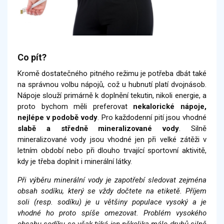
Co pít?
Kromě dostatečného pitného režimu je potřeba dbát také
na správnou volbu nápojů, což u hubnutí platí dvojnásob.
Nápoje slouží primárně k doplnění tekutin, nikoli energie, a
proto bychom měli preferovat
nekalorické nápoje,
nejlépe v podobě vody
. Pro každodenní pití jsou vhodné
slabě a středně mineralizované vody
. Silně
mineralizované vody jsou vhodné jen při velké zátěži v
letním období nebo při dlouho trvající sportovní aktivitě,
kdy je třeba doplnit i minerální látky.
Při výběru minerální vody je zapotřebí sledovat zejména
obsah sodíku, který se vždy dočtete na etiketě. Příjem
soli (resp. sodíku) je u většiny populace vysoký a je
vhodné ho proto spíše omezovat. Problém vysokého
obsahu sodíku se však týká jen několika málo druhů silně