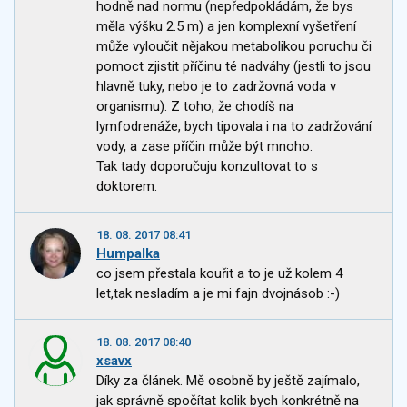
hodně nad normu (nepředpokládám, že bys
měla výšku 2.5 m) a jen komplexní vyšetření
může vyloučit nějakou metabolikou poruchu či
pomoct zjistit příčinu té nadváhy (jestli to jsou
hlavně tuky, nebo je to zadržovná voda v
organismu). Z toho, že chodíš na
lymfodrenáže, bych tipovala i na to zadržování
vody, a zase příčin může být mnoho.
Tak tady doporučuju konzultovat to s
doktorem.
18. 08. 2017 08:41
Humpalka
co jsem přestala kouřit a to je už kolem 4
let,tak nesladím a je mi fajn dvojnásob :-)
18. 08. 2017 08:40
xsavx
Díky za článek. Mě osobně by ještě zajímalo,
jak správně spočítat kolik bych konkrétně na