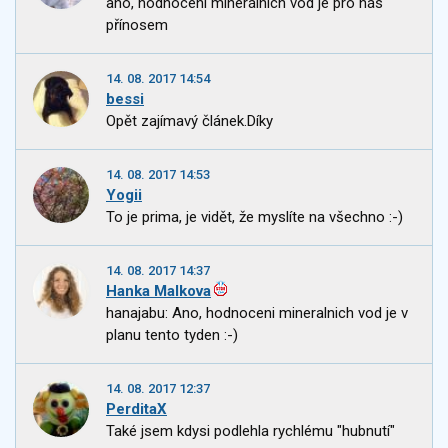
ano, hodnocení minerálních vod je pro nás
přínosem
14. 08. 2017 14:54
bessi
Opět zajímavý článek.Díky
14. 08. 2017 14:53
Yogii
To je prima, je vidět, že myslíte na všechno :-)
14. 08. 2017 14:37
Hanka Malkova
hanajabu: Ano, hodnoceni mineralnich vod je v
planu tento tyden :-)
14. 08. 2017 12:37
PerditaX
Také jsem kdysi podlehla rychlému "hubnutí"