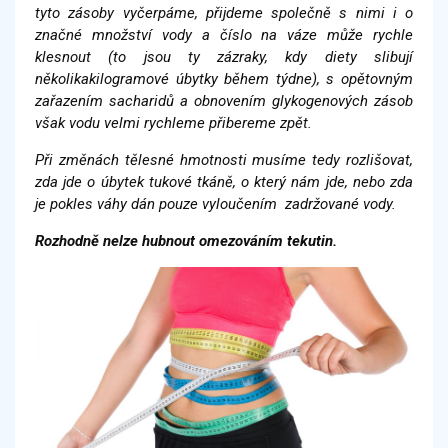
tyto zásoby vyčerpáme, přijdeme společně s nimi i o
značné množství vody a číslo na váze může rychle
klesnout (to jsou ty zázraky, kdy diety slibují
několikakilogramové úbytky během týdne), s opětovným
zařazením sacharidů a obnovením glykogenových zásob
však vodu velmi rychleme přibereme zpět.
Při změnách tělesné hmotnosti musíme tedy rozlišovat,
zda jde o úbytek tukové tkáně, o který nám jde, nebo zda
je pokles váhy dán pouze vyloučením zadržované vody.
Rozhodně nelze hubnout omezováním tekutin.