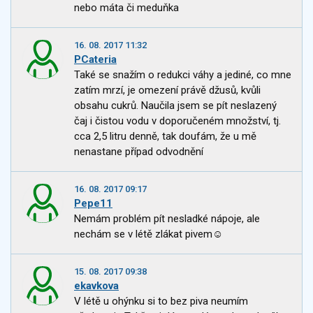
nebo máta či meduňka
16. 08. 2017 11:32
PCateria
Také se snažím o redukci váhy a jediné, co mne
zatím mrzí, je omezení právě džusů, kvůli
obsahu cukrů. Naučila jsem se pít neslazený
čaj i čistou vodu v doporučeném množství, tj.
cca 2,5 litru denně, tak doufám, že u mě
nenastane případ odvodnění
16. 08. 2017 09:17
Pepe11
Nemám problém pít nesladké nápoje, ale
nechám se v létě zlákat pivem☺
15. 08. 2017 09:38
ekavkova
V létě u ohýnku si to bez piva neumím