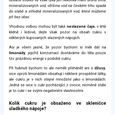
mineralizovaných vod, většina vod na českém trhu spadá
do slabě a středně mineralizovaných vod, které můžeme
pít bez obav.
Vhodnou volbou mohou být také
neslazené čaje
, v létě
klidně i ledové, dejte však pozor na obsah cukru v
některých kupovaných slazených nápojích.
Asi je všem jasné, že pozor bychom si měli dát na
limonády
, jejichž konzumací dostáváme do těla pouze
tzv. prázdnou energii v podobě cukru.
Při hubnutí bychom to ale neměli přehánět ani s
džusy
,
sice oproti limonádám obsahují i některé prospěšné látky,
ale cukru je v nich stejné množství jako v limonádách.
Jedná se sice o cukr pocházející z ovoce, nicméně stále
je to cukr i se svými negativními vlastnostmi.
Kolik cukru je obsaženo ve skleničce
sladkého nápoje?