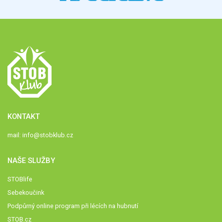
KONTAKT
mail:
info@stobklub.cz
NAŠE SLUŽBY
STOBlife
Sebekoučink
Podpůrný online program při lécích na hubnutí
STOB.cz