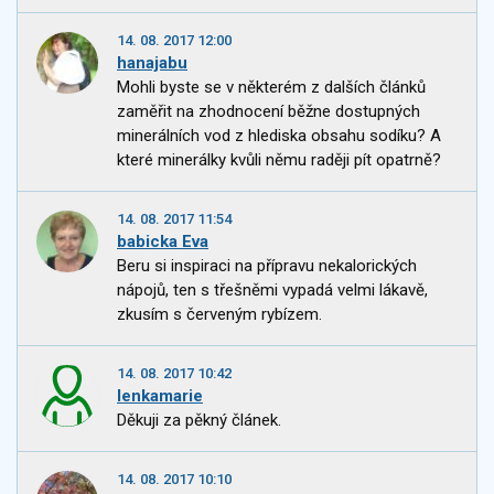
14. 08. 2017 12:00
hanajabu
Mohli byste se v některém z dalších článků
zaměřit na zhodnocení běžne dostupných
minerálních vod z hlediska obsahu sodíku? A
které minerálky kvůli němu raději pít opatrně?
14. 08. 2017 11:54
babicka Eva
Beru si inspiraci na přípravu nekalorických
nápojů, ten s třešněmi vypadá velmi lákavě,
zkusím s červeným rybízem.
14. 08. 2017 10:42
lenkamarie
Děkuji za pěkný článek.
14. 08. 2017 10:10