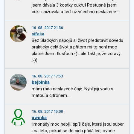
jsem dávala 3 kostky cukru! Postupně jsem
cukr snižovala a teď už všechno neslazené !
16. 08. 2017 21:36
sifaka
Bez Sladkých nápojů si život představit dovedu
prakticky celý život a přitom mi to není moc
platné.Jsem tlusťoch:-(....ale fakt je, že zdravý
:-))
16. 08. 2017 17:53
bejbinka
mám ráda neslazené čaje. Nyní piji vodu s
mátou a citrónem....
16. 08. 2017 15:08
irwinka
limonády moc nepiji, spíš čaje, které jsou super
i na léto, pokud se do nich přidá led, ovoce