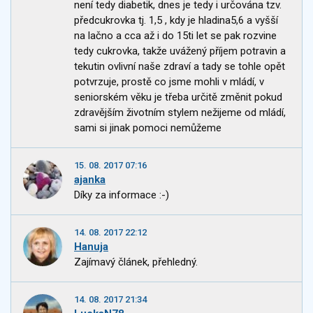
není tedy diabetik, dnes je tedy i určována tzv.
předcukrovka tj. 1,5 , kdy je hladina5,6 a vyšší
na lačno a cca až i do 15ti let se pak rozvine
tedy cukrovka, takže uvážený příjem potravin a
tekutin ovlivní naše zdraví a tady se tohle opět
potvrzuje, prostě co jsme mohli v mládí, v
seniorském věku je třeba určitě změnit pokud
zdravějším životním stylem nežijeme od mládí,
sami si jinak pomoci nemůžeme
15. 08. 2017 07:16
ajanka
Díky za informace :-)
14. 08. 2017 22:12
Hanuja
Zajímavý článek, přehledný.
14. 08. 2017 21:34