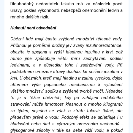
Dlouhodobý nedostatek tekutin má za následek pocit
únavy, pokles výkonnosti, nebezpečí onemocnění ledvin a
mnoho dalších rizik.
Hubnutí není odvodnění
Obézní lidé mají často zvýšené množství tělesné vody.
Příčinou je poměrně složitý jev zvaný inzulinorezistence:
obezita je spojena s vyšší hladinou inzulinu v krvi, což
mimo jiné způsobuje větší míru zachytávání sodíku
ledvinami, a v důsledku toho i zadržování vody. Při
podstatném omezení stravy dochází ke snížení inzulinu v
krvi. U obézních, kteří mají hladinu inzulinu vysokou, dojde
útlumem výše popsaného mechanizmu k vyloučení
většího množství sodíku a zvýšené tvorbě moči. Nápadné
to je u těžce obézních, kdy po zahájení redukčního
stravování může hmotnost klesnout o mnoho kilogramů
za týden, nejedná se však o ztrátu tukové tkáně, ale
především právě o vodu. Podobný efekt se uplatňuje i u
hladovění nebo diet s výrazným omezením sacharidů -
glykogenové zásoby v těle na sebe váží vodu, a pokud