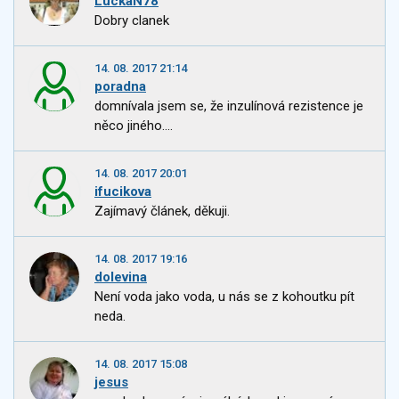
LuckaN78
Dobry clanek
14. 08. 2017 21:14
poradna
domnívala jsem se, že inzulínová rezistence je
něco jiného....
14. 08. 2017 20:01
ifucikova
Zajímavý článek, děkuji.
14. 08. 2017 19:16
dolevina
Není voda jako voda, u nás se z kohoutku pít
neda.
14. 08. 2017 15:08
jesus