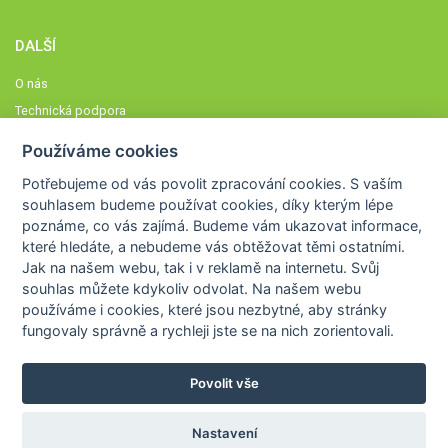
DALŠÍ
O nás
Technická podpora
Časté dotazy
Používáme cookies
Normy a zásady fungování STOBklubu
Potřebujeme od vás
povolit zpracování cookies
. S vaším
Členové STOBklubu
souhlasem budeme používat cookies, díky kterým lépe
Zásady nakládání s osobními údaji
poznáme,
co vás zajímá
. Budeme vám ukazovat
informace,
které hledáte
, a nebudeme vás obtěžovat těmi ostatními.
Otestujte se
Jak na našem webu, tak i v reklamě na internetu. Svůj
Spočítejte si
souhlas můžete kdykoliv odvolat. Na našem webu
Výzva 52
používáme i cookies, které jsou nezbytné
, aby stránky
fungovaly správně a rychleji jste se na nich zorientovali.
Povolit vše
COPYRIGHT © 2026
STOB
WWW.STOB.CZ
,
KLUB
WWW.HRAVEZIJZDRAVE.CZ
Nastavení