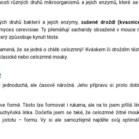
nosti různých druhů mikroorganismů a jejich enzymů, které se
ých druhů bakterií a jejich enzymy,
s
ušené droždí (kvasnic
myces cerevisiae. Ty přeměňují sacharidy obsažené v mouce 
který způsobuje kynutí těsta.
amená, že se jedná o chléb celozrnný! Kváskem či droždím těs
 klasické nebo celozrnné mouky.
b
 jednoduchá, ale časově náročná. Jeho přípravu si proto dob
e formě. Těsto lze formovat i rukama, ale na to jsem příliš lín
chyňská linka. Dočetla jsem se také, že celozrnné žitné mou
a jistotu – formu. Vy si ale samozřejmě najděte svůj optimál