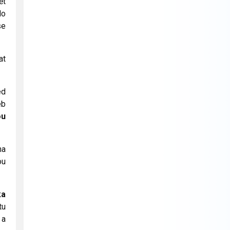
ět
lo
se
at
ed
éb
ou
na
ou
ka
tu
 a