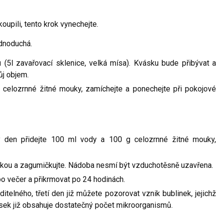
koupili, tento krok vynechejte.
ednoduchá.
 (5l zavařovací sklenice, velká mísa). Kvásku bude přibývat a
ůj objem.
celozrnné žitné mouky, zamíchejte a ponechejte při pokojové
ý den přidejte 100 ml vody a 100 g celozrnné žitné mouky,
látkou a zagumičkujte. Nádoba nesmí být vzduchotěsně uzavřena.
o večer a přikrmovat po 24 hodinách.
ditelného, třetí den již můžete pozorovat vznik bublinek, jejichž
vásek již obsahuje dostatečný počet mikroorganismů.