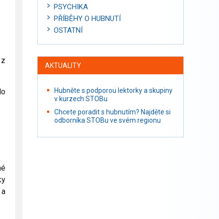
PSYCHIKA
PŘÍBĚHY O HUBNUTÍ
OSTATNÍ
 z
AKTUALITY
Hubněte s podporou lektorky a skupiny
lo
v kurzech STOBu
Chcete poradit s hubnutím? Najděte si
odborníka STOBu ve svém regionu
né
ky
 a