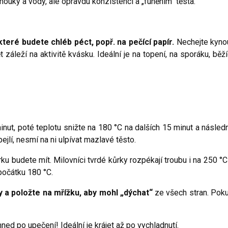
mouky a vody, ale opravdu konzistencí a „funěním“ těsta.
ré budete chléb péct, popř. na pečící papír.
Nechejte kyno
 záleží na aktivitě kvásku. Ideální je na topení, na sporáku, běží
inut, poté teplotu snižte na 180 °C na dalších 15 minut a násled
ejlí, nesmí na ni ulpívat mazlavé těsto.
rku budete mít. Milovníci tvrdé kůrky rozpékají troubu i na 250 °C
počátku 180 °C.
 a položte na mřížku, aby mohl „dýchat“
ze všech stran. Pok
ned po upečení! Ideální je krájet až po vychladnutí.