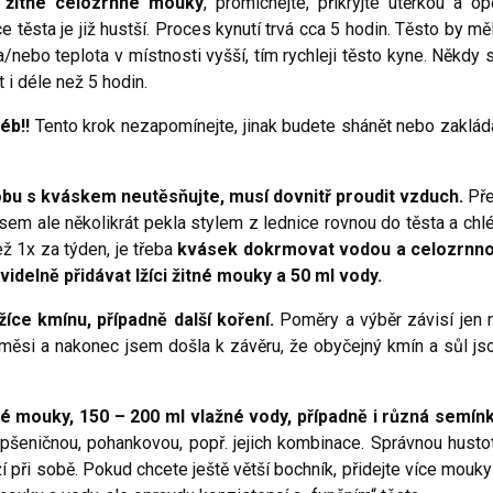
g žitné celozrnné mouky
, promíchejte, přikryjte utěrkou a op
e těsta je již hustší. Proces kynutí trvá cca 5 hodin. Těsto by mě
a/nebo teplota v místnosti vyšší, tím rychleji těsto kyne. Někdy 
 i déle než 5 hodin.
léb!!
Tento krok nezapomínejte, jinak budete shánět nebo zaklád
bu s kváskem neutěsňujte, musí dovnitř proudit vzduch.
Př
em ale několikrát pekla stylem z lednice rovnou do těsta a chl
ž 1x za týden, je třeba
kvásek dokrmovat vodou a celozrnn
delně přidávat lžíci žitné mouky a 50 ml vody.
 lžíce kmínu, případně další koření.
Poměry a výběr závisí jen 
měsi a nakonec jsem došla k závěru, že obyčejný kmín a sůl js
é mouky, 150 – 200 ml vlažné vody, případně i různá semín
pšeničnou, pohankovou, popř. jejich kombinace. Správnou husto
rží při sobě. Pokud chcete ještě větší bochník, přidejte více mouky