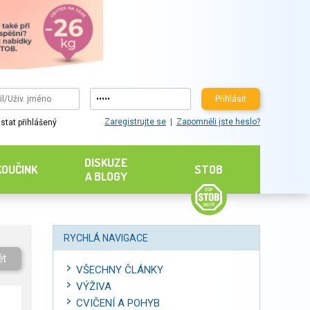
Přihlásit
Zaregistrujte se
Zapomněli jste heslo?
stat přihlášený
DISKUZE
KOUČINK
STOB
A BLOGY
RYCHLÁ NAVIGACE
ět
VŠECHNY ČLÁNKY
VÝŽIVA
CVIČENÍ A POHYB