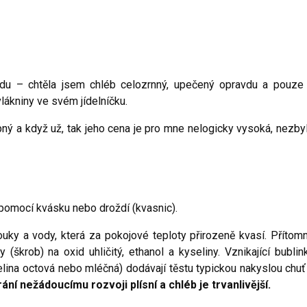
du – chtěla jsem chléb celozrnný, upečený opravdu a pouze
lákniny ve svém jídelníčku.
pný a když už, tak jeho cena je pro mne nelogicky vysoká, nezby
 pomocí kvásku nebo droždí (kvasnic).
ky a vody, která za pokojové teploty přirozeně kvasí. Přítom
(škrob) na oxid uhličitý, ethanol a kyseliny. Vznikající bublin
selina octová nebo mléčná) dodávají těstu typickou nakyslou chuť
ní nežádoucímu rozvoji plísní a chléb je trvanlivější.