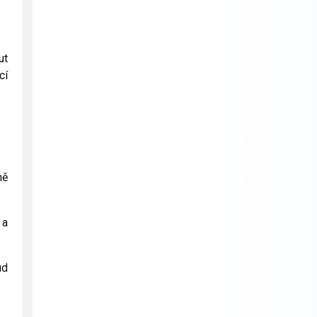
ut
cí
ně
 a
ud