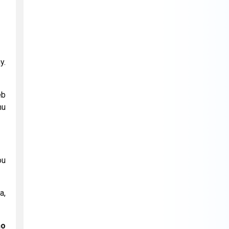
y.
éb
mu
ou
a,
ho