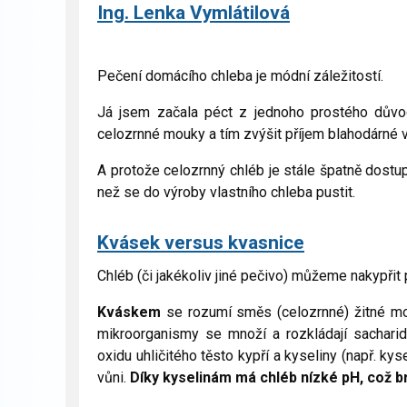
Ing. Lenka Vymlátilová
Pečení domácího chleba je módní záležitostí.
Já jsem začala péct z jednoho prostého důvo
celozrnné mouky a tím zvýšit příjem blahodárné v
A protože celozrnný chléb je stále špatně dostu
než se do výroby vlastního chleba pustit.
Kvásek versus kvasnice
Chléb (či jakékoliv jiné pečivo) můžeme nakypřit
Kváskem
se rozumí směs (celozrnné) žitné mou
mikroorganismy se množí a rozkládají sacharidy 
oxidu uhličitého těsto kypří a kyseliny (např. ky
vůni.
Díky kyselinám má chléb nízké pH, což brá