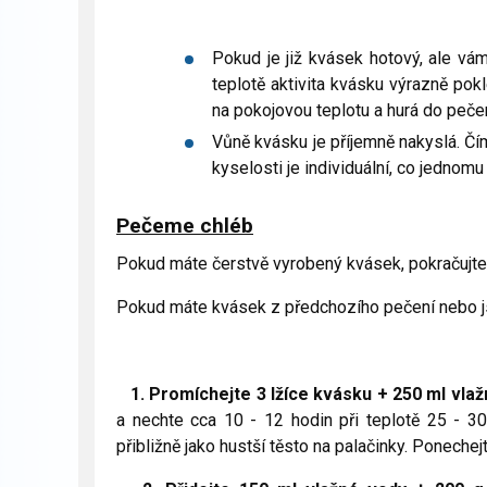
Pokud je již kvásek hotový, ale vá
teplotě aktivita kvásku výrazně pok
na pokojovou teplotu a hurá do pečen
Vůně kvásku je příjemně nakyslá. Čím 
kyselosti je individuální, co jednomu
Pečeme chléb
Pokud máte čerstvě vyrobený kvásek, pokračujt
Pokud máte kvásek z předchozího pečení nebo jst
1. Promíchejte 3 lžíce kvásku + 250 ml vlaž
a nechte cca 10 - 12 hodin při teplotě 25 - 30
přibližně jako hustší těsto na palačinky. Ponechej