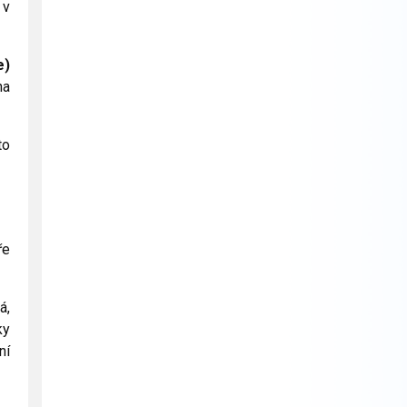
 v
e)
na
to
ře
á,
ky
ní