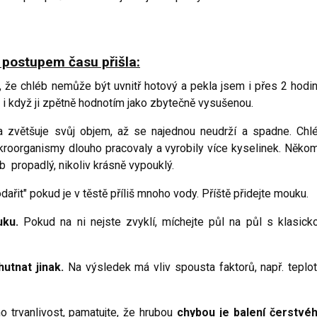
 postupem času přišla:
 že chléb nemůže být uvnitř hotový a pekla jsem i přes 2 hodin
á, i když ji zpětně hodnotím jako zbytečně vysušenou.
 zvětšuje svůj objem, až se najednou neudrží a spadne. Chl
kroorganismy dlouho pracovaly a vyrobily více kyselinek. Něko
b propadlý, nikoliv krásně vypouklý.
řit" pokud je v těstě příliš mnoho vody. Příště přidejte mouku.
ku.
Pokud na ni nejste zvyklí, míchejte půl na půl s klasick
utnat jinak.
Na výsledek má vliv spousta faktorů, např. teplot
o trvanlivost, pamatujte, že hrubou
chybou je balení čerstvé