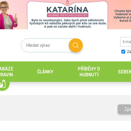
Zů
ABÁZE
PŘÍBĚHY O
ČLÁNKY
SEBE
RAVIN
HUBNUTÍ
Zp