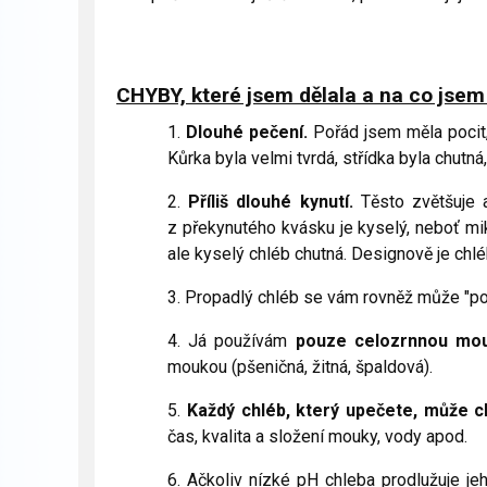
CHYBY, které jsem dělala a na co jsem
1.
Dlouhé pečení.
Pořád jsem měla pocit,
Kůrka byla velmi tvrdá, střídka byla chutn
2.
Příliš dlouhé kynutí.
Těsto zvětšuje a
z překynutého kvásku je kyselý, neboť mi
ale kyselý chléb chutná. Designově je chlé
3. Propadlý chléb se vám rovněž může "poda
4. Já používám
pouze celozrnnou mou
moukou (pšeničná, žitná, špaldová).
5.
Každý chléb, který upečete, může ch
čas, kvalita a složení mouky, vody apod.
6. Ačkoliv nízké pH chleba prodlužuje jeh