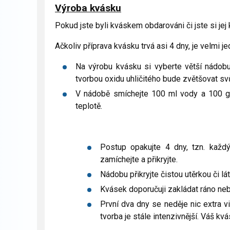
Výroba kvásku
Pokud jste byli kváskem obdarováni či jste si jej 
Ačkoliv příprava kvásku trvá asi 4 dny, je velmi j
Na výrobu kvásku si vyberte větší nádobu
tvorbou oxidu uhličitého bude zvětšovat sv
V nádobě smíchejte 100 ml vody a 100 g 
teplotě.
Postup opakujte 4 dny, tzn. každ
zamíchejte a přikryjte.
Nádobu přikryjte čistou utěrkou či 
Kvásek doporučuji zakládat ráno neb
První dva dny se neděje nic extra vi
tvorba je stále intenzivnější. Váš k