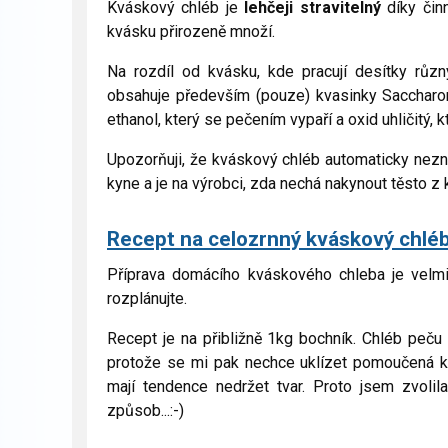
Kváskový chléb je
lehčeji stravitelný
díky čin
kvásku přirozeně množí.
Na rozdíl od kvásku, kde pracují desítky různ
obsahuje především (pouze) kvasinky Saccharo
ethanol, který se pečením vypaří a oxid uhličitý, 
Upozorňuji, že kváskový chléb automaticky nezn
kyne a je na výrobci, zda nechá nakynout těsto z
Recept na celozrnný kváskový chlé
Příprava domácího kváskového chleba je velmi
rozplánujte.
Recept je na přibližně 1kg bochník. Chléb peču v
protože se mi pak nechce uklízet pomoučená ku
mají tendence nedržet tvar. Proto jsem zvolil
způsob...:-)