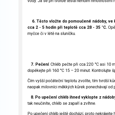
vody. Já se při tvorbě těsta neřídím hmotnostmi 
6. Těsto vložte do pomoučené nádoby, ve kte
cca 2 - 5 hodin při teplotě cca 28 - 35 °C.
Opět
myčce či v létě na sluníčku.
7. Pečení
. Chléb pečte při cca 220 °C asi 10 m
dopékejte při 160 °C 15 – 20 minut. Kontrolujte šp
Čím vyšší počáteční teplotu zvolíte, tím tvrdší ků
naopak milovníci měkkých kůrek ponechávají od 
8. Po upečení chléb ihned vyklopte z nádoby
tak neučiníte, chléb se zapaří a zvlhne.
Po upečení chléb ještě dochází, proto nekrájejte h