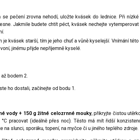
m se pečení zrovna nehodí, uložte kvásek do lednice. Při nízké
lesne. Jakmile budete chtít péct, kvásek nechejte vytemperovat
í.
je kvásek starší, tím je jeho chuť a vůně kyselejší. Vnímání této
 voní, jinému přijde nepříjemně kyselé.
e až bodem 2.
e ho dostali, začínejte od bodu 1.
né vody + 150 g žitné celozrnné mouky
, přikryjte čistou utěrk
 °C pracovat (ideálně přes noc). Těsto má mít řidší konzistenc
te na slunci, sporáku, topení, na myčce či u jiného teplého zdroje.