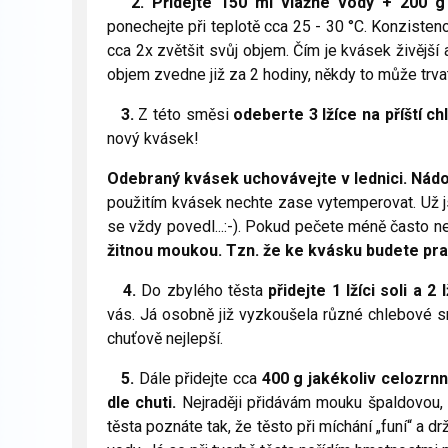
2.
P
řidejte 150 ml vlažné vody + 200 
ponechejte při teplotě cca 25 - 30 °C. Konzistenc
cca 2x zvětšit svůj objem. Čím je kvásek živější 
objem zvedne již za 2 hodiny, někdy to může trvat
3.
Z této směsi
odeberte 3 lžíce na příští ch
nový kvásek!
Odebraný kvásek uchovávejte v lednici. Nádo
použitím kvásek nechte zase vytemperovat. Už js
se vždy povedl...:-). Pokud pečete méně často ne
žitnou moukou. Tzn. že ke kvásku budete pravi
4.
Do zbylého těsta
přidejte 1 lžíci soli a 2
vás. Já osobně již vyzkoušela různé chlebové s
chuťově nejlepší.
5.
Dále přidejte cca
40
0 g
jakékoliv celozrnn
dle chuti.
Nejraději přidávám mouku špaldovou, 
těsta poznáte tak, že těsto při míchání „funí“ a d