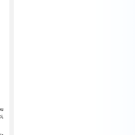
ou
i,