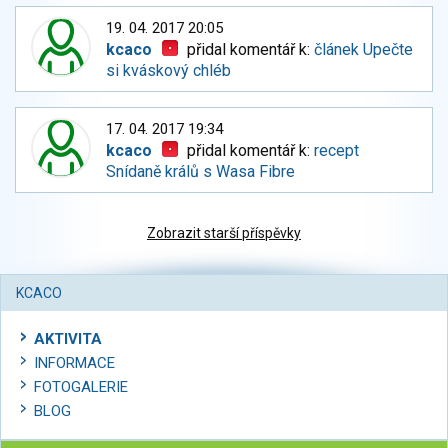
19. 04. 2017 20:05
kcaco
přidal komentář k:
článek Upečte
si kváskový chléb
17. 04. 2017 19:34
kcaco
přidal komentář k:
recept
Snídaně králů s Wasa Fibre
Zobrazit starší příspěvky
KCACO
AKTIVITA
INFORMACE
FOTOGALERIE
BLOG