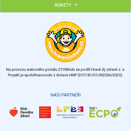
ANKETY
Ohodnoťte program Sebekoučink
výborný
velmi dobrý
dobrý
dostatečný
nedostatečný
Na provozu webového portálu STOBklub se podílí Hravě žij zdravě z. s.
Výsledky
Všechny ankety
Projekt je spolufinancován z dotace HMP (DOT/81/01/002536/2025).
Hlasovat
NAŠI PARTNEŘI