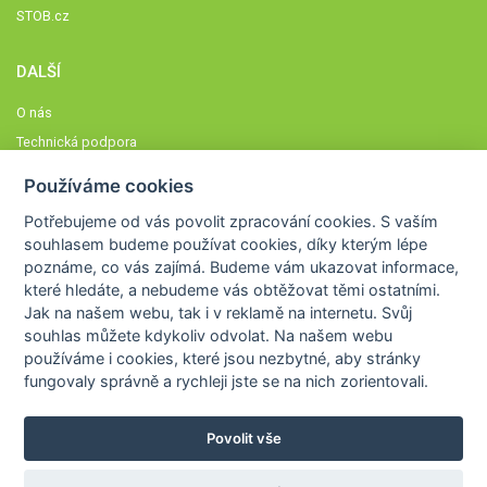
STOB.cz
DALŠÍ
O nás
Technická podpora
Časté dotazy
Používáme cookies
Normy a zásady fungování STOBklubu
Potřebujeme od vás
povolit zpracování cookies
. S vaším
Členové STOBklubu
souhlasem budeme používat cookies, díky kterým lépe
Zásady nakládání s osobními údaji
poznáme,
co vás zajímá
. Budeme vám ukazovat
informace,
které hledáte
, a nebudeme vás obtěžovat těmi ostatními.
Otestujte se
Jak na našem webu, tak i v reklamě na internetu. Svůj
Spočítejte si
souhlas můžete kdykoliv odvolat. Na našem webu
Výzva 52
používáme i cookies, které jsou nezbytné
, aby stránky
fungovaly správně a rychleji jste se na nich zorientovali.
Povolit vše
COPYRIGHT © 2026
STOB
WWW.STOB.CZ
,