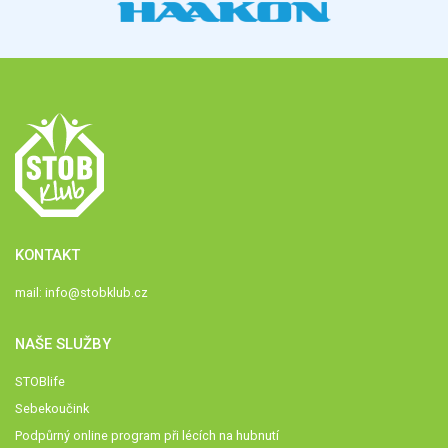
KONTAKT
mail:
info@stobklub.cz
NAŠE SLUŽBY
STOBlife
Sebekoučink
Podpůrný online program při lécích na hubnutí