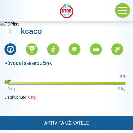
kcaco
PŮVODNÍ SEBEKOUČINK
0 %
0 kg
2 kg
Již zhubnuto:
0 kg
AKTIVITA UŽIVATELE