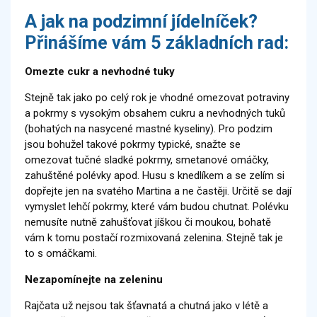
A jak na podzimní jídelníček?
Přinášíme vám 5 základních rad:
Omezte cukr a nevhodné tuky
Stejně tak jako po celý rok je vhodné omezovat potraviny
a pokrmy s vysokým obsahem cukru a nevhodných tuků
(bohatých na nasycené mastné kyseliny). Pro podzim
jsou bohužel takové pokrmy typické, snažte se
omezovat tučné sladké pokrmy, smetanové omáčky,
zahuštěné polévky apod. Husu s knedlíkem a se zelím si
dopřejte jen na svatého Martina a ne častěji. Určitě se dají
vymyslet lehčí pokrmy, které vám budou chutnat. Polévku
nemusíte nutně zahušťovat jíškou či moukou, bohatě
vám k tomu postačí rozmixovaná zelenina. Stejně tak je
to s omáčkami.
Nezapomínejte na zeleninu
Rajčata už nejsou tak šťavnatá a chutná jako v létě a