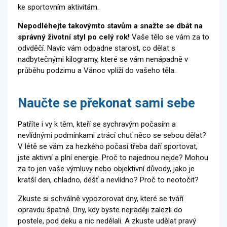
ke sportovním aktivitám.
Nepodléhejte takovýmto stavům a snažte se dbát na
správný životní styl po celý rok!
Vaše tělo se vám za to
odvděčí. Navíc vám odpadne starost, co dělat s
nadbytečnými kilogramy, které se vám nenápadně v
průběhu podzimu a Vánoc vplíží do vašeho těla.
Naučte se překonat sami sebe
Patříte i vy k těm, kteří se sychravým počasím a
nevlídnými podmínkami ztrácí chuť něco se sebou dělat?
V létě se vám za hezkého počasí třeba daří sportovat,
jste aktivní a plní energie. Proč to najednou nejde? Mohou
za to jen vaše výmluvy nebo objektivní důvody, jako je
kratší den, chladno, déšť a nevlídno? Proč to neotočit?
Zkuste si schválně vypozorovat dny, které se tváří
opravdu špatně. Dny, kdy byste nejraději zalezli do
postele, pod deku a nic nedělali. A zkuste udělat pravý