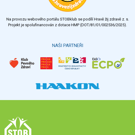
Na provozu webového portálu STOBklub se podílí Hravě žij zdravě z. s.
Projekt je spolufinancován z dotace HMP (DOT/81/01/002536/2025).
NAŠI PARTNEŘI