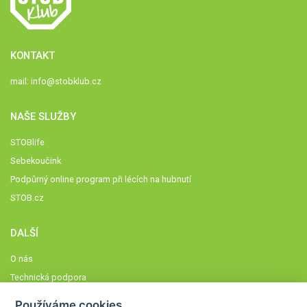
KONTAKT
mail:
info@stobklub.cz
NAŠE SLUŽBY
STOBlife
Sebekoučink
Podpůrný online program při lécích na hubnutí
STOB.cz
DALŠÍ
O nás
Technická podpora
Časté dotazy
Používáme cookies