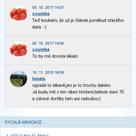
03. 10. 2017 14:07
coumba
Teď koukám, že už je článek poněkud staršího
data :-)
03. 10. 2017 14:05
coumba
To by mě docela lákalo.
10. 11. 2015 18:09
lopata
vypadá to lákavě,jen je to trochu daleko.
Já budu mít v ten víken hřešení,tatínek slaví 70
a zdravé dortíky tam asi nebudou:(
RYCHLÁ NAVIGACE