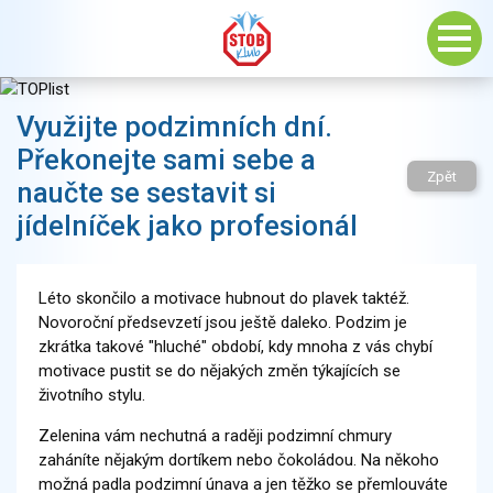
Využijte podzimních dní.
Překonejte sami sebe a
Zpět
naučte se sestavit si
jídelníček jako profesionál
Léto skončilo a motivace hubnout do plavek taktéž.
Novoroční předsevzetí jsou ještě daleko. Podzim je
zkrátka takové "hluché" období, kdy mnoha z vás chybí
motivace pustit se do nějakých změn týkajících se
životního stylu.
Zelenina vám nechutná a raději podzimní chmury
zaháníte nějakým dortíkem nebo čokoládou. Na někoho
možná padla podzimní únava a jen těžko se přemlouváte