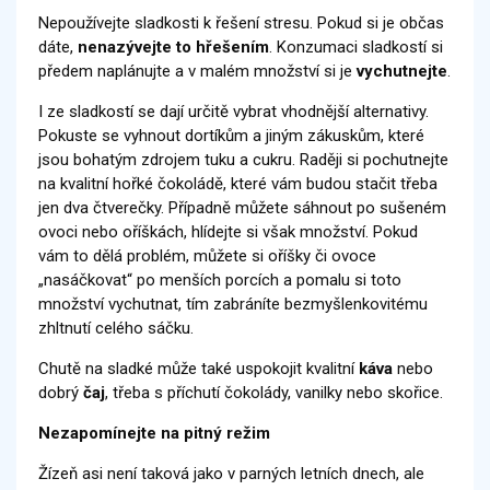
Nepoužívejte sladkosti k řešení stresu. Pokud si je občas
dáte,
nenazývejte to hřešením
. Konzumaci sladkostí si
předem naplánujte a v malém množství si je
vychutnejte
.
I ze sladkostí se dají určitě vybrat vhodnější alternativy.
Pokuste se vyhnout dortíkům a jiným zákuskům, které
jsou bohatým zdrojem tuku a cukru. Raději si pochutnejte
na kvalitní hořké čokoládě, které vám budou stačit třeba
jen dva čtverečky. Případně můžete sáhnout po sušeném
ovoci nebo oříškách, hlídejte si však množství. Pokud
vám to dělá problém, můžete si oříšky či ovoce
„nasáčkovat“ po menších porcích a pomalu si toto
množství vychutnat, tím zabráníte bezmyšlenkovitému
zhltnutí celého sáčku.
Chutě na sladké může také uspokojit kvalitní
káva
nebo
dobrý
čaj
, třeba s příchutí čokolády, vanilky nebo skořice.
Nezapomínejte na pitný režim
Žízeň asi není taková jako v parných letních dnech, ale