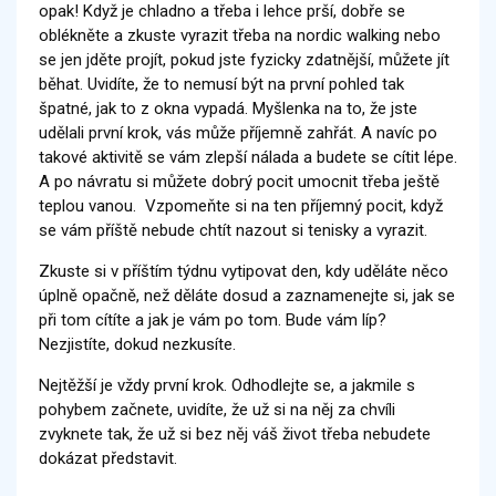
opak! Když je chladno a třeba i lehce prší, dobře se
oblékněte a zkuste vyrazit třeba na nordic walking nebo
se jen jděte projít, pokud jste fyzicky zdatnější, můžete jít
běhat. Uvidíte, že to nemusí být na první pohled tak
špatné, jak to z okna vypadá. Myšlenka na to, že jste
udělali první krok, vás může příjemně zahřát. A navíc po
takové aktivitě se vám zlepší nálada a budete se cítit lépe.
A po návratu si můžete dobrý pocit umocnit třeba ještě
teplou vanou. Vzpomeňte si na ten příjemný pocit, když
se vám příště nebude chtít nazout si tenisky a vyrazit.
Zkuste si v příštím týdnu vytipovat den, kdy uděláte něco
úplně opačně, než děláte dosud a zaznamenejte si, jak se
při tom cítíte a jak je vám po tom. Bude vám líp?
Nezjistíte, dokud nezkusíte.
Nejtěžší je vždy první krok. Odhodlejte se, a jakmile s
pohybem začnete, uvidíte, že už si na něj za chvíli
zvyknete tak, že už si bez něj váš život třeba nebudete
dokázat představit.