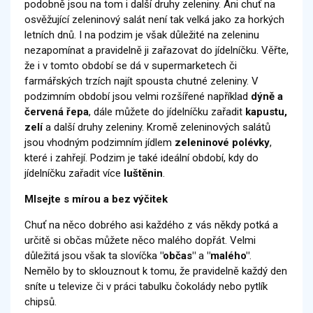
podobně jsou na tom i další druhy zeleniny. Ani chuť na
osvěžující zeleninový salát není tak velká jako za horkých
letních dnů. I na podzim je však důležité na zeleninu
nezapomínat a pravidelně ji zařazovat do jídelníčku. Věřte,
že i v tomto období se dá v supermarketech či
farmářských trzích najít spousta chutné zeleniny. V
podzimním období jsou velmi rozšířené například
dýně a
červená řepa
, dále můžete do jídelníčku zařadit
kapustu,
zelí
a další druhy zeleniny. Kromě zeleninových salátů
jsou vhodným podzimním jídlem
zeleninové polévky
,
které i zahřejí. Podzim je také ideální období, kdy do
jídelníčku zařadit více
luštěnin
.
Mlsejte s mírou a bez výčitek
Chuť na něco dobrého asi každého z vás někdy potká a
určitě si občas můžete něco malého dopřát. Velmi
důležitá jsou však ta slovíčka
"občas"
a
"malého"
.
Nemělo by to sklouznout k tomu, že pravidelně každý den
sníte u televize či v práci tabulku čokolády nebo pytlík
chipsů.