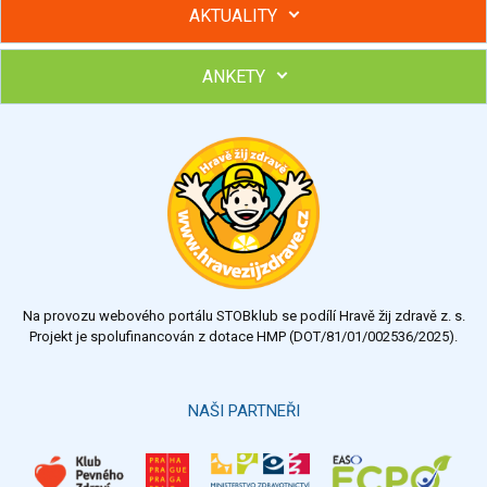
AKTUALITY
ANKETY
Hubněte s podporou lektorky a skupiny v kurzech STOBu
Chcete poradit s hubnutím? Najděte si odborníka STOBu ve
svém regionu
Ohodnoťte program Sebekoučink
výborný
velmi dobrý
dobrý
dostatečný
nedostatečný
Na provozu webového portálu STOBklub se podílí Hravě žij zdravě z. s.
Výsledky
Všechny ankety
Projekt je spolufinancován z dotace HMP (DOT/81/01/002536/2025).
Hlasovat
NAŠI PARTNEŘI