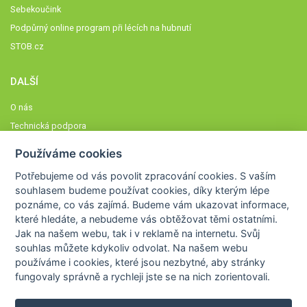
Sebekoučink
Podpůrný online program při lécích na hubnutí
STOB.cz
DALŠÍ
O nás
Technická podpora
Časté dotazy
Používáme cookies
Normy a zásady fungování STOBklubu
Potřebujeme od vás
povolit zpracování cookies
. S vaším
Členové STOBklubu
souhlasem budeme používat cookies, díky kterým lépe
Zásady nakládání s osobními údaji
poznáme,
co vás zajímá
. Budeme vám ukazovat
informace,
které hledáte
, a nebudeme vás obtěžovat těmi ostatními.
Otestujte se
Jak na našem webu, tak i v reklamě na internetu. Svůj
Spočítejte si
souhlas můžete kdykoliv odvolat. Na našem webu
Výzva 52
používáme i cookies, které jsou nezbytné
, aby stránky
fungovaly správně a rychleji jste se na nich zorientovali.