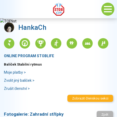
HankaCh
ONLINE PROGRAM STOBLIFE
Balíček Stabilní rytmus
Moje platby >
Zvolit jiný balíček >
Zrušit členství >
Zobrazit členskou sekci
Fotogalerie:
Zahradní střípky
Zpět