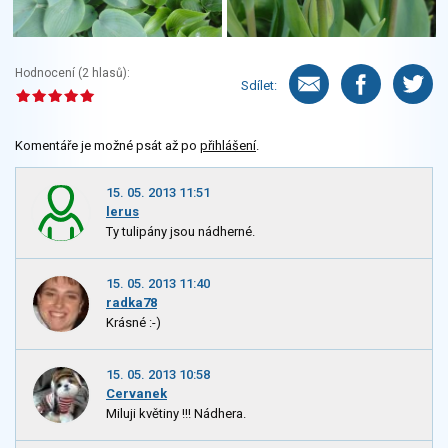
Hodnocení (
2
hlasů):
Sdílet:
Komentáře je možné psát až po
přihlášení
.
15. 05. 2013 11:51
lerus
Ty tulipány jsou nádherné.
15. 05. 2013 11:40
radka78
Krásné :-)
15. 05. 2013 10:58
Cervanek
Miluji květiny !!! Nádhera.