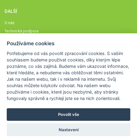
DALŠÍ
O nás
Technická podpora
Časté dotazy
Používáme cookies
Normy a zásady fungování STOBklubu
Potřebujeme od vás
povolit zpracování cookies
. S vaším
Členové STOBklubu
souhlasem budeme používat cookies, díky kterým lépe
Zásady nakládání s osobními údaji
poznáme,
co vás zajímá
. Budeme vám ukazovat
informace,
Otestujte se
které hledáte
, a nebudeme vás obtěžovat těmi ostatními.
Jak na našem webu, tak i v reklamě na internetu. Svůj
Spočítejte si
souhlas můžete kdykoliv odvolat. Na našem webu
Výzva 52
používáme i cookies, které jsou nezbytné
, aby stránky
fungovaly správně a rychleji jste se na nich zorientovali.
Povolit vše
COPYRIGHT © 2026
STOB
WWW.STOB.CZ
,
KLUB
WWW.HRAVEZIJZDRAVE.CZ
Nastavení