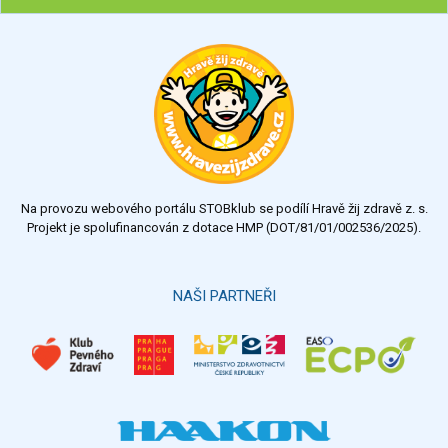
Chcete poradit s hubnutím? Najděte si odborníka STOBu ve
svém regionu
Ohodnoťte program Sebekoučink
výborný
velmi dobrý
dobrý
dostatečný
nedostatečný
Na provozu webového portálu STOBklub se podílí Hravě žij zdravě z. s.
Výsledky
Všechny ankety
Projekt je spolufinancován z dotace HMP (DOT/81/01/002536/2025).
Hlasovat
NAŠI PARTNEŘI