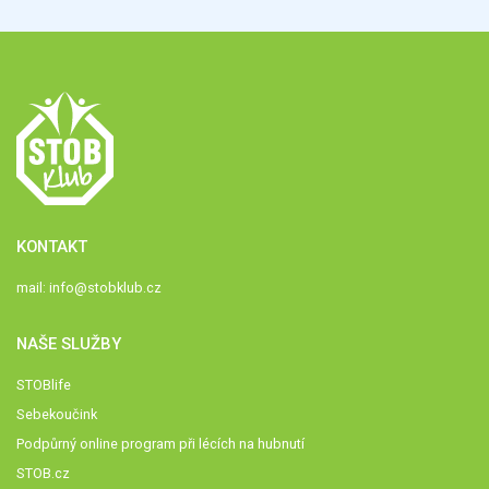
KONTAKT
mail:
info@stobklub.cz
NAŠE SLUŽBY
STOBlife
Sebekoučink
Podpůrný online program při lécích na hubnutí
STOB.cz