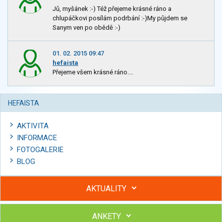
Jů, myšánek :-) Též přejeme krásné ráno a
chlupáčkovi posílám podrbání :-)My půjdem se
Sanym ven po obědě :-)
01. 02. 2015 09:47
hefaista
Přejeme všem krásné ráno....
HEFAISTA
AKTIVITA
INFORMACE
FOTOGALERIE
BLOG
AKTUALITY
ANKETY
Hubněte s podporou lektorky a skupiny v kurzech STOBu