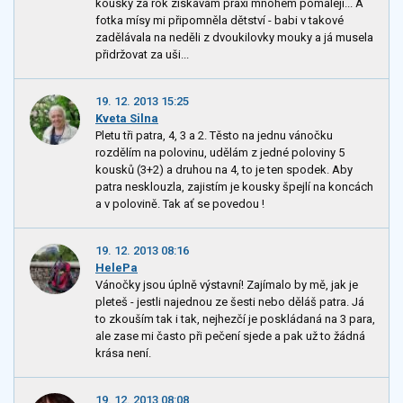
kousky za rok získávám praxi mnohem pomaleji... A
fotka mísy mi připomněla dětství - babi v takové
zadělávala na neděli z dvoukilovky mouky a já musela
přidržovat za uši...
19. 12. 2013 15:25
Kveta Silna
Pletu tři patra, 4, 3 a 2. Těsto na jednu vánočku
rozdělím na polovinu, udělám z jedné poloviny 5
kousků (3+2) a druhou na 4, to je ten spodek. Aby
patra nesklouzla, zajistím je kousky špejlí na koncách
a v polovině. Tak ať se povedou !
19. 12. 2013 08:16
HelePa
Vánočky jsou úplně výstavní! Zajímalo by mě, jak je
pleteš - jestli najednou ze šesti nebo děláš patra. Já
to zkouším tak i tak, nejhezčí je poskládaná na 3 para,
ale zase mi často při pečení sjede a pak už to žádná
krása není.
19. 12. 2013 08:08