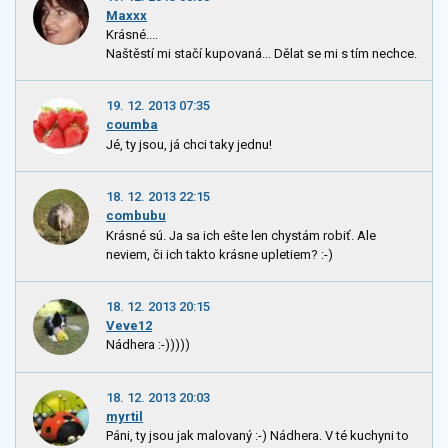
Maxxx
Krásné....
Naštěstí mi stačí kupovaná... Dělat se mi s tím nechce.
19. 12. 2013 07:35
coumba
Jé, ty jsou, já chci taky jednu!
18. 12. 2013 22:15
combubu
Krásné sú. Ja sa ich ešte len chystám robiť. Ale
neviem, či ich takto krásne upletiem? :-)
18. 12. 2013 20:15
Veve12
Nádhera :-)))))
18. 12. 2013 20:03
myrtil
Páni, ty jsou jak malovaný :-) Nádhera. V té kuchyni to