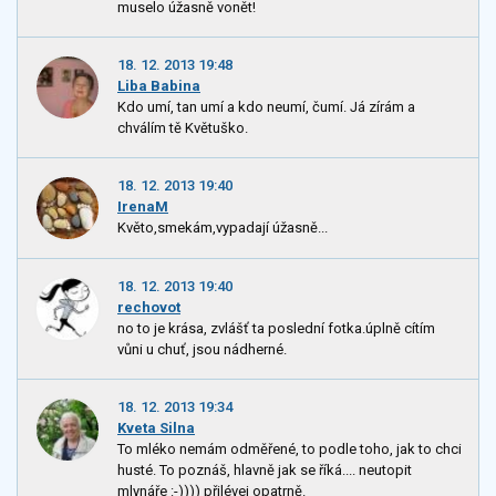
muselo úžasně vonět!
18. 12. 2013 19:48
Liba Babina
Kdo umí, tan umí a kdo neumí, čumí. Já zírám a
chválím tě Květuško.
18. 12. 2013 19:40
IrenaM
Květo,smekám,vypadají úžasně...
18. 12. 2013 19:40
rechovot
no to je krása, zvlášť ta poslední fotka.úplně cítím
vůni u chuť, jsou nádherné.
18. 12. 2013 19:34
Kveta Silna
To mléko nemám odměřené, to podle toho, jak to chci
husté. To poznáš, hlavně jak se říká.... neutopit
mlynáře :-)))) přilévej opatrně.