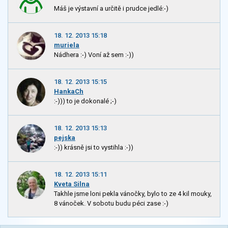
Máš je výstavní a určitě i prudce jedlé:-)
18. 12. 2013 15:18
muriela
Nádhera :-) Voní až sem :-))
18. 12. 2013 15:15
HankaCh
:-))) to je dokonalé ;-)
18. 12. 2013 15:13
pejska
:-)) krásně jsi to vystihla :-))
18. 12. 2013 15:11
Kveta Silna
Takhle jsme loni pekla vánočky, bylo to ze 4 kil mouky,
8 vánoček. V sobotu budu péci zase :-)