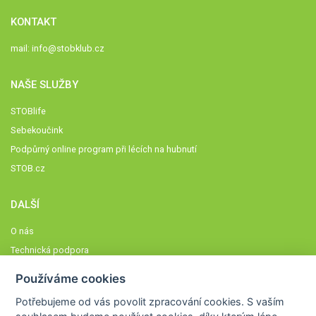
KONTAKT
mail:
info@stobklub.cz
NAŠE SLUŽBY
STOBlife
Sebekoučink
Podpůrný online program při lécích na hubnutí
STOB.cz
DALŠÍ
O nás
Technická podpora
Časté dotazy
Používáme cookies
Normy a zásady fungování STOBklubu
Potřebujeme od vás
povolit zpracování cookies
. S vaším
Členové STOBklubu