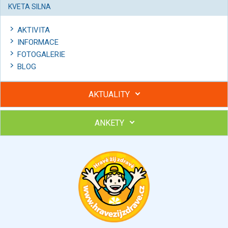
KVETA SILNA
AKTIVITA
INFORMACE
FOTOGALERIE
BLOG
AKTUALITY
ANKETY
Hubněte s podporou lektorky a skupiny v kurzech STOBu
Chcete poradit s hubnutím? Najděte si odborníka STOBu ve
svém regionu
Ohodnoťte program Sebekoučink
výborný
velmi dobrý
dobrý
dostatečný
nedostatečný