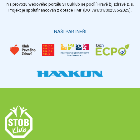
Na provozu webového portálu STOBklub se podílí Hravě žij zdravě z. s.
Výsledky
Všechny ankety
Projekt je spolufinancován z dotace HMP (DOT/81/01/002536/2025).
Hlasovat
NAŠI PARTNEŘI