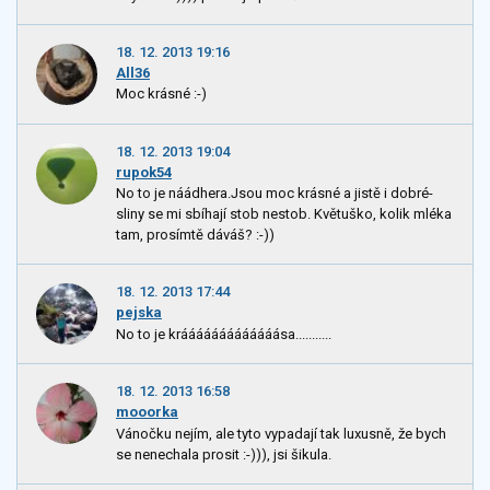
18. 12. 2013 19:16
All36
Moc krásné :-)
18. 12. 2013 19:04
rupok54
No to je náádhera.Jsou moc krásné a jistě i dobré-
sliny se mi sbíhají stob nestob. Květuško, kolik mléka
tam, prosímtě dáváš? :-))
18. 12. 2013 17:44
pejska
No to je krááááááááááááása...........
18. 12. 2013 16:58
mooorka
Vánočku nejím, ale tyto vypadají tak luxusně, že bych
se nenechala prosit :-))), jsi šikula.