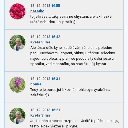
18. 12. 2013 16:55
paratko
to je krása ... taky se na ně chystám, ale tak hezké
určitě nebudou ..jsi profík ;)
18. 12. 2013 16:42
Kveta Silna
Ale těsto déle kyne, zadělávám ráno a na poledne
peču. Nechávám u topení, přikryju utěrkou. Všechny
najednou upletu, ty první se pečou a ty další ještě u
sporáku, vedle sporáku, na sporáku :-)) kynou.
18. 12. 2013 16:31
bonka
Tedy,to je porce,jsi šikovná,mohla bys vyrábět na
zakázku :))
18. 12. 2013 16:21
Kveta Silna
Jo, to máslo nechat rozpustit...Ještě teplé ho tam leju,
těsto je pak vlažné a líp kyne.