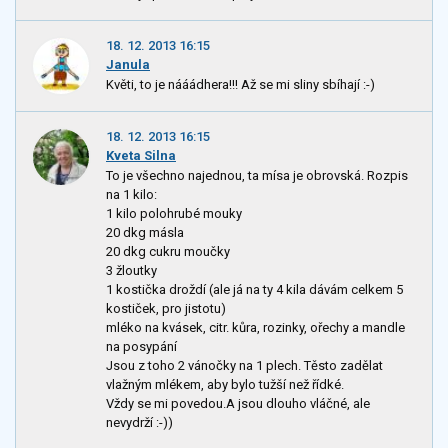
18. 12. 2013 16:15
Janula
Květi, to je nááádhera!!! Až se mi sliny sbíhají :-)
18. 12. 2013 16:15
Kveta Silna
To je všechno najednou, ta mísa je obrovská. Rozpis
na 1 kilo:
1 kilo polohrubé mouky
20 dkg másla
20 dkg cukru moučky
3 žloutky
1 kostička droždí (ale já na ty 4 kila dávám celkem 5
kostiček, pro jistotu)
mléko na kvásek, citr. kůra, rozinky, ořechy a mandle
na posypání
Jsou z toho 2 vánočky na 1 plech. Těsto zadělat
vlažným mlékem, aby bylo tužší než řídké.
Vždy se mi povedou.A jsou dlouho vláčné, ale
nevydrží :-))