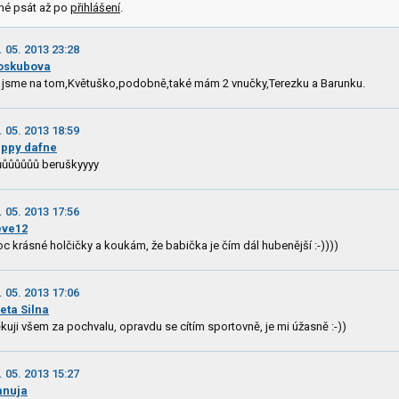
né psát až po
přihlášení
.
. 05. 2013 23:28
oskubova
 jsme na tom,Květuško,podobně,také mám 2 vnučky,Terezku a Barunku.
. 05. 2013 18:59
ppy dafne
ůůůůůůů beruškyyyy
. 05. 2013 17:56
eve12
c krásné holčičky a koukám, že babička je čím dál hubenější :-))))
. 05. 2013 17:06
eta Silna
kuji všem za pochvalu, opravdu se cítím sportovně, je mi úžasně :-))
. 05. 2013 15:27
anuja