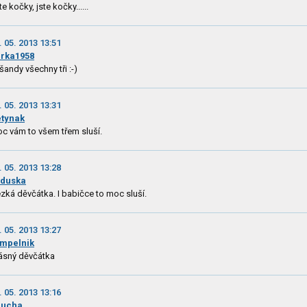
te kočky, jste kočky......
. 05. 2013 13:51
rka1958
šandy všechny tři :-)
. 05. 2013 13:31
tynak
c vám to všem třem sluší.
. 05. 2013 13:28
aduska
zká děvčátka. I babičce to moc sluší.
. 05. 2013 13:27
mpelnik
ásný děvčátka
. 05. 2013 13:16
jucha