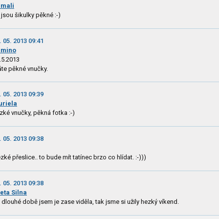
mali
 jsou šikulky pěkné :-)
. 05. 2013 09:41
imino
.5.2013
te pěkné vnučky.
. 05. 2013 09:39
riela
zké vnučky, pěkná fotka :-)
. 05. 2013 09:38
zké přeslice.. to bude mít tatínec brzo co hlídat. :-)))
. 05. 2013 09:38
eta Silna
 dlouhé době jsem je zase viděla, tak jsme si užily hezký víkend.