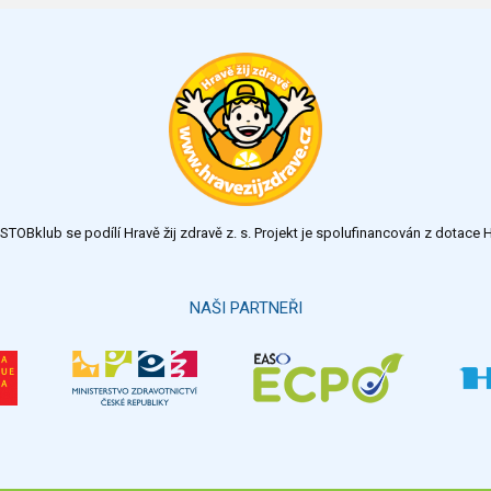
TOBklub se podílí Hravě žij zdravě z. s. Projekt je spolufinancován z dotac
NAŠI PARTNEŘI