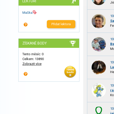
LEKTOŘI
Js
MaSka
13
Sa
Přidat lektora
Fe
13
ZÍSKANÉ BODY
Be
Mo
Tento měsíc: 0
Celkem: 13890
13
Zobrazit více
L
He
13
ra
Kr
13
ja