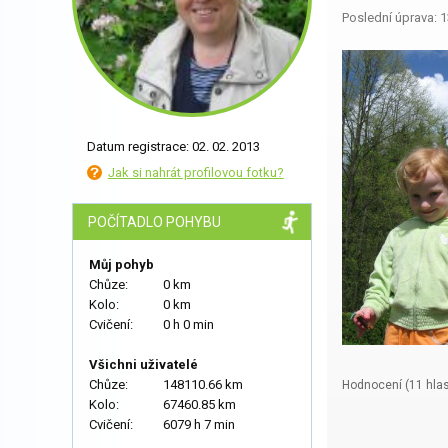
Poslední úprava: 1
Datum registrace: 02. 02. 2013
Jak si nahrát profilovou fotku?
POČÍTADLO POHYBU
Můj pohyb
Chůze:
0 km
Kolo:
0 km
Cvičení:
0 h 0 min
Všichni uživatelé
Chůze:
148110.66 km
Hodnocení (
11
hlas
Kolo:
67460.85 km
Cvičení:
6079 h 7 min