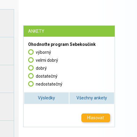
ANKETY
Ohodnoťte program Sebekoučink
výborný
velmi dobrý
dobrý
dostatečný
nedostatečný
Výsledky
Všechny ankety
Hlasovat