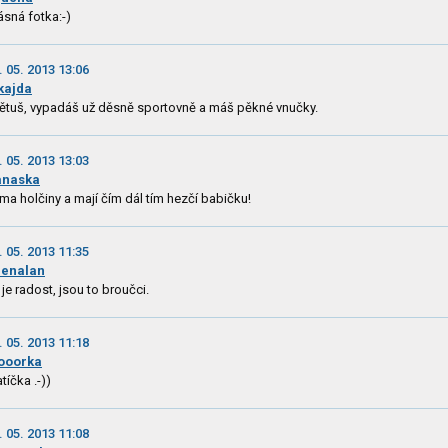
ásná fotka:-)
. 05. 2013 13:06
lkajda
ětuš, vypadáš už děsně sportovně a máš pěkné vnučky.
. 05. 2013 13:03
anaska
ima holčiny a mají čím dál tím hezčí babičku!
. 05. 2013 11:35
enalan
 je radost, jsou to broučci.
. 05. 2013 11:18
ooorka
atíčka .-))
. 05. 2013 11:08