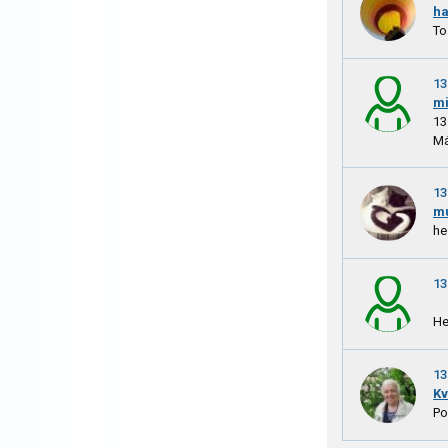
ha
To
13
m
13
Má
13
mu
he
13
He
13
Kv
Po