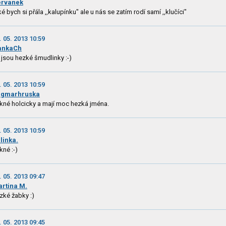
ervanek
ké bych si přála ,,kalupínku" ale u nás se zatím rodí samí ,,klučíci"
. 05. 2013 10:59
ankaCh
 jsou hezké šmudlinky :-)
. 05. 2013 10:59
agmarhruska
kné holcicky a mají moc hezká jména.
. 05. 2013 10:59
elinka.
kné :-)
. 05. 2013 09:47
rtina M.
zké žabky :)
. 05. 2013 09:45