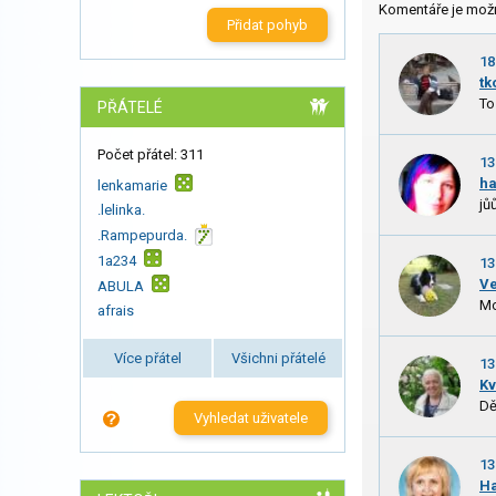
Komentáře je mož
Přidat pohyb
18
tk
To
PŘÁTELÉ
Počet přátel: 311
13
ha
lenkamarie
jů
.lelinka.
.Rampepurda.
1a234
13
V
ABULA
Mo
afrais
Více přátel
Všichni přátelé
13
Kv
Dě
Vyhledat uživatele
13
H