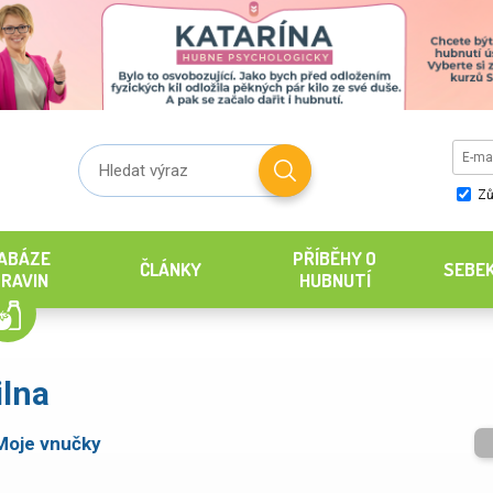
Zů
ABÁZE
PŘÍBĚHY O
ČLÁNKY
SEBE
RAVIN
HUBNUTÍ
ilna
Moje vnučky