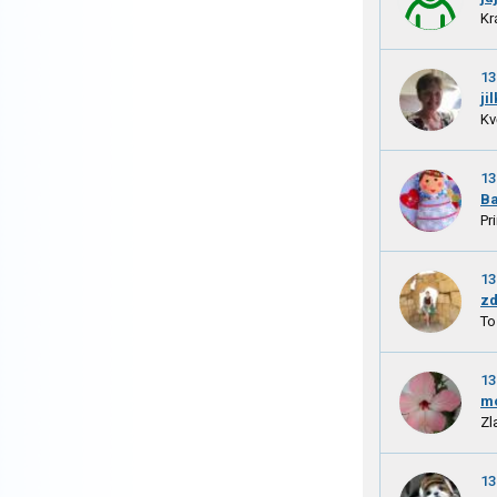
Kr
13
ji
Kv
13
B
Pr
13
zd
To
13
m
Zl
13