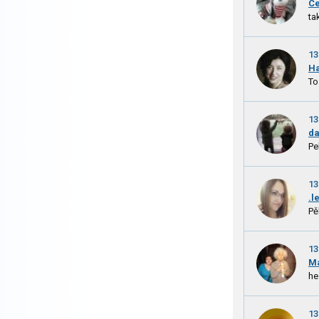
C
ta
13
H
To
13
d
Pe
13
.l
Pě
13
Ma
he
13