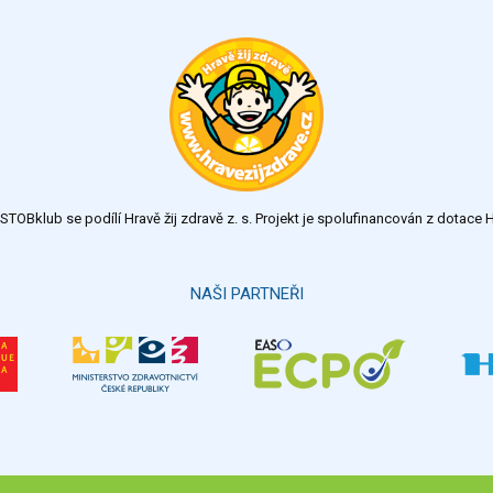
TOBklub se podílí Hravě žij zdravě z. s. Projekt je spolufinancován z dotac
NAŠI PARTNEŘI