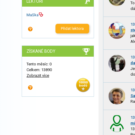
LEKTOŘI
To
dál
MaSka
13
Přidat lektora
st
ja
Al
ZÍSKANÉ BODY
13
d
Tento měsíc: 0
Je
Celkem: 13890
do
Zobrazit více
13
Sa
Ra
13
m
13
Po