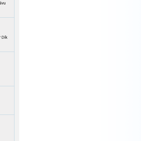
ávu
? Dík