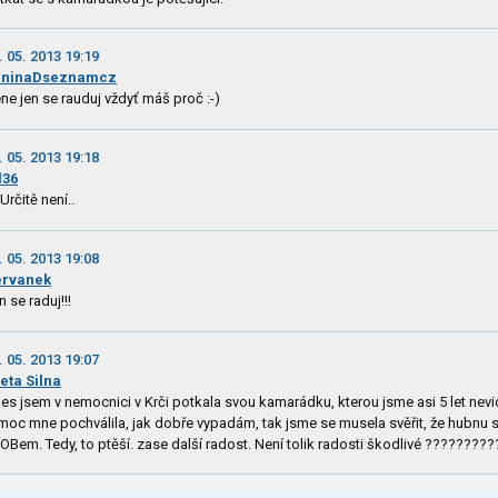
. 05. 2013 19:19
aninaDseznamcz
ne jen se rauduj vždyť máš proč :-)
. 05. 2013 19:18
l36
 Určitě není..
. 05. 2013 19:08
ervanek
n se raduj!!!
. 05. 2013 19:07
eta Silna
es jsem v nemocnici v Krči potkala svou kamarádku, kterou jsme asi 5 let nevi
moc mne pochválila, jak dobře vypadám, tak jsme se musela svěřit, že hubnu 
OBem. Tedy, to ptěší. zase další radost. Není tolik radosti škodlivé ????????