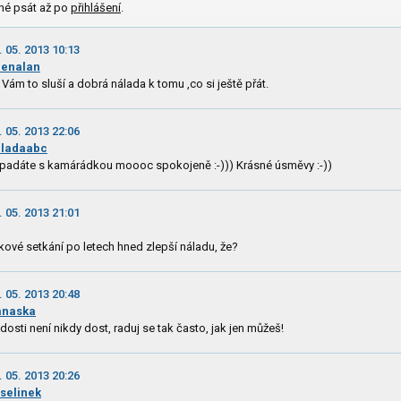
né psát až po
přihlášení
.
. 05. 2013 10:13
enalan
 Vám to sluší a dobrá nálada k tomu ,co si ještě přát.
. 05. 2013 22:06
iladaabc
padáte s kamárádkou moooc spokojeně :-))) Krásné úsměvy :-))
. 05. 2013 21:01
kové setkání po letech hned zlepší náladu, že?
. 05. 2013 20:48
anaska
dosti není nikdy dost, raduj se tak často, jak jen můžeš!
. 05. 2013 20:26
selinek