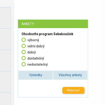
ANKETY
Ohodnoťte program Sebekoučink
výborný
velmi dobrý
dobrý
dostatečný
nedostatečný
Výsledky
Všechny ankety
Hlasovat