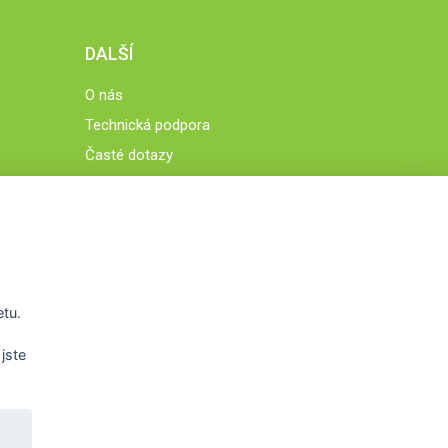
DALŠÍ
O nás
Technická podpora
Časté dotazy
Normy a zásady fungování STOBklubu
Členové STOBklubu
Zásady nakládání s osobními údaji
Otestujte se
Spočítejte si
etu.
Výzva 52
jste
WWW.STOB.CZ
,
WWW.HRAVEZIJZDRAVE.CZ