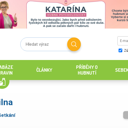
Zů
ABÁZE
PŘÍBĚHY O
ČLÁNKY
SEBE
RAVIN
HUBNUTÍ
ilna
Setkání