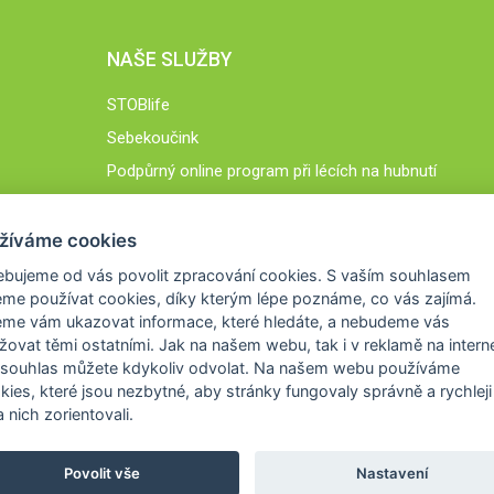
NAŠE SLUŽBY
STOBlife
Sebekoučink
Podpůrný online program při lécích na hubnutí
STOB.cz
žíváme cookies
ebujeme od vás
povolit zpracování cookies
. S vaším souhlasem
me používat cookies, díky kterým lépe poznáme,
co vás zajímá
.
eme vám ukazovat
informace, které hledáte
, a nebudeme vás
žovat těmi ostatními. Jak na našem webu, tak i v reklamě na intern
 souhlas můžete kdykoliv odvolat. Na našem webu
používáme
okies, které jsou nezbytné
, aby stránky fungovaly správně a rychleji 
 nich zorientovali.
Povolit vše
Nastavení