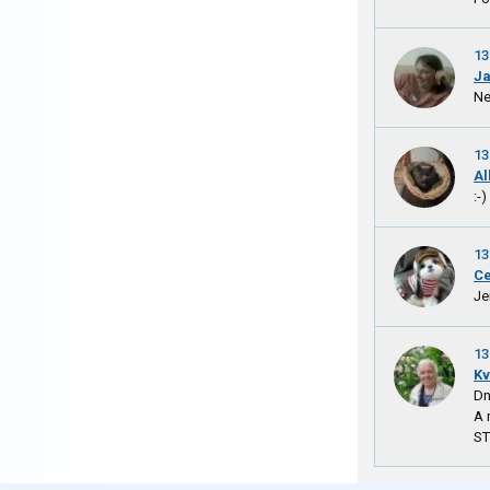
13
J
Ne
13
Al
:-)
13
C
Je
13
Kv
Dn
A 
ST