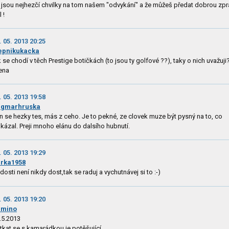
 jsou nejhezčí chvilky na tom našem "odvykání" a že můžeš předat dobrou zpr
 !
. 05. 2013 20:25
epnikukacka
k se chodí v těch Prestige botičkách (to jsou ty golfové ??), taky o nich uvažuji
ena
. 05. 2013 19:58
agmarhruska
n se hezky tes, más z ceho. Je to pekné, ze clovek muze být pysný na to, co
kázal. Preji mnoho elánu do dalsího hubnutí.
. 05. 2013 19:29
rka1958
dosti není nikdy dost,tak se raduj a vychutnávej si to :-)
. 05. 2013 19:20
imino
.5.2013
tkat se s kamarádkou je potěšující.