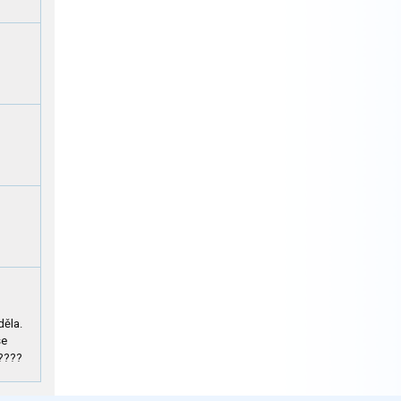
děla.
se
?????