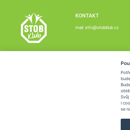
KONTAKT
mail:
info@stobklub.cz
Pou
Potř
bude
Bud
obtě
Svůj
i co
se na
COPYRIGHT © 2026
STOB KLUB