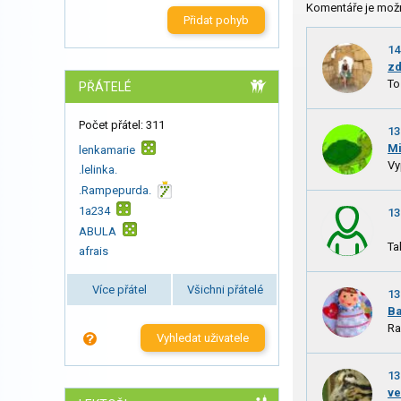
Komentáře je mož
Přidat pohyb
14
zd
To
PŘÁTELÉ
Počet přátel: 311
13
M
lenkamarie
Vy
.lelinka.
.Rampepurda.
1a234
13
ABULA
Ta
afrais
Více přátel
Všichni přátelé
13
B
Ra
Vyhledat uživatele
13
ve