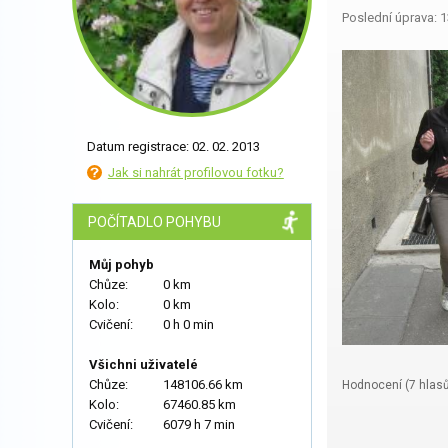
Poslední úprava: 1
Datum registrace: 02. 02. 2013
Jak si nahrát profilovou fotku?
POČÍTADLO POHYBU
Můj pohyb
Chůze:
0 km
Kolo:
0 km
Cvičení:
0 h 0 min
Všichni uživatelé
Chůze:
148106.66 km
Hodnocení (
7
hlasů
Kolo:
67460.85 km
Cvičení:
6079 h 7 min