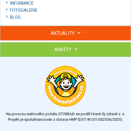
INFORMACE
FOTOGALERIE
BLOG
AKTUALITY
ANKETY
Hubněte s podporou lektorky a skupiny v kurzech STOBu
Chcete poradit s hubnutím? Najděte si odborníka STOBu ve
svém regionu
Ohodnoťte program Sebekoučink
výborný
velmi dobrý
dobrý
dostatečný
nedostatečný
Na provozu webového portálu STOBklub se podílí Hravě žij zdravě z. s.
Výsledky
Všechny ankety
Projekt je spolufinancován z dotace HMP (DOT/81/01/002536/2025).