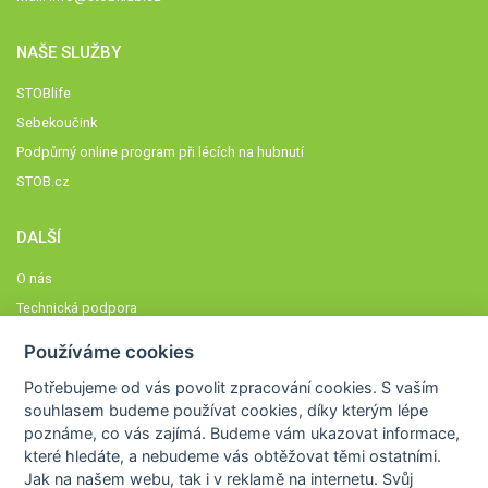
NAŠE SLUŽBY
STOBlife
Sebekoučink
Podpůrný online program při lécích na hubnutí
STOB.cz
DALŠÍ
O nás
Technická podpora
Časté dotazy
Používáme cookies
Normy a zásady fungování STOBklubu
Potřebujeme od vás
povolit zpracování cookies
. S vaším
Členové STOBklubu
souhlasem budeme používat cookies, díky kterým lépe
Zásady nakládání s osobními údaji
poznáme,
co vás zajímá
. Budeme vám ukazovat
informace,
které hledáte
, a nebudeme vás obtěžovat těmi ostatními.
Otestujte se
Jak na našem webu, tak i v reklamě na internetu. Svůj
Spočítejte si