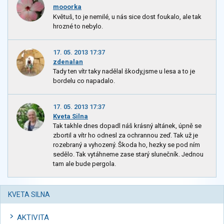
mooorka
Květuš, to je nemilé, u nás sice dost foukalo, ale tak
hrozné to nebylo.
17. 05. 2013 17:37
zdenalan
Tady ten vítr taky nadělal škody,jsme u lesa a to je
bordelu co napadalo.
17. 05. 2013 17:37
Kveta Silna
Tak takhle dnes dopadl náš krásný altánek, úpně se
zbortil a vítr ho odnesl za ochrannou zeď. Tak už je
rozebraný a vyhozený. Škoda ho, hezky se pod ním
sedělo. Tak vytáhneme zase starý slunečník. Jednou
tam ale bude pergola.
KVETA SILNA
AKTIVITA