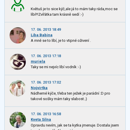
Květuš je to sice kýč,ale já to mám taky ráda,moc se
líbí!!!Zvířátka tam krásně sedí :-)
17. 06. 2013 18:49
Liba Babina
A mně se to líbí, je to vtipné oživení .
17. 06. 2013 17:18
muriela
Taky se mi nejvíc líbí vodník :-)
17. 06. 2013 17:02
Nojvirtka
Nádherné kýče, třeba ten ježek je parádní :D pro
takové sošky mám taky slabost ;)
17. 06. 2013 16:58
Kveta Silna
Opravdu nevím, jak se ta kytka jmenuje. Dostala jsem