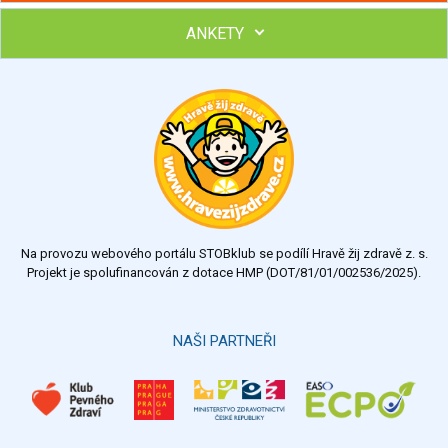
ANKETY
Hubněte s podporou lektorky a skupiny v kurzech STOBu
Chcete poradit s hubnutím? Najděte si odborníka STOBu ve
svém regionu
Ohodnoťte program Sebekoučink
výborný
velmi dobrý
dobrý
dostatečný
nedostatečný
Na provozu webového portálu STOBklub se podílí Hravě žij zdravě z. s.
Výsledky
Všechny ankety
Projekt je spolufinancován z dotace HMP (DOT/81/01/002536/2025).
Hlasovat
NAŠI PARTNEŘI