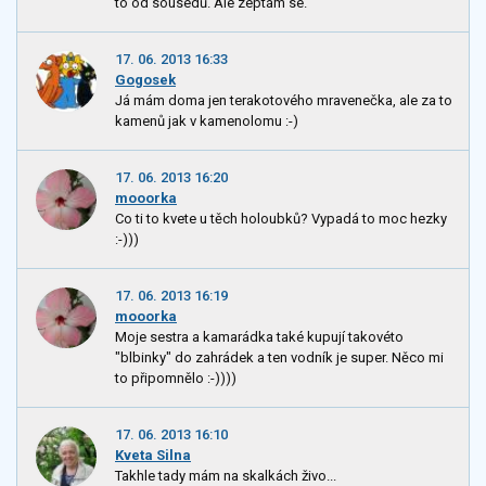
to od sousedů. Ale zeptám se.
17. 06. 2013 16:33
Gogosek
Já mám doma jen terakotového mravenečka, ale za to
kamenů jak v kamenolomu :-)
17. 06. 2013 16:20
mooorka
Co ti to kvete u těch holoubků? Vypadá to moc hezky
:-)))
17. 06. 2013 16:19
mooorka
Moje sestra a kamarádka také kupují takovéto
"blbinky" do zahrádek a ten vodník je super. Něco mi
to připomnělo :-))))
17. 06. 2013 16:10
Kveta Silna
Takhle tady mám na skalkách živo...