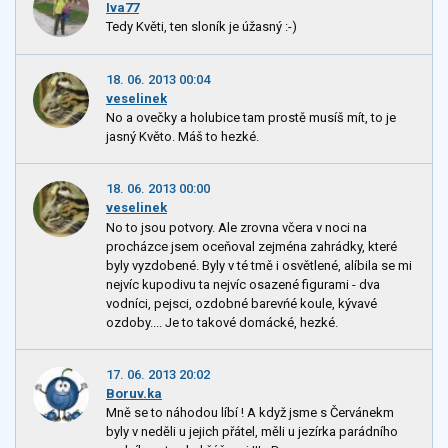
Iva77
Tedy Květi, ten sloník je úžasný :-)
18. 06. 2013 00:04
veselinek
No a ovečky a holubice tam prostě musíš mít, to je
jasný Květo. Máš to hezké.
18. 06. 2013 00:00
veselinek
No to jsou potvory. Ale zrovna včera v noci na
procházce jsem oceňoval zejména zahrádky, které
byly vyzdobené. Byly v té tmě i osvětlené, alíbila se mi
nejvíc kupodivu ta nejvíc osazené figurami - dva
vodníci, pejsci, ozdobné barevńé koule, kývavé
ozdoby.... Je to takové domácké, hezké.
17. 06. 2013 20:02
Boruv.ka
Mně se to náhodou líbí ! A když jsme s Červánekm
byly v neděli u jejich přátel, měli u jezírka parádního