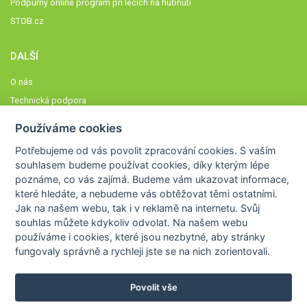
Podpůrný online program při lécích na hubnutí
STOB.cz
DALŠÍ
O nás
Technická podpora
Časté dotazy
Používáme cookies
Normy a zásady fungování STOBklubu
Potřebujeme od vás
povolit zpracování cookies
. S vaším
Členové STOBklubu
souhlasem budeme používat cookies, díky kterým lépe
Zásady nakládání s osobními údaji
poznáme,
co vás zajímá
. Budeme vám ukazovat
informace,
které hledáte
, a nebudeme vás obtěžovat těmi ostatními.
Otestujte se
Jak na našem webu, tak i v reklamě na internetu. Svůj
Spočítejte si
souhlas můžete kdykoliv odvolat. Na našem webu
Výzva 52
používáme i cookies, které jsou nezbytné
, aby stránky
fungovaly správně a rychleji jste se na nich zorientovali.
Povolit vše