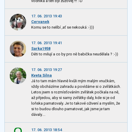
vodníka a ten byl žúžovej !!! :-D
17. 06. 2013 19:43
Cervanek
Komu se to nelíbí ,ať se nekouká :-)))
17. 06. 2013 19:41
Sarka1958
Děti to milují a co by pro ně babička neudělala ? :-))
17. 06. 2013 19:27
Kveta Silna
Já to tam mám hlavně kvůli mým malým vnučkám,
vždy obcházíme zahradu a povídáme si o zvířátkách.
Letos jsem s rozmísťováním zvířátek počkala na ně,
až přijedou, aby si samy zvířátky daly, kde si je od
loňska pamatovaly. Je to takové oživení a myslím, že
si to budou dlouho pamatovat, jak jsme je tam
dávaly....
17. 06. 2013 18:54