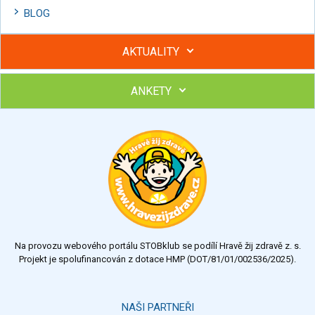
BLOG
AKTUALITY
ANKETY
Hubněte s podporou lektorky a skupiny v kurzech STOBu
Chcete poradit s hubnutím? Najděte si odborníka STOBu ve
svém regionu
Ohodnoťte program Sebekoučink
výborný
velmi dobrý
dobrý
dostatečný
nedostatečný
Na provozu webového portálu STOBklub se podílí Hravě žij zdravě z. s.
Výsledky
Všechny ankety
Projekt je spolufinancován z dotace HMP (DOT/81/01/002536/2025).
Hlasovat
NAŠI PARTNEŘI