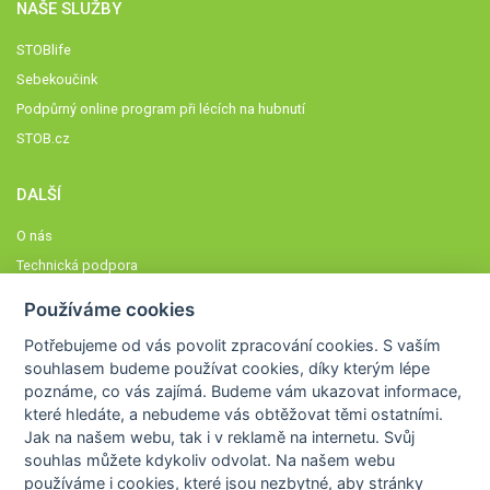
NAŠE SLUŽBY
STOBlife
Sebekoučink
Podpůrný online program při lécích na hubnutí
STOB.cz
DALŠÍ
O nás
Technická podpora
Časté dotazy
Používáme cookies
Normy a zásady fungování STOBklubu
Potřebujeme od vás
povolit zpracování cookies
. S vaším
Členové STOBklubu
souhlasem budeme používat cookies, díky kterým lépe
Zásady nakládání s osobními údaji
poznáme,
co vás zajímá
. Budeme vám ukazovat
informace,
které hledáte
, a nebudeme vás obtěžovat těmi ostatními.
Otestujte se
Jak na našem webu, tak i v reklamě na internetu. Svůj
Spočítejte si
souhlas můžete kdykoliv odvolat. Na našem webu
Výzva 52
používáme i cookies, které jsou nezbytné
, aby stránky