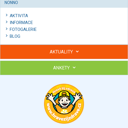
NONNO
AKTIVITA
INFORMACE
FOTOGALERIE
BLOG
AKTUALITY
ANKETY
Hubněte s podporou lektorky a skupiny v kurzech STOBu
Chcete poradit s hubnutím? Najděte si odborníka STOBu ve
svém regionu
Ohodnoťte program Sebekoučink
výborný
velmi dobrý
dobrý
dostatečný
nedostatečný