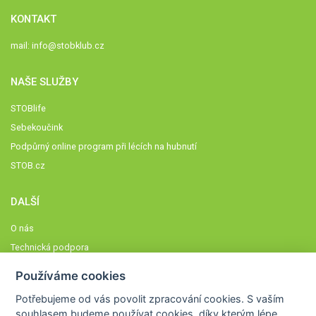
KONTAKT
mail:
info@stobklub.cz
NAŠE SLUŽBY
STOBlife
Sebekoučink
Podpůrný online program při lécích na hubnutí
STOB.cz
DALŠÍ
O nás
Technická podpora
Časté dotazy
Používáme cookies
Normy a zásady fungování STOBklubu
Potřebujeme od vás
povolit zpracování cookies
. S vaším
Členové STOBklubu
souhlasem budeme používat cookies, díky kterým lépe