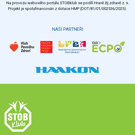
Na provozu webového portálu STOBklub se podílí Hravě žij zdravě z. s.
Výsledky
Všechny ankety
Projekt je spolufinancován z dotace HMP (DOT/81/01/002536/2025).
Hlasovat
NAŠI PARTNEŘI