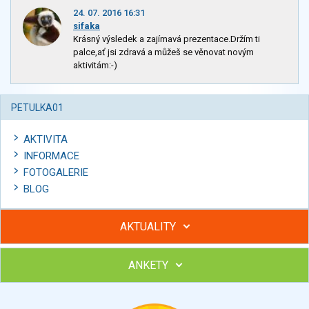
24. 07. 2016 16:31
sifaka
Krásný výsledek a zajímavá prezentace.Držím ti
palce,ať jsi zdravá a můžeš se věnovat novým
aktivitám:-)
PETULKA01
AKTIVITA
INFORMACE
FOTOGALERIE
BLOG
AKTUALITY
ANKETY
Hubněte s podporou lektorky a skupiny v kurzech STOBu
Chcete poradit s hubnutím? Najděte si odborníka STOBu ve
svém regionu
Ohodnoťte program Sebekoučink