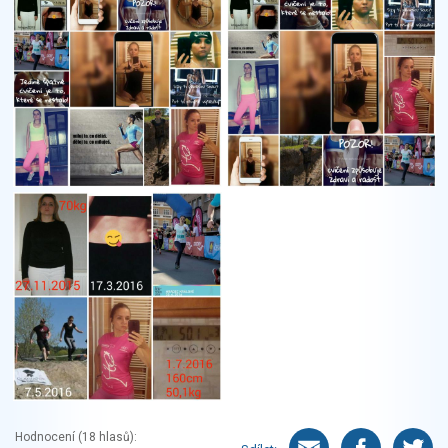
Hodnocení (
18
hlasů):