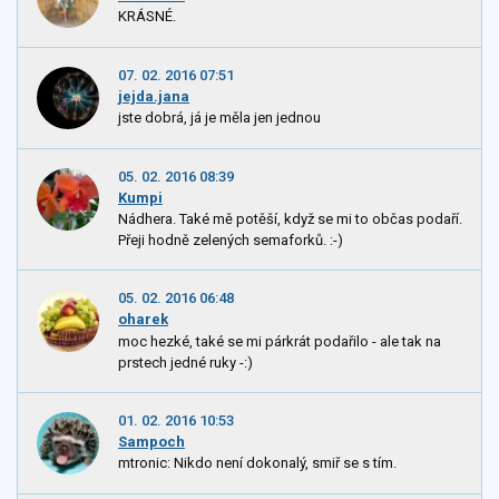
KRÁSNÉ.
07. 02. 2016 07:51
jejda.jana
jste dobrá, já je měla jen jednou
05. 02. 2016 08:39
Kumpi
Nádhera. Také mě potěší, když se mi to občas podaří.
Přeji hodně zelených semaforků. :-)
05. 02. 2016 06:48
oharek
moc hezké, také se mi párkrát podařilo - ale tak na
prstech jedné ruky -:)
01. 02. 2016 10:53
Sampoch
mtronic: Nikdo není dokonalý, smiř se s tím.