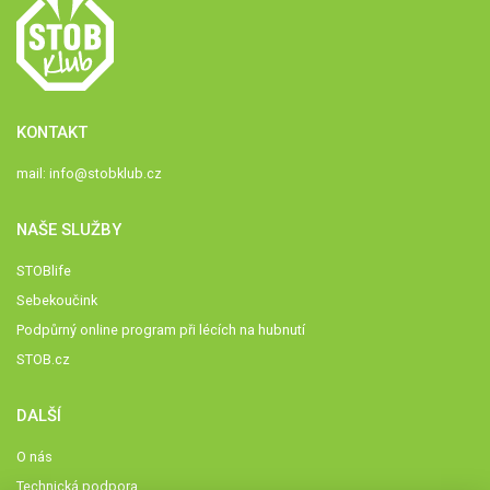
KONTAKT
mail:
info@stobklub.cz
NAŠE SLUŽBY
STOBlife
Sebekoučink
Podpůrný online program při lécích na hubnutí
STOB.cz
DALŠÍ
O nás
Technická podpora