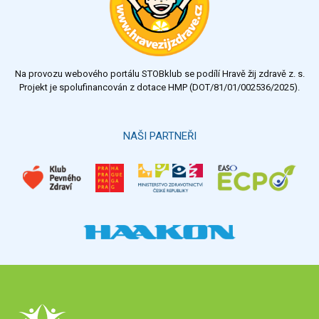
dobrý
dostatečný
nedostatečný
Na provozu webového portálu STOBklub se podílí Hravě žij zdravě z. s.
Výsledky
Všechny ankety
Projekt je spolufinancován z dotace HMP (DOT/81/01/002536/2025).
Hlasovat
NAŠI PARTNEŘI