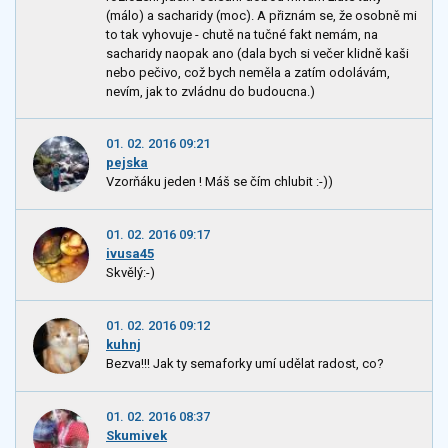
(málo) a sacharidy (moc). A přiznám se, že osobně mi
to tak vyhovuje - chutě na tučné fakt nemám, na
sacharidy naopak ano (dala bych si večer klidně kaši
nebo pečivo, což bych neměla a zatím odolávám,
nevím, jak to zvládnu do budoucna.)
01. 02. 2016 09:21
pejska
Vzorňáku jeden ! Máš se čím chlubit :-))
01. 02. 2016 09:17
ivusa45
Skvělý:-)
01. 02. 2016 09:12
kuhnj
Bezva!!! Jak ty semaforky umí udělat radost, co?
01. 02. 2016 08:37
Skumivek