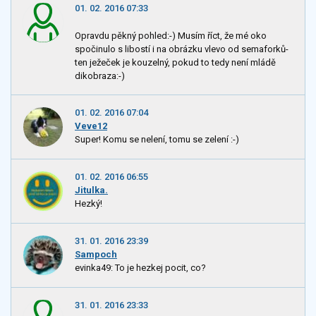
01. 02. 2016 07:33
Opravdu pěkný pohled:-) Musím říct, že mé oko
spočinulo s libostí i na obrázku vlevo od semaforků-
ten ježeček je kouzelný, pokud to tedy není mládě
dikobraza:-)
01. 02. 2016 07:04
Veve12
Super! Komu se nelení, tomu se zelení :-)
01. 02. 2016 06:55
Jitulka.
Hezký!
31. 01. 2016 23:39
Sampoch
evinka49: To je hezkej pocit, co?
31. 01. 2016 23:33