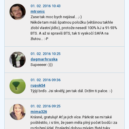
01. 02. 2016 10:43
mtronic
Zase tak moc bych nejásal... ;-)
Někde tam máš špatnou položku (většinou takhle
zlobí vlastní jídlo), protože nesedí 100% kJ a 91-93%
BTS. A až si spravíš BTS, tak ti vyskočí SAFA na
žlutou... :-P
01. 02. 2016 10:25
dagmarhruska
Supeeeer:-)))
01. 02. 2016 09:36
rupok54
Týýý brďo. Jsi skvělý, jen tak dál. Držím ti palce. :-)
01. 02. 2016 09:25
mima326
Krásné, gratuluji! Ať je jich více. Párkrát se mi také
poštěstilo, i s tím, že jsem měla plný počet bodů i za
rozložení jídel. Poslední dobou mívám žluté tuky