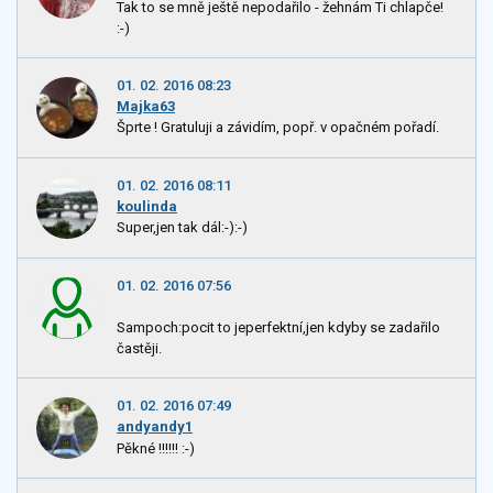
Tak to se mně ještě nepodařilo - žehnám Ti chlapče!
:-)
01. 02. 2016 08:23
Majka63
Šprte ! Gratuluji a závidím, popř. v opačném pořadí.
01. 02. 2016 08:11
koulinda
Super,jen tak dál:-):-)
01. 02. 2016 07:56
Sampoch:pocit to jeperfektní,jen kdyby se zadařilo
častěji.
01. 02. 2016 07:49
andyandy1
Pěkné !!!!!! :-)