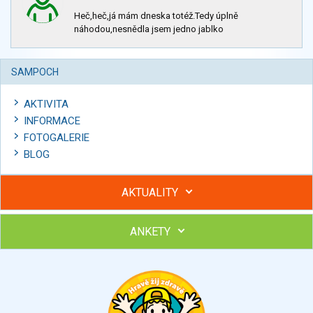
Heč,heč,já mám dneska totéž.Tedy úplně
náhodou,nesnědla jsem jedno jablko
SAMPOCH
AKTIVITA
INFORMACE
FOTOGALERIE
BLOG
AKTUALITY
ANKETY
Hubněte s podporou lektorky a skupiny v kurzech STOBu
Chcete poradit s hubnutím? Najděte si odborníka STOBu ve
svém regionu
Ohodnoťte program Sebekoučink
výborný
velmi dobrý