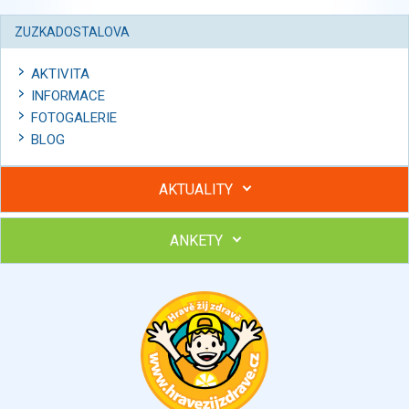
ZUZKADOSTALOVA
AKTIVITA
INFORMACE
FOTOGALERIE
BLOG
AKTUALITY
ANKETY
Hubněte s podporou lektorky a skupiny v kurzech STOBu
Chcete poradit s hubnutím? Najděte si odborníka STOBu ve
svém regionu
Ohodnoťte program Sebekoučink
výborný
velmi dobrý
dobrý
dostatečný
nedostatečný