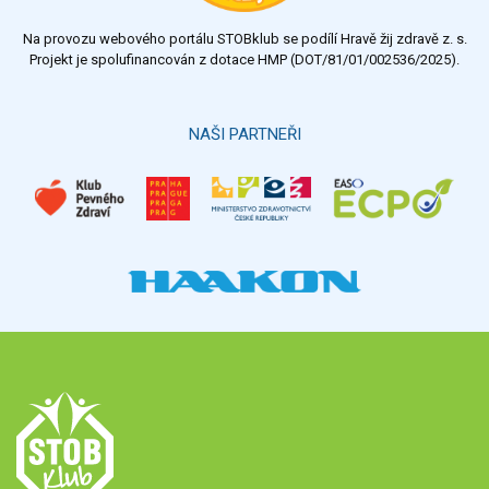
Na provozu webového portálu STOBklub se podílí Hravě žij zdravě z. s.
Výsledky
Všechny ankety
Projekt je spolufinancován z dotace HMP (DOT/81/01/002536/2025).
Hlasovat
NAŠI PARTNEŘI