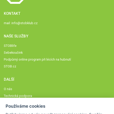
KONTAKT
mail:
info@stobklub.cz
NAŠE SLUŽBY
STOBlife
Sebekoučink
Podpůrný online program při lécích na hubnutí
STOB.cz
DALŠÍ
O nás
Technická podpora
Časté dotazy
Používáme cookies
Normy a zásady fungování STOBklubu