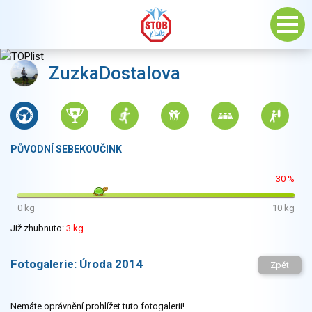
ZuzkaDostalova
PŮVODNÍ SEBEKOUČINK
30 %
0 kg
10 kg
Již zhubnuto:
3 kg
Fotogalerie:
Úroda 2014
Zpět
Nemáte oprávnění prohlížet tuto fotogalerii!