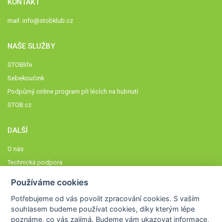
KONTAKT
mail:
info@stobklub.cz
NAŠE SLUŽBY
STOBlife
Sebekoučink
Podpůrný online program při lécích na hubnutí
STOB.cz
DALŠÍ
O nás
Technická podpora
Časté dotazy
Používáme cookies
Normy a zásady fungování STOBklubu
Potřebujeme od vás
povolit zpracování cookies
. S vaším
Členové STOBklubu
souhlasem budeme používat cookies, díky kterým lépe
Zásady nakládání s osobními údaji
poznáme,
co vás zajímá
. Budeme vám ukazovat
informace,