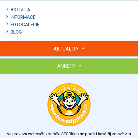
AKTIVITA
INFORMACE
FOTOGALERIE
BLOG
AKTUALITY
ANKETY
Hubněte s podporou lektorky a skupiny v kurzech STOBu
Chcete poradit s hubnutím? Najděte si odborníka STOBu ve
svém regionu
Ohodnoťte program Sebekoučink
výborný
velmi dobrý
dobrý
dostatečný
nedostatečný
Na provozu webového portálu STOBklub se podílí Hravě žij zdravě z. s.
Výsledky
Všechny ankety