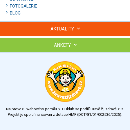
FOTOGALERIE
BLOG
AKTUALITY
ANKETY
Hubněte s podporou lektorky a skupiny v kurzech STOBu
Chcete poradit s hubnutím? Najděte si odborníka STOBu ve
svém regionu
Ohodnoťte program Sebekoučink
výborný
velmi dobrý
dobrý
dostatečný
nedostatečný
Na provozu webového portálu STOBklub se podílí Hravě žij zdravě z. s.
Výsledky
Všechny ankety
Projekt je spolufinancován z dotace HMP (DOT/81/01/002536/2025).
Hlasovat