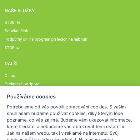
NAŠE SLUŽBY
STOBlife
Sebekoučink
Podpůrný online program při lécích na hubnutí
STOB.cz
DALŠÍ
O nás
Technická podpora
Časté dotazy
Používáme cookies
Normy a zásady fungování STOBklubu
Potřebujeme od vás
povolit zpracování cookies
. S vaším
Členové STOBklubu
souhlasem budeme používat cookies, díky kterým lépe
Zásady nakládání s osobními údaji
poznáme,
co vás zajímá
. Budeme vám ukazovat
informace,
které hledáte
, a nebudeme vás obtěžovat těmi ostatními.
Otestujte se
Jak na našem webu, tak i v reklamě na internetu. Svůj
Spočítejte si
souhlas můžete kdykoliv odvolat. Na našem webu