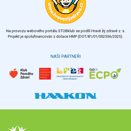
dobrý
dostatečný
nedostatečný
Na provozu webového portálu STOBklub se podílí Hravě žij zdravě z. s.
Výsledky
Všechny ankety
Projekt je spolufinancován z dotace HMP (DOT/81/01/002536/2025).
Hlasovat
NAŠI PARTNEŘI