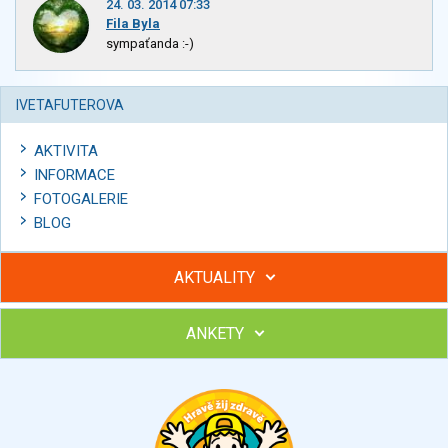
24. 03. 2014 07:33
Fila Byla
sympaťanda :-)
IVETAFUTEROVA
AKTIVITA
INFORMACE
FOTOGALERIE
BLOG
AKTUALITY
ANKETY
Hubněte s podporou lektorky a skupiny v kurzech STOBu
Chcete poradit s hubnutím? Najděte si odborníka STOBu ve
svém regionu
Ohodnoťte program Sebekoučink
výborný
velmi dobrý