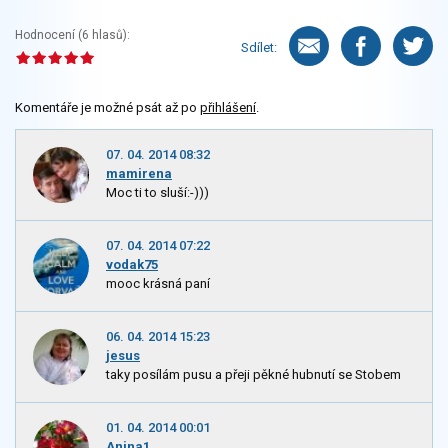
Hodnocení (
6
hlasů):
Sdílet:
Komentáře je možné psát až po
přihlášení
.
07. 04. 2014 08:32
mamirena
Moc ti to sluší:-)))
07. 04. 2014 07:22
vodak75
mooc krásná paní
06. 04. 2014 15:23
jesus
taky posílám pusu a přeji pěkné hubnutí se Stobem
01. 04. 2014 00:01
Anina1