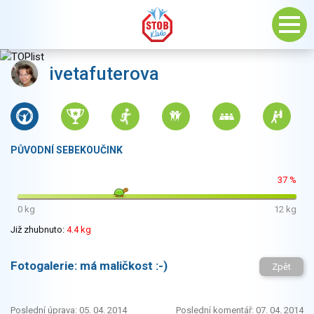
ivetafuterova
PŮVODNÍ SEBEKOUČINK
37 %
0 kg
12 kg
Již zhubnuto:
4.4 kg
Fotogalerie:
má maličkost :-)
Zpět
Poslední úprava: 05. 04. 2014
Poslední komentář: 07. 04. 2014