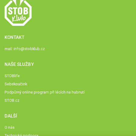
KONTAKT
mail:
info@stobklub.cz
NAŠE SLUŽBY
STOBlife
Sebekoučink
Podpůrný online program při lécích na hubnutí
STOB.cz
DALŠÍ
O nás
Technická podpora