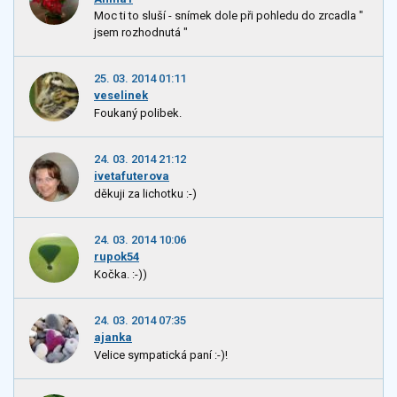
Moc ti to sluší - snímek dole při pohledu do zrcadla "
jsem rozhodnutá "
25. 03. 2014 01:11
veselinek
Foukaný polibek.
24. 03. 2014 21:12
ivetafuterova
děkuji za lichotku :-)
24. 03. 2014 10:06
rupok54
Kočka. :-))
24. 03. 2014 07:35
ajanka
Velice sympatická paní :-)!