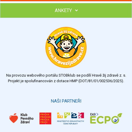
ANKETY
Hubněte s podporou lektorky a skupiny v kurzech STOBu
Chcete poradit s hubnutím? Najděte si odborníka STOBu ve
svém regionu
Ohodnoťte program Sebekoučink
výborný
velmi dobrý
dobrý
dostatečný
nedostatečný
Na provozu webového portálu STOBklub se podílí Hravě žij zdravě z. s.
Výsledky
Všechny ankety
Projekt je spolufinancován z dotace HMP (DOT/81/01/002536/2025).
Hlasovat
NAŠI PARTNEŘI