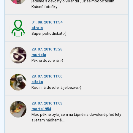
jedeme s děvčaty o víkendu , už se moooc těším.
Krásné fotečky
01. 08. 2016 11:54
afrais
Super pohodička! :-)
28. 07. 2016 15:28
muriela
Pěkná dovolená :-)
28. 07. 2016 11:06
sifaka
Rodinná dovolená je bezva:-)
28. 07. 2016 11:03
marta1954
Moc pěkné,byla jsem na Lipně na dovolené před lety
a je tam nádherně....