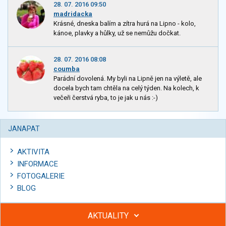
28. 07. 2016 09:50
madridacka
Krásné, dneska balím a zítra hurá na Lipno - kolo,
kánoe, plavky a hůlky, už se nemůžu dočkat.
28. 07. 2016 08:08
coumba
Parádní dovolená. My byli na Lipně jen na výletě, ale
docela bych tam chtěla na celý týden. Na kolech, k
večeři čerstvá ryba, to je jak u nás :-)
JANAPAT
AKTIVITA
INFORMACE
FOTOGALERIE
BLOG
AKTUALITY