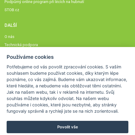
Podpůrný online program při lécích na hubnutí
STOB.cz
DALŠÍ
O nás
Technická podpora
Časté dotazy
Používáme cookies
Normy a zásady fungování STOBklubu
Potřebujeme od vás
povolit zpracování cookies
. S vaším
Členové STOBklubu
souhlasem budeme používat cookies, díky kterým lépe
Zásady nakládání s osobními údaji
poznáme,
co vás zajímá
. Budeme vám ukazovat
informace,
které hledáte
, a nebudeme vás obtěžovat těmi ostatními.
Otestujte se
Jak na našem webu, tak i v reklamě na internetu. Svůj
Spočítejte si
souhlas můžete kdykoliv odvolat. Na našem webu
Výzva 52
používáme i cookies, které jsou nezbytné
, aby stránky
fungovaly správně a rychleji jste se na nich zorientovali.
Povolit vše