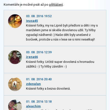
Komentáře je možné psát až po
přihlášení
.
03. 08. 2016 19:52
ivusa45
Krásné fotky, my na Lipně byli předloni a děti i my s
manželem jsme si skvěle dovolenou užili. Ty hřiby
vypadají nádherně:-) Naše děti byly unešené z
borůvek, protože u nás v lese se s nimi nesetkají!
03. 08. 2016 12:39
irena66
Krásné fotky. Určitě super dovolená s hromadou
zážitků :-) Ty hřiby závidím :-)
01. 08. 2016 20:40
zdenalan
Krásné fotky a bezva dovolená.
01. 08. 2016 13:18
aleachim