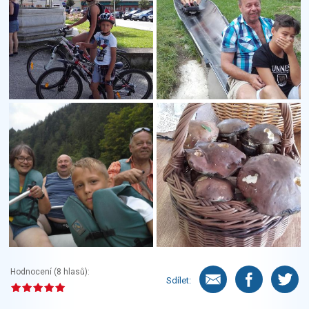
Hodnocení (
8
hlasů):
Sdílet: