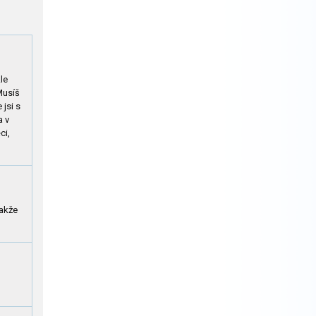
Ale
 Musíš
 jsi s
a v
ci,
takže