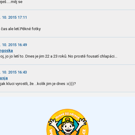
eješ.....měj se
. 10. 2015 17:11
 čas ale letí.Pěkné fotky
. 10. 2015 16:49
ngoska
oj, jo jo letí to. Dnes je jim 22 a 23 roků. No prostě fousatí chlapáci...
. 10. 2015 16:43
usja
jak kluci vyrostli, že. ..kolik jim je dnes :o)))?