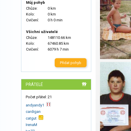
Můj pohyb
Chůze:
0 km
Kolo:
0 km
Cvičení:
0 h 0 min
Všichni uživatelé
Chůze:
148110.66 km
Kolo:
67460.85 km
Cvičení:
6079 h 7 min
Přidat pohyb
PŘÁTELÉ
Počet přátel: 21
andyandy1
cardigan
catgut
IrenaM