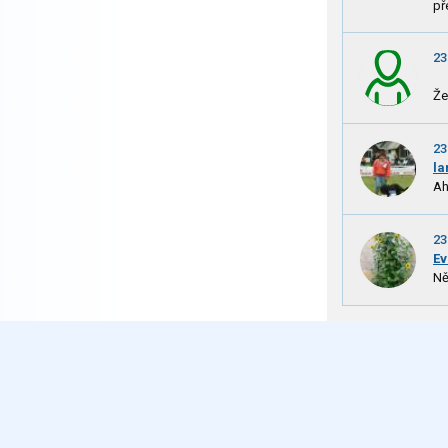
př
23
Že
23
la
Ah
23
Ev
Ně