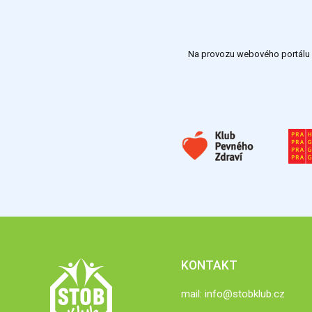
Na provozu webového portálu S
KONTAKT
mail:
info@stobklub.cz