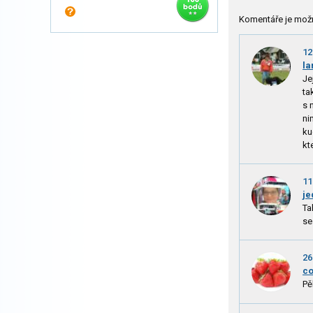
Komentáře je mož
12
la
Je
ta
s 
ni
ku
kt
11
je
Ta
se
26
c
Pě