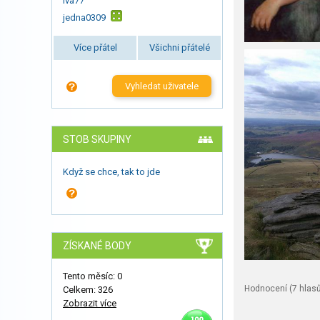
Iva77
jedna0309
Více přátel
Všichni přátelé
Vyhledat uživatele
STOB SKUPINY
Když se chce, tak to jde
ZÍSKANÉ BODY
Tento měsíc: 0
Hodnocení (
7
hlasů
Celkem: 326
Zobrazit více