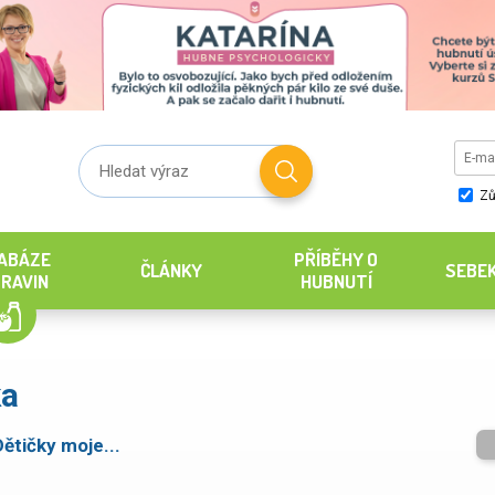
Zů
ABÁZE
PŘÍBĚHY O
ČLÁNKY
SEBE
RAVIN
HUBNUTÍ
ka
Dětičky moje...