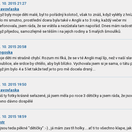
. 10. 2015 21:27
avovlaska
yž byly moje děti malé, byl to pořádný kolotoč, však to znáš, když vylétly z hní
lo mi smutno, prostřední dcera byla také v Anglii a to 3 roky, každý večer mi
lefonovala, jsem ráda, že se vrátila a nezůstala tam napořád. Dnes mám radost
yž přijedou, samozřejmě se těším i na jejich rodiny a 5 malých šmoulíků.
. 10. 2015 20:58
ngoska
je děti mi strašně chybí. Rozum mi říká, že se v té Anglii mají líp, než v naší sl
publice, ale srdce by chtělo, aby byli blízko. Vychovala jsem si je sama, o tátu p
yž jim bylo 4 a 5 let takže teď je to pro mě docela drsný....
. 10. 2015 19:50
avovlaska
š ty fotky krásně seřazené, já jsem měla po roce 3 dětičky a jsem ráda, že jso
vno dávno dospělé
. 10. 2015 18:59
str
 jsou teda pěkné "dětičky" :-) , já mám zas tři holky.....ať ti to všechno klape, jak