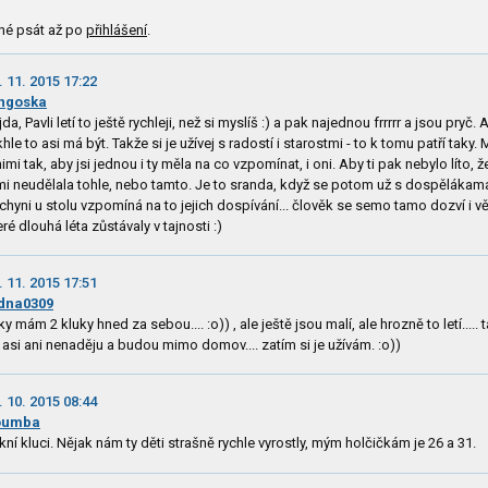
né psát až po
přihlášení
.
. 11. 2015 17:22
ngoska
jda, Pavli letí to ještě rychleji, než si myslíš :) a pak najednou frrrrr a jsou pryč. 
khle to asi má být. Takže si je užívej s radostí i starostmi - to k tomu patří taky.
nimi tak, aby jsi jednou i ty měla na co vzpomínat, i oni. Aby ti pak nebylo líto, že
mi neudělala tohle, nebo tamto. Je to sranda, když se potom už s dospělákam
chyni u stolu vzpomíná na to jejich dospívání... člověk se semo tamo dozví i vě
eré dlouhá léta zůstávaly v tajnosti :)
. 11. 2015 17:51
dna0309
ky mám 2 kluky hned za sebou.... :o)) , ale ještě jsou malí, ale hrozně to letí..... 
 asi ani nenaděju a budou mimo domov.... zatím si je užívám. :o))
. 10. 2015 08:44
oumba
kní kluci. Nějak nám ty děti strašně rychle vyrostly, mým holčičkám je 26 a 31.