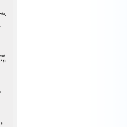
zda,
,
avné
řišli
u
 si