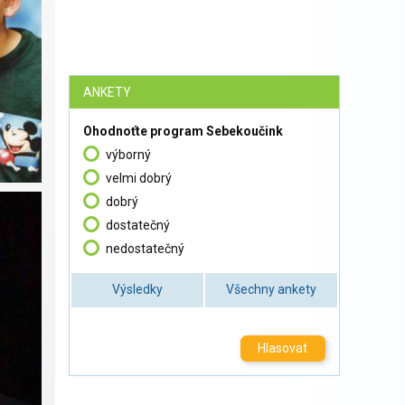
ANKETY
Ohodnoťte program Sebekoučink
výborný
velmi dobrý
dobrý
dostatečný
nedostatečný
Výsledky
Všechny ankety
Hlasovat