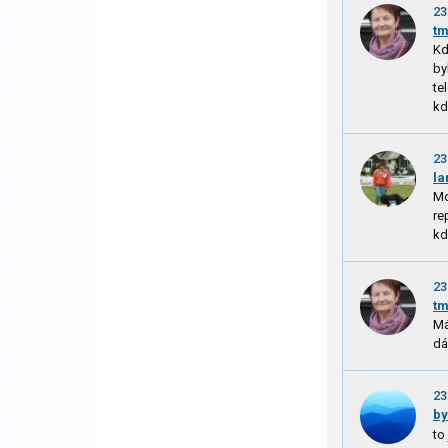
23
tm
Kd
by
te
kd
23
la
Mo
re
kd
23
tm
Má
dá
23
by
to