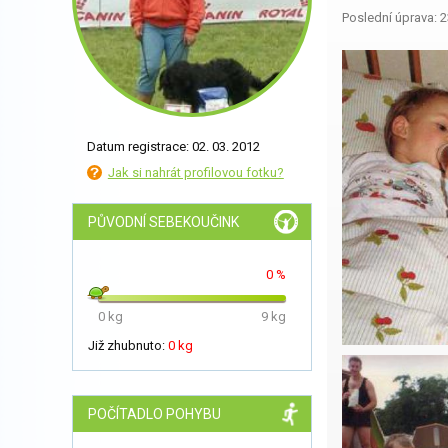
Poslední úprava: 2
Datum registrace: 02. 03. 2012
Jak si nahrát profilovou fotku?
PŮVODNÍ SEBEKOUČINK
0 %
0 kg
9 kg
Již zhubnuto:
0 kg
POČÍTADLO POHYBU