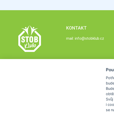
KONTAKT
mail:
info@stobklub.cz
Pou
Potř
bude
Bud
obtě
Svůj
i co
se na