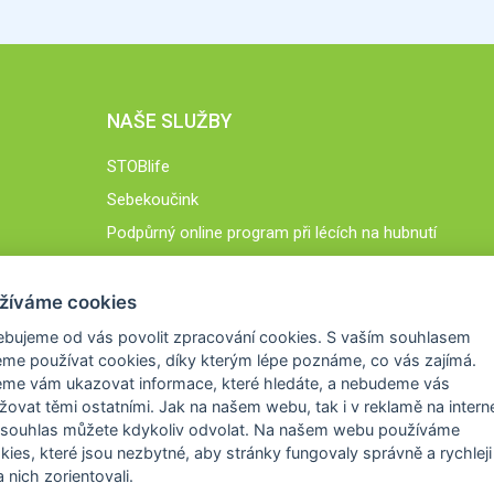
NAŠE SLUŽBY
STOBlife
Sebekoučink
Podpůrný online program při lécích na hubnutí
STOB.cz
žíváme cookies
ebujeme od vás
povolit zpracování cookies
. S vaším souhlasem
me používat cookies, díky kterým lépe poznáme,
co vás zajímá
.
eme vám ukazovat
informace, které hledáte
, a nebudeme vás
žovat těmi ostatními. Jak na našem webu, tak i v reklamě na intern
 souhlas můžete kdykoliv odvolat. Na našem webu
používáme
okies, které jsou nezbytné
, aby stránky fungovaly správně a rychleji 
 nich zorientovali.