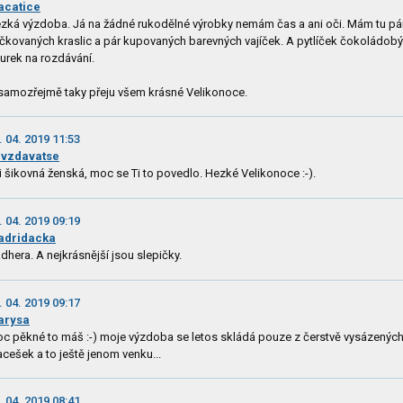
catice
zká výzdoba. Já na žádné rukodělné výrobky nemám čas a ani oči. Mám tu pá
čkovaných kraslic a pár kupovaných barevných vajíček. A pytlíček čokoládob
gurek na rozdávání.
samozřejmě taky přeju všem krásné Velikonoce.
. 04. 2019 11:53
vzdavatse
i šikovná ženská, moc se Ti to povedlo. Hezké Velikonoce :-).
. 04. 2019 09:19
adridacka
dhera. A nejkrásnější jsou slepičky.
. 04. 2019 09:17
arysa
c pěkné to máš :-) moje výzdoba se letos skládá pouze z čerstvě vysázenýc
cešek a to ještě jenom venku...
. 04. 2019 08:41