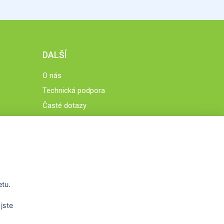
DALŠÍ
O nás
Technická podpora
Časté dotazy
Normy a zásady fungování STOBklubu
Členové STOBklubu
Zásady nakládání s osobními údaji
Otestujte se
Spočítejte si
etu.
Výzva 52
jste