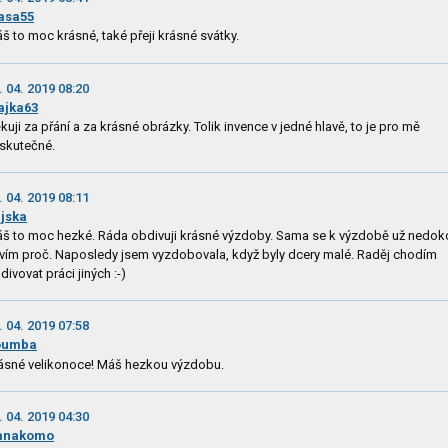
asa55
š to moc krásné, také přeji krásné svátky.
. 04. 2019 08:20
ajka63
kuji za přání a za krásné obrázky. Tolik invence v jedné hlavě, to je pro mě
skutečné.
. 04. 2019 08:11
jska
š to moc hezké. Ráda obdivuji krásné výzdoby. Sama se k výzdobě už nedok
vím proč. Naposledy jsem vyzdobovala, když byly dcery malé. Raděj chodím
divovat práci jiných :-)
. 04. 2019 07:58
oumba
ásné velikonoce! Máš hezkou výzdobu.
. 04. 2019 04:30
anakomo