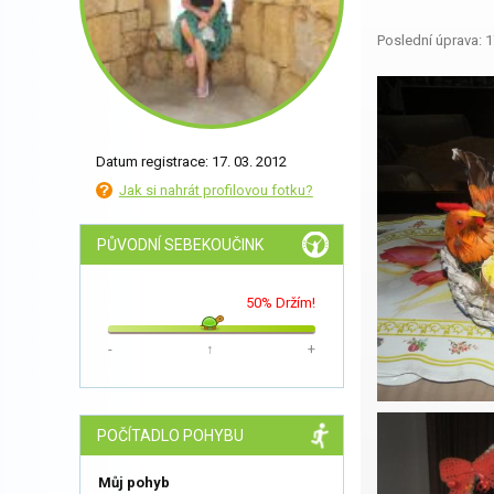
Poslední úprava: 1
Datum registrace: 17. 03. 2012
Jak si nahrát profilovou fotku?
PŮVODNÍ SEBEKOUČINK
50% Držím!
-
↑
+
POČÍTADLO POHYBU
Můj pohyb