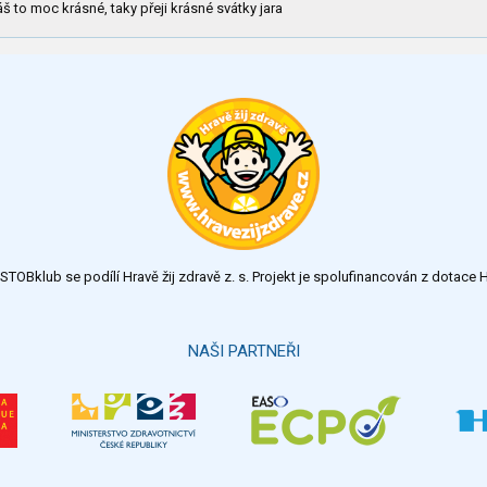
š to moc krásné, taky přeji krásné svátky jara
TOBklub se podílí Hravě žij zdravě z. s. Projekt je spolufinancován z dotac
NAŠI PARTNEŘI