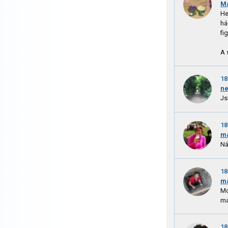
Ma
He
há
fi
A 
18
ne
Js
18
m
Ná
18
m
Mo
ma
18