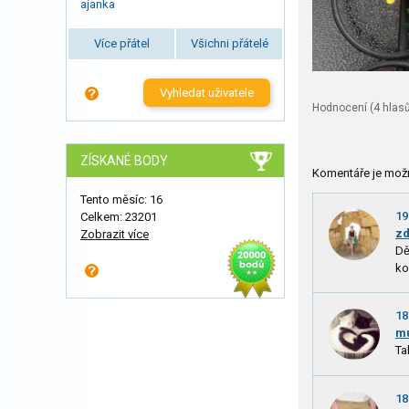
ajanka
Více přátel
Všichni přátelé
Vyhledat uživatele
Hodnocení (
4
hlasů
ZÍSKANÉ BODY
Komentáře je mož
Tento měsíc: 16
19
Celkem: 23201
zd
Zobrazit více
Dě
ko
18
mu
Ta
18