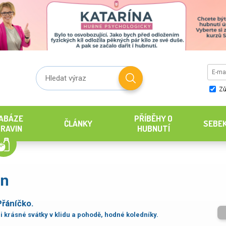
Zů
ABÁZE
PŘÍBĚHY O
ČLÁNKY
SEBE
RAVIN
HUBNUTÍ
an
Přáníčko.
i krásné svátky v klidu a pohodě, hodné koledníky.