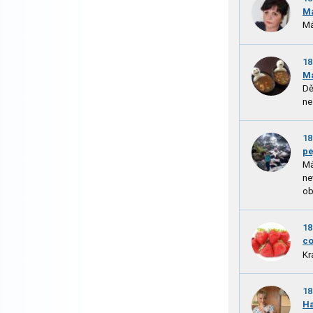
M
Má
18
M
Dě
ne
18
pe
Má
ne
ob
18
c
Kr
18
H