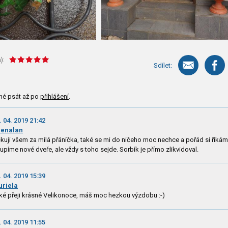
):
Sdílet:
né psát až po
přihlášení
.
. 04. 2019 21:42
enalan
kuji všem za milá přáníčka, také se mi do ničeho moc nechce a pořád si říkám
upíme nové dveře, ale vždy s toho sejde. Sorbík je přímo zlikvidoval.
. 04. 2019 15:39
riela
ké přeji krásné Velikonoce, máš moc hezkou výzdobu :-)
. 04. 2019 11:55