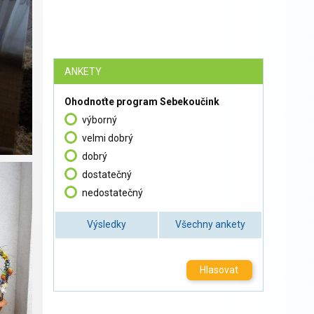
ANKETY
Ohodnoťte program Sebekoučink
výborný
velmi dobrý
dobrý
dostatečný
nedostatečný
Výsledky
Všechny ankety
Hlasovat