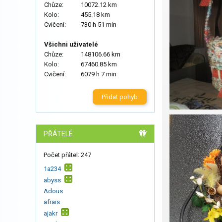
Chůze:
10072.12 km
Kolo:
455.18 km
Cvičení:
730 h 51 min
Všichni uživatelé
Chůze:
148106.66 km
Kolo:
67460.85 km
Cvičení:
6079 h 7 min
Přidat pohyb
PŘÁTELÉ
Počet přátel: 247
1a234
abyss
Adous
afrais
ajakr