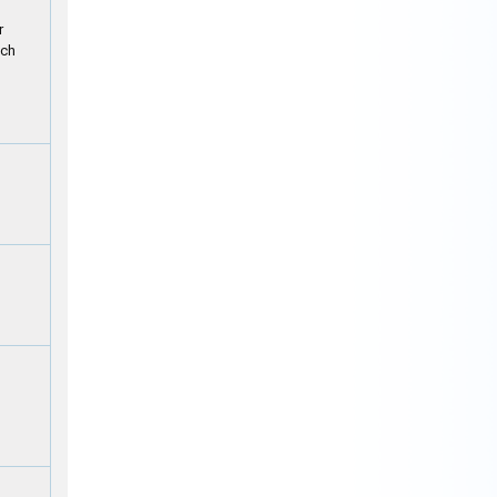
r
ých
h