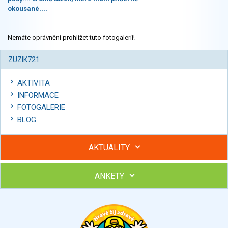
okousané....
Nemáte oprávnění prohlížet tuto fotogalerii!
ZUZIK721
AKTIVITA
INFORMACE
FOTOGALERIE
BLOG
AKTUALITY
ANKETY
Hubněte s podporou lektorky a skupiny v kurzech STOBu
Chcete poradit s hubnutím? Najděte si odborníka STOBu ve
svém regionu
Ohodnoťte program Sebekoučink
výborný
velmi dobrý