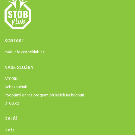
KONTAKT
mail:
info@stobklub.cz
NAŠE SLUŽBY
STOBlife
Sebekoučink
Podpůrný online program při lécích na hubnutí
STOB.cz
DALŠÍ
O nás