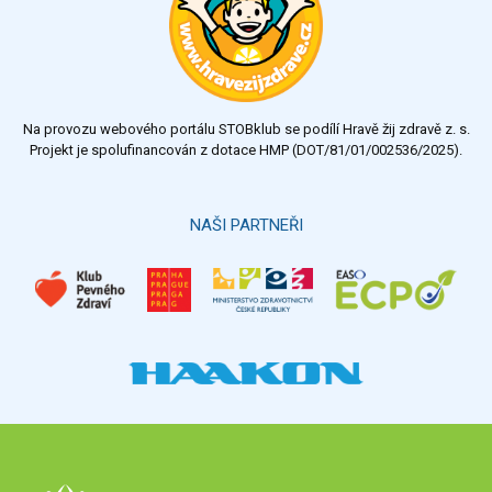
dobrý
dostatečný
nedostatečný
Na provozu webového portálu STOBklub se podílí Hravě žij zdravě z. s.
Výsledky
Všechny ankety
Projekt je spolufinancován z dotace HMP (DOT/81/01/002536/2025).
Hlasovat
NAŠI PARTNEŘI