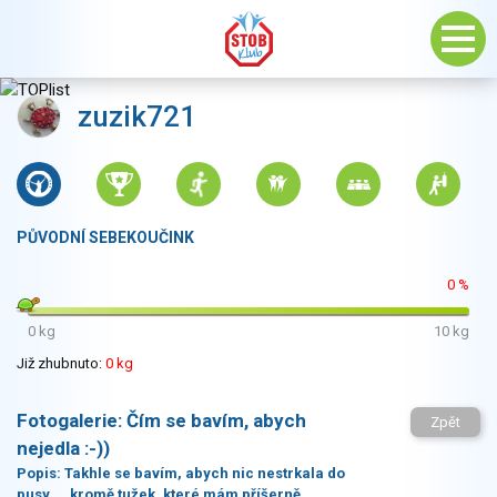
zuzik721
PŮVODNÍ SEBEKOUČINK
0 %
0 kg
10 kg
Již zhubnuto:
0 kg
Fotogalerie:
Čím se bavím, abych
Zpět
nejedla :-))
Popis:
Takhle se bavím, abych nic nestrkala do
pusy.... kromě tužek, které mám příšerně