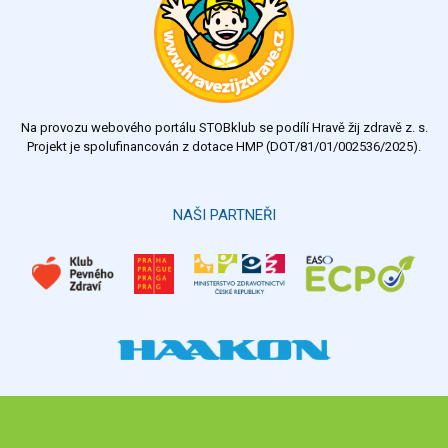
velmi dobrý
dobrý
dostatečný
nedostatečný
Na provozu webového portálu STOBklub se podílí Hravě žij zdravě z. s.
Výsledky
Všechny ankety
Projekt je spolufinancován z dotace HMP (DOT/81/01/002536/2025).
Hlasovat
NAŠI PARTNEŘI