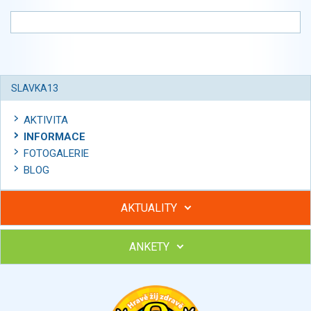
SLAVKA13
AKTIVITA
INFORMACE
FOTOGALERIE
BLOG
AKTUALITY
ANKETY
Hubněte s podporou lektorky a skupiny v kurzech STOBu
Chcete poradit s hubnutím? Najděte si odborníka STOBu ve
svém regionu
Ohodnoťte program Sebekoučink
výborný