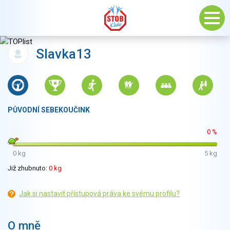
Slavka13
PŮVODNÍ SEBEKOUČINK
0 %
0 kg
5 kg
Již zhubnuto:
0 kg
Jak si nastavit přístupová práva ke svému profilu?
O mně