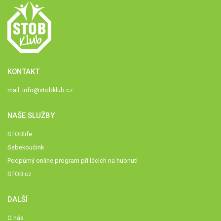
KONTAKT
mail:
info@stobklub.cz
NAŠE SLUŽBY
STOBlife
Sebekoučink
Podpůrný online program při lécích na hubnutí
STOB.cz
DALŠÍ
O nás