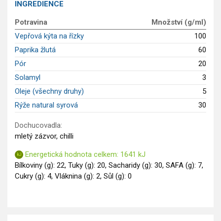
INGREDIENCE
Saláty
Potravina
Množství (g/ml)
Sladké pokrmy
Vepřová kýta na řízky
100
Dezerty
Paprika žlutá
60
Nápoje
Ostatní
Pór
20
Dětské recepty
Solamyl
3
GLP-1 recepty
Oleje (všechny druhy)
5
Rýže natural syrová
30
Dochucovadla:
mletý zázvor, chilli
Energetická hodnota celkem: 1641 kJ
Bílkoviny (g): 22, Tuky (g): 20, Sacharidy (g): 30, SAFA (g): 7,
Cukry (g): 4, Vláknina (g): 2, Sůl (g): 0