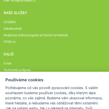
mail:
info@stobklub.cz
NAŠE SLUŽBY
STOBlife
Sebekoučink
Podpůrný online program při lécích na hubnutí
STOB.cz
DALŠÍ
O nás
Technická podpora
Časté dotazy
Používáme cookies
Normy a zásady fungování STOBklubu
Potřebujeme od vás
povolit zpracování cookies
. S vaším
Členové STOBklubu
souhlasem budeme používat cookies, díky kterým lépe
Zásady nakládání s osobními údaji
poznáme,
co vás zajímá
. Budeme vám ukazovat
informace,
které hledáte
, a nebudeme vás obtěžovat těmi ostatními.
Otestujte se
Jak na našem webu, tak i v reklamě na internetu. Svůj