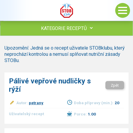
KATEGORIE RECEPTŮ
Všechny recepty
Upozornění: Jedná se o recept uživatele STOBklubu, který
Polévky
neprochází kontrolou a nemusí splňovat nutriční zásady
Studená kuchyně
STOBu.
Maso
drůbež
Pálivé vepřové nudličky s
hovězí, telecí
Zpět
rýží
vepřové
vnitřnosti
ryby
Autor:
petrany
Doba přípravy (min.):
20
zvěřina
Uživatelský recept
Porce:
1.00
ostatní maso
Omáčky
Bezmasé a zeleninové